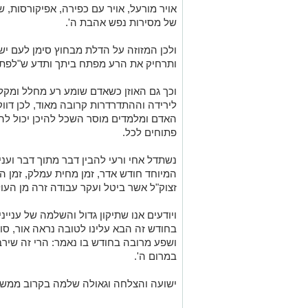
אויר מורעל, אויר עם כפירה, אפיקורסות, ש
של מסירות נפש אהבת ה'.
ולכן המזוזה על הדלת מבחוץ סימן לעם י
ותרחיק את הרע מפתח ביתך ותדע ש"לפת
וכך גם האוזן כשאדם שומע רע מחלל ומקל
לירידה וההתדרדרות קרובה מאוד, לכן דווק
האדם ומלמדים מוסר השכל להיכן יכול לה
פתוחים לכל.
נשתדל אחי ורעי להבין דבר מתוך דבר ועני
המיוחד חודש אדר, זמן מחית עמלק, זמן הי
זצוק"ל אשר ביטל ועקר עבודה זרה מן העו
ויודעים אנו שתיקון גדול והשלמה של עניינ
בחודש זה הבא עלינו לטובה נראה אור, סוף
ושפע מרובה בחודש בו נאמר: הרי זה שירב
במרום ה'.
ישועה והצלחה וגאולה שלמה בקרוב ממש.