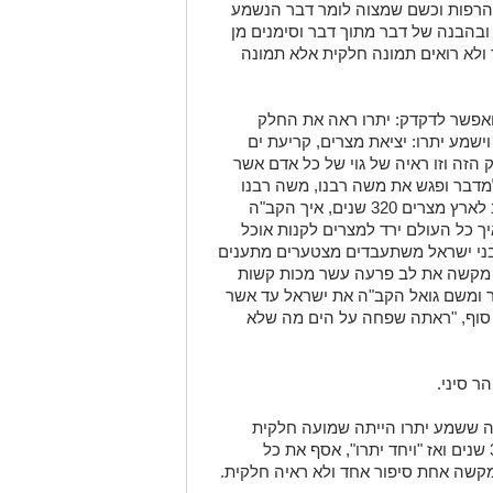
ן להרפות וכשם שמצוה לומר דבר הנשמע
ובהבנה של דבר מתוך דבר וסימנים מן
ולא רואים תמונה חלקית אלא תמונה
 ואפשר לדקדק: יתרו ראה את החלק
ישמע יתרו: יציאת מצרים, קריעת ים
הזה וזו ראיה של גוי של כל אדם אשר
למדבר ופגש את משה רבנו, משה רבנו
חזר וסיפר ליתרו הכל מתחילת ירידת יעקב לארץ מצרים 320 שנים, איך הקב"ה
ך כל העולם ירד למצרים לקנות אוכל
 בני ישראל משתעבדים מצטערים מתענים
ה מקשה את לב פרעה עשר מכות קשות
תר ומשם גואל הקב"ה את ישראל עד אשר
 סוף, "ראתה שפחה על הים מה שלא
ר סיני.
ה ששמע יתרו הייתה שמועה חלקית
שמועה של פרק אחד בסיפור ארוך של 320 שנים ואז "ויחד יתרו", אסף את כל
קשה אחת סיפור אחד ולא ראיה חלקית.