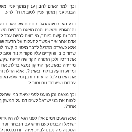
וכך ילמד האדם להבין עניין מתוך עניין מ
הבנת עניין מתוך עניין לטוב או ח"ו לרע.
וידע האדם שההרגל והנוחות של האדם נהיים
והנהגותיו ומעשיו. הנה מצאנו בפרשת השב
דבר זה קשה ביותר, מי רוצה להיות עבד לה
אדם אחר איך אפשר להעלות על הדעת שאד
אלא כשאדם מתרגל לדבר מיסויים קשה לו
שרודים בו ופוקדים עליו פקודות נוח וטוב 
את דרכיו ולכן התורה הקדושה יודעת שקש
מירידה כזאת, אך התיקון נמצא בדלת, אדונ
ומדוע דווקא בדלת ובאוזנו?. אלא הדלת וה
את האדם לכל הרע והחורבן ומי שלא מקפי
עבדות ושיעבוד נוח וטוב לו.
וכך מצאנו זמן מועט לפני יציאת בני ישר
לצוות את בני ישראל לשים דם על המשקוף
אחר?.
אלא רגעים וימים אלו לפני הגאולה היו ג
ישראל והבנתו כעם חדש עם הנבחר. ופה 
הסכנה מה נכנס לבית. איזה רוח נכנסת לב