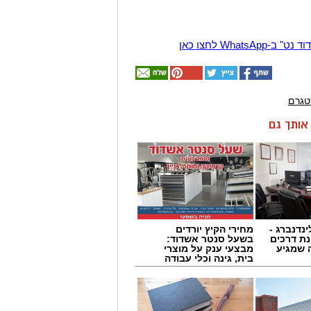
Wha לחצו כאן
טגרם
ן אותך גם
ינדנברג -
מחירי הקיץ יורדים
ת דרכים
בשעל סנטר אשדוד:
 שמגיע
מבצעי ענק על מוצרי
בית, גינה וכלי עבודה