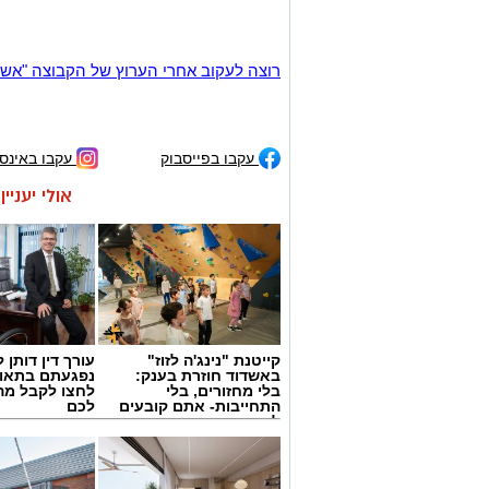
רוצה לעקוב אחרי הערוץ של הקבוצה "אשדוד נט" ב-tsApp
עקבו בפייסבוק
עקבו באינס
אולי יעניי
קייטנת "נינג'ה לזוז"
עורך דין דותן ל
באשדוד חוזרת בענק:
נפגעתם בתאונ
בלי מחזורים, בלי
לחצו לקבל מה
התחייבות- אתם קובעים
לכם
לכמה ואיזה ימים
להירשם!