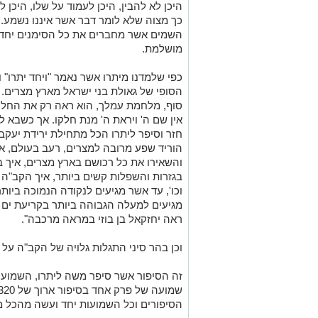
היכן לא להבין, היכן לעמוד על שלו, היכ
כך מצוה שלא לומר דבר אשר איננו נשמע. 
השמים אשר מחברים את כל הסימנים יחד 
מושלמת.
כפי שלמדנו מיתרו אשר נאמר "ויחד יתרו"
הסופי של גאולת בני ישראל מארץ מצרים. ו
סוף, מלחמת עמלך, הוא ראה רק את החלק 
אין שם ה' ויראת ה' מנת חלקו. אך כשבא 
הוריד שפע מרובה למצרים, רעב בעולם, אי
והשאירו את כל רכושם בארץ מצרים, איך
בגזרות והשפלות קשים ביותר, איך הקב"
וכו', עד אשר מגיעים לנקודה הנמוכה ביו
מגיעים למעלה הגבוהה ביותר בקריעת ים
ראה יחזקאל בן בוזי במראה מרכבה".
וכן בהר סיני התגלות גלויה של הקב"ה על ה
זה הסיפור אשר סיפר משה ליתרו, השמוע
הסיפורים וכל השמועות יחד ועשה מהכל מ