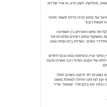
נאה, מחלוקת, לשון הרע, או אויר של דם
שראל עוד מחוץ לבית בדלת תשמר ותזהר
ח חטאת רובץ"
קל את נפשו והמרחק בין השמיעה
א במשקוף ובאוזן רוצעים ומחנכים את
תדרדר האדם כשדלת ביתו ופתח אוזנו
ין מתוך עניין ובסימנא טבא נכנס לחודש
לולא של הסבא הגדול רבנו יאשיהו פינטו
לם.
ים נשגבים יחד תיקננו בשנים האלו.
 וקץ לצרותנו תחילה לגאולת נפשנו
ו נכסיו יטע בהם אדר. שנאמר: אדיר