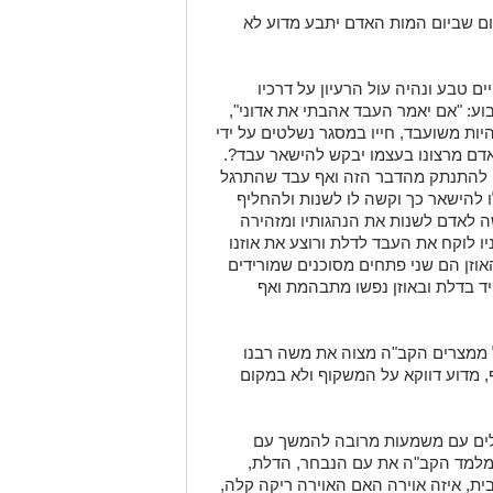
שום שביום המות האדם יתבע מדוע לא
 טבע ונהיה עול הרעיון על דרכיו
וע: "אם יאמר העבד אהבתי את אדוני",
יות משועבד, חייו במסגר נשלטים על ידי
ם מרצונו בעצמו יבקש להישאר עבד?.
 להתנתק מהדבר הזה ואף עבד שהתרגל
לו להישאר כך וקשה לו לשנות ולהחליף
ה לאדם לשנות את הנהגותיו ומזהירה
יו לוקח את העבד לדלת ורוצע את אוזנו
אוזן הם שני פתחים מסוכנים שמורידים
ד בדלת ובאוזן נפשו מתבהמת ואף
אל ממצרים הקב"ה מצוה את משה רבנו
, מדוע דווקא על המשקוף ולא במקום
דולים עם משמעות מרובה להמשך עם
מלמד הקב"ה את עם הנבחר, הדלת,
ית, איזה אוירה האם האוירה ריקה קלה,