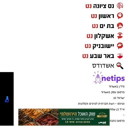
המלחמה בין השבטים איימה לפרק את המסגרת
העם כולה
קבוצת התקשורת ומקומוני הרשת:
עם זאת, מתוך המשבר נולד הרצון לשמור על
שלמותם של שנים־עשר השבטים. ובמסורת
היהודית, ט״ו באב, בו בנות ישראל יצאו במחולות
ומצאו בן זוג , מסמל את המעבר משנאה פילוג אל
החיבור, האהבה, הזוגיות ויצירת עתיד חדש .
בדומה לכך, תשעה באב מספר סיפור של חורבן
שנולד, בין היתר, מתוך קרע פנימי.
אנו מתאבלים על חורבן בתי המקדש הראשון והשני
וקוראים את מגילת איכה, שנפתחת במילה אחת,
קצרה ומטלטלת:
״איכה״, איך עיר גדולה ומפוארת הפכה ל״יושבת
בדד״? איך עם הגיע לחורבן?
המסורת היהודית זיהתה את אחת הסיבות
המרכזיות לחורבן הבית השני: שנאת חינם.
לא רק אויב חיצוני. לא רק כוח צבאי. אלא קרע