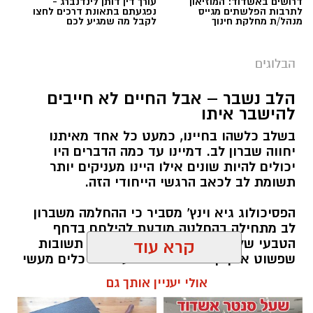
דרושים באשדוד: המוזיאון
עורך דין דותן לינדנברג -
לתרבות הפלשתים מגייס
נפגעתם בתאונת דרכים לחצו
מנהל/ת מחלקת חינוך
לקבל מה שמגיע לכם
הבלוגים
הלב נשבר – אבל החיים לא חייבים
להישבר איתו
בשלב כלשהו בחיינו, כמעט כל אחד מאיתנו
יחווה שברון לב. דמיינו עד כמה הדברים היו
יכולים להיות שונים אילו היינו מעניקים יותר
תשומת לב לכאב הרגשי הייחודי הזה.
הפסיכולוג גיא וינץ' מסביר כי ההחלמה משברון
לב מתחילה בהחלטה מודעת להילחם בדחף
הטבעי שלנו לייפות את העבר ולחפש תשובות
קרא עוד
שפשוט אינן קיימות. הוא מציע ארגז כלים מעשי
שיעזור לנו, בהדרגה, להשתחרר מהכאב ולהמשיך
אולי יעניין אותך גם
הלאה.