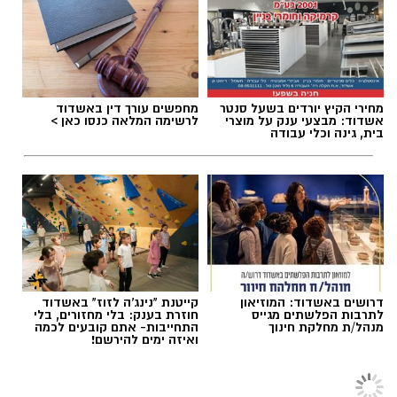
הלב שלנו אולי נשבר לפעמים, אבל אנחנו לא
חייבים להישבר יחד איתו.
להאזנה לתוכן:
מחירי הקיץ יורדים בשעל סנטר
מחפשים עורך דין באשדוד
אשדוד: מבצעי ענק על מוצרי
לרשימה המלאה כנסו כאן >
בית, גינה וכלי עבודה
מערכת האתר / 09:04 23.07.26
דרושים באשדוד: המוזיאון
קייטנת "נינג'ה לזוז" באשדוד
תגים:
טד
לתרבות הפלשתים מגייס
חוזרת בענק: בלי מחזורים, בלי
מנהל/ת מחלקת חינוך
התחייבות- אתם קובעים לכמה
ואיזה ימים להירשם!
הבלוגים
>
בלוגים אורחים