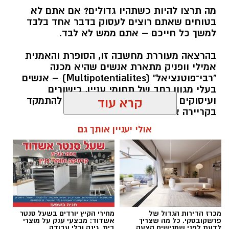
מה תרצו להיות כשתהיו גדולים? אם אתם לא
בטוחים שאתם רוצים לעסוק בדבר אחד בלבד
למשך כל חייכם – אתם ממש לא לבד.
בהרצאה מעוררת מחשבה זו, הסופרת והאמנית
אמילי וופניק מתארת אנשים שהיא מכנה
"רבי־פוטנציאל" (Multipotentialites) – אנשים
בעלי מגוון רחב של תחומי עניין, כישורים
ועיסוקים שונים לאורך חייהם, במקום להתמקד
קרא עוד
בקריירה אחת בלבד.
אולי יעניין אותך גם
האם גם אתם כאלה?
להאזנה לתוכן:
מכרז הדירות הגדול של
מחירי הקיץ יורדים בשעל סנטר
אלדה נתנאל / 09:20 07.08.26
פרשקובסקי. כל מה שצריך
אשדוד: מבצעי ענק על מוצרי
לדעת לפני שמגישים הצעה
בית, גינה וכלי עבודה