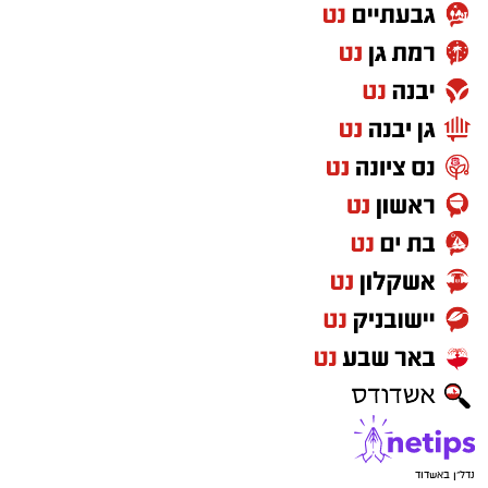
נדל"ן באשדוד