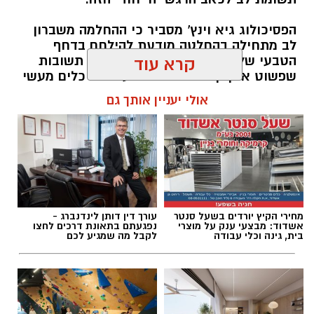
ב-WhatsApp לחצו כאן
הפסיכולוג גיא וינץ' מסביר כי ההחלמה משברון
לב מתחילה בהחלטה מודעת להילחם בדחף
להורדת אפליקציה של אשדוד נט לחצו כאן
הטבעי שלנו לייפות את העבר ולחפש תשובות
קרא עוד
שפשוט אינן קיימות. הוא מציע ארגז כלים מעשי
עקבו בפייסבוק
שיעזור לנו, בהדרגה, להשתחרר מהכאב ולהמשיך
אולי יעניין אותך גם
הלאה.
עקבו באינסטגרם
הלב שלנו אולי נשבר לפעמים, אבל אנחנו לא
חייבים להישבר יחד איתו.
להאזנה לתוכן:
מחירי הקיץ יורדים בשעל סנטר
עורך דין דותן לינדנברג -
אשדוד: מבצעי ענק על מוצרי
נפגעתם בתאונת דרכים לחצו
בית, גינה וכלי עבודה
לקבל מה שמגיע לכם
מערכת האתר / 09:04 23.07.26