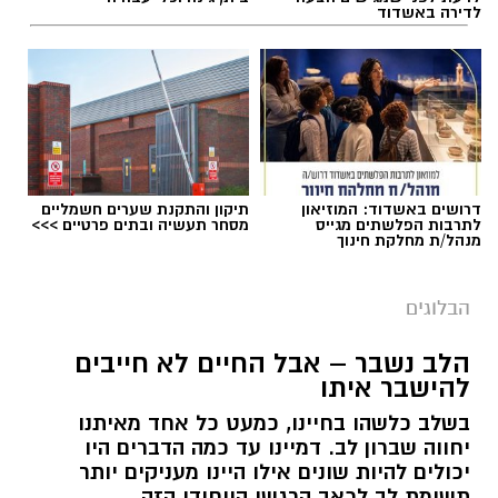
לדירה באשדוד
תגים:
ייעוד
דרושים באשדוד: המוזיאון
תיקון והתקנת שערים חשמליים
לתרבות הפלשתים מגייס
מסחר תעשיה ובתים פרטיים >>>
מנהל/ת מחלקת חינוך
הבלוגים
הלב נשבר – אבל החיים לא חייבים
להישבר איתו
בשלב כלשהו בחיינו, כמעט כל אחד מאיתנו
יחווה שברון לב. דמיינו עד כמה הדברים היו
רוצה לעקוב אחרי הערוץ של הקבוצה "אשדוד נט"
יכולים להיות שונים אילו היינו מעניקים יותר
תשומת לב לכאב הרגשי הייחודי הזה.