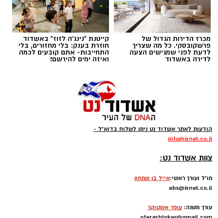
מכרז הדירות הגדול של
קייטנת "נינג'ה לזוז" באשדוד
תגים:
טד
פרשקובסקי. כל מה שצריך
חוזרת בענק: בלי מחזורים, בלי
לדעת לפני שמגישים הצעה
התחייבות- אתם קובעים לכמה
לדירה באשדוד
ואיזה ימים להירשם!
הודעות לאתר אשדוד נט ניתן לשלוח בדוא"ל -
info
@isnet.co.i
l
-
צוות אשדוד נט:
מו"ל ועורך ראשי:
אייל בן שמחון
רוצה לעקוב אחרי הערוץ של הקבוצה "אשדוד נט"
ebs@isnet.co.il
ב-WhatsApp לחצו כאן
-
עורך משנה:
עופר אשטוקר
oferashtoker@gmail.com