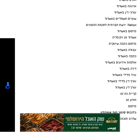
ארנונה באשדוד
עורכי דין באשדוד
שערים חשמליים באשדוד
Netips -רשת חברתית לחכמת ההמונים
פרסום באשדוד
אשדוד נט ויקיפדיה
פרסום כתבה שיווקית
עבודה באשדוד
כתבה באשדוד
אולמות אירועים באשדוד
דירה באשדוד
עו"ד פלילי באשדוד
עורך דין פלילי באשדוד
עורך דין באשדוד
קריית גת נט
חולון נט
פרסום
גלובוס סנטר חוף אשקלון
שדרוג תוכנה עם AI