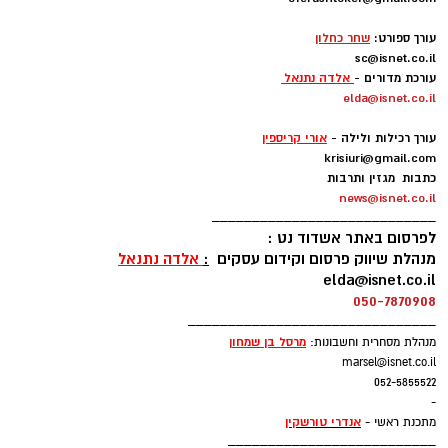
-
להורדת אפליקציה של אשדוד נט לחצו כאן
עורך ספורט:
שחר כחלון
sc@isnet.co.il
עקבו בפייסבוק
עורכת מדורים -
אלדה נתנאל
elda@isnet.co.il
עקבו באינסטגרם
-
עורך רכילות ולילה -
אורי קריספין
krisiuri@gmail.com
כתבות מגזין ותרבות
news@isnet.co.il
____________________________
לפרסום באתר אשדוד נט :
מנהלת שיווק פרסום וקידום עסקים
:
אלדה נתנאל
elda@isnet.co.il
050-7870908
_______________________________
מרסל בן שמחו
ן
מנהלת מסחרית וחשבונות:
marsel@isnet.co.il
052-5855522
-
אנדרי טורשקין
מתכנת ראשי -
__________________________