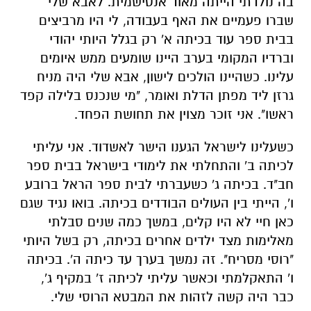
בה נולדתי הייתה מאוד אנטישמית. לאבא שלי
שברו פעמיים את האף בעבודה, לי היו מרביצים
בבית ספר עוד בכיתה א' רק בגלל היותי יהודי
וברדיו המקומי בערב היינו שומעים ממש איומים
עלינו. כשהיינו הולכים לישון, אבא שלי היה מניח
גרזן ליד מפתן הדלת ואומר, "מי שנכנס בלילה קפד
ראשו". אני זוכר מצוין את תחושת הפחד.
כשעלינו לישראל הגענו הישר לאשדוד. אני עליתי
לכיתה ב' והתחלתי את לימודי בישראל בבית ספר
חב"ד. בכיתה ג' כשעברתי לבית ספר הראל ברובע
ו', הייתי בין העולים הבודדים בכיתה. בואו נגיד שגם
כאן חיי לא היו קלים, במשך כמה שנים סבלתי
מאלימות מצד ילדים אחרים בכיתה, רק בשל היותי
"רוסי מסריח". זה נמשך בערך עד כיתה ה'. בכיתה
ו' התאקלמתי וכאשר עליתי לכיתה ז' במקיף ג',
כבר היה קשה לזהות את המבטא הרוסי שלי.