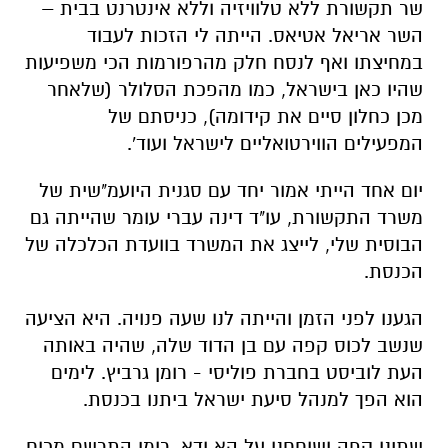
שר תקשורת ללא טלוויזיה וללא אינטרנט בבית –
השר אריאל אטיאס. הייתה לי הזכות לעבוד
במחיצתו ואף לנסח חלק מהרפורמות הכי משפיעות
שהיו כאן בישראל, כמו מהפכת הסלולר (שלאחר
מכן כחלון סיים את קידומה), כניסתם של
המפעילים הווירטואליים לישראל ועוד'.
יום אחד הייתי אמור יחד עם סגנית היועמ"שית של
משרד התקשורת, עו"ד דינה עברי עומר שהייתה גם
הבוסית שלי, לייצג את המשרד בוועדת הכלכלה של
הכנסת.
הגענו לפני הזמן והייתה לנו שעה פנויה. היא הציעה
שנשב לכוס קפה עם בן הדוד שלה, שהיה באותה
העת לוביסט בחברת פוליסי - רומן גרביץ. לימים
הוא הפך למנהל סיעת ישראל ביתנו בכנסת.
שתינו קפה ושוחחנו על הא ודא. רומן התרשם מכוח