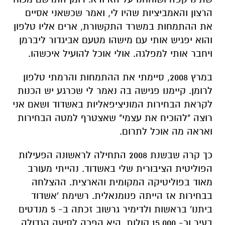
הרצון והאמביציות שהיו לי, ואמר שכשאני אסיים
את ההתמחות במשרד התקשורת, ארים אליו טלפון
והוא יפגיש אותי עם מישהו מטעם אביגדור ליברמן
ויחבר אותי למפלגה. אולי אוכל להועיל איכשהו.
במרץ 2008, סיימתי את ההתמחות והרמתי טלפון
לרומן. קיימנו פגישה בה נאמר לי שכרגע יש הכנות
לקראת הבחירות המוניציפאליות באשדוד ושאם אני
רוצה "להוכיח את עצמי" שאצטרף למטה הבחירות
ואראה מה אוכל לתרום.
כך קרה שבשנת 2008 התחילה לראשונה הפעילות
הפוליטית הציבורית שלי באשדוד. נהייתי מעורב
מאוד בפוליטיקה המקומית והארצית. ההצלחה
בבחירות אז הייתה פנומנאלית. רשימת 'אשדוד
ביתנו' בראשות ולדימיר גרשוב זכתה ב- 5 מנדטים
בעיר וכ- 15,000 קולות. היא הפכה לסיעה הגדולה