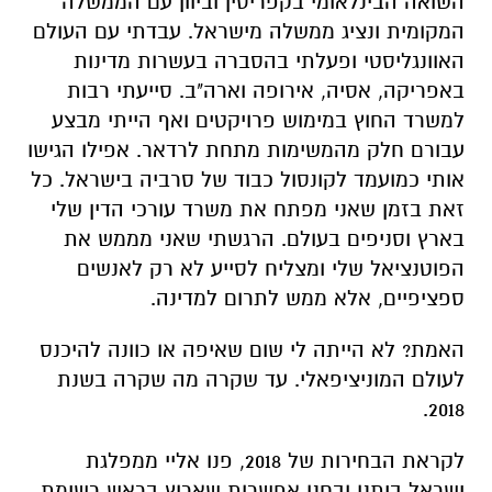
השואה הבינלאומי בקפריסין וביוון עם הממשלה
המקומית ונציג ממשלה מישראל. עבדתי עם העולם
האוונגליסטי ופעלתי בהסברה בעשרות מדינות
באפריקה, אסיה, אירופה וארה"ב. סייעתי רבות
למשרד החוץ במימוש פרויקטים ואף הייתי מבצע
עבורם חלק מהמשימות מתחת לרדאר. אפילו הגישו
אותי כמועמד לקונסול כבוד של סרביה בישראל. כל
זאת בזמן שאני מפתח את משרד עורכי הדין שלי
בארץ וסניפים בעולם. הרגשתי שאני מממש את
הפוטנציאל שלי ומצליח לסייע לא רק לאנשים
ספציפיים, אלא ממש לתרום למדינה.
האמת? לא הייתה לי שום שאיפה או כוונה להיכנס
לעולם המוניציפאלי. עד שקרה מה שקרה בשנת
2018.
לקראת הבחירות של 2018, פנו אליי ממפלגת
ישראל ביתנו ובחנו אפשרות שארוץ בראש רשימת