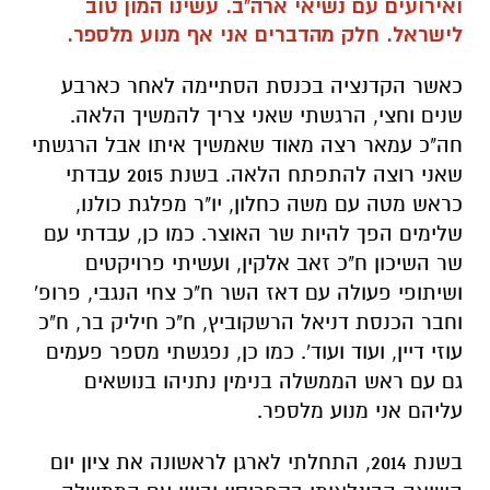
ואירועים עם נשיאי ארה"ב. עשינו המון טוב
לישראל. חלק מהדברים אני אף מנוע מלספר.
כאשר הקדנציה בכנסת הסתיימה לאחר כארבע
שנים וחצי, הרגשתי שאני צריך להמשיך הלאה.
חה"כ עמאר רצה מאוד שאמשיך איתו אבל הרגשתי
שאני רוצה להתפתח הלאה. בשנת 2015 עבדתי
כראש מטה עם משה כחלון, יו"ר מפלגת כולנו,
שלימים הפך להיות שר האוצר. כמו כן, עבדתי עם
שר השיכון ח"כ זאב אלקין, ועשיתי פרויקטים
ושיתופי פעולה עם דאז השר ח"כ צחי הנגבי, פרופ'
וחבר הכנסת דניאל הרשקוביץ, ח"כ חיליק בר, ח"כ
עוזי דיין, ועוד ועוד'. כמו כן, נפגשתי מספר פעמים
גם עם ראש הממשלה בנימין נתניהו בנושאים
עליהם אני מנוע מלספר.
בשנת 2014, התחלתי לארגן לראשונה את ציון יום