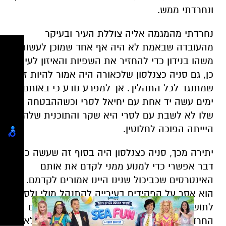
ונחרדתי ממש.
נחרדתי מהמגמה אליה צוללת העיר ובעיקר
מהעובדה שבאמת לא היה אף אחד שמוכן לעשות
משהו בנידון כדי להחזיר את השפיות והאיזון לעיר.
כן, גם סניה כצנלסון שלכאורה היה אמור להיות זה
שמתנגד לכל התהליך. אך למפרע נודע כי באותם
ימים עשה יד אחת עם יחיאל לסרי וכשההבטחה
שלו לא לשבת עם לסרי היא שקר והתוכנית שלהם
היייתה הפוכה לחלוטין.
יתירה מכך, סניה כצנלסון היה בסוף זה שעשה כל
דבר אפשרי כדי למנוע ממני לקדם את אותם
האינטרסים שכביכול שנינו היינו אמורים לקדמם.
הוא אסר על הפקידים בעירייה להתנהל מולי ולסייע
לתושבים, במידה והפנייה הגיעה ממני. חתם עם
החרדים לבניית ישיבות וכוללים, ובסוף ניסה בלא