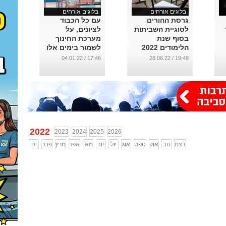
בלוגים אורחים
בלוגים אורחים
גרסת ההורים
עם כל הכבוד
לסוגיית השביתות
לציונים, על
בסוף שנת
מערכת החינוך
הלימודים 2022
לשמור בימים אלו
על החוסן של
...
17:46 / 04.01.22
19:49 / 28.06.22
התלמידים
...
2022
2023
2024
2025
2026
דצמ
נוב
אוק
ספט
אוג
יול
יונ
מאי
אפר
מרץ
פבר
ינו