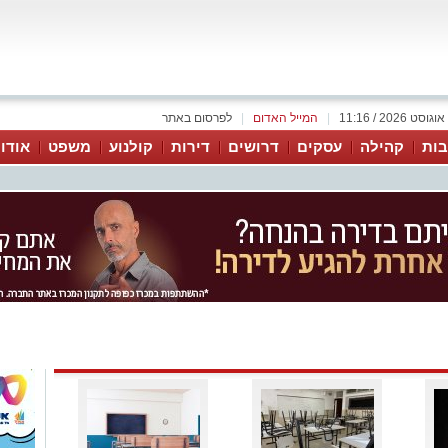
|
המייל האדום
|
לפרסום באתר
ות
קהילה
עסקים
דרושים
דירות
קולנוע
משפט
אודו