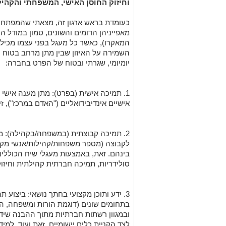
וחיזוק החוסן האישי, המשפחתי והקהיל
כעומדת בראש ארגון זה, מצאתי שהמפתח ל
מאפייניהן הדומים והשונים, טמון במודל 
המאקרו), כאשר כל מעגל בפני עצמו מכיל 
השמירה על האיזון שבין מתן מרחב בטוח וי
יומיומי, שגרתי ובטוח של הפרט בחברה:
1. תמיכה אישית (בפרט): מתן מענה אישי
אישיים אינדיבידואליים ("האדם במרכז"), זיה
2. תמיכה קבוצתית (במשפחה/בקהילה): מ
לקבוצה (מספר משפחות/קהילות/אנשי מקצ
בינהם. זאת, באמצעות מעגלי שיח הכוללי
סולידריות, תמיכה חברתית קהילתית וחיזו
3. ידע ותוכן מקצועי בחתך נושאי: ביצוע 
בתחומים שונים (דוגמת הורות ומשפחה, התמכ
ובמגוון רשתות חברתיות מתוך ההבנה שידע
לצד הקניית כלים יישומיים. זאת ועוד, ל