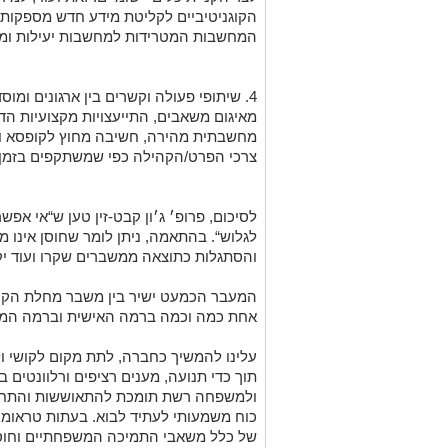
הקוגניטיביים לקליטת מידע חדש מספקות עו
המחשבות המטרידות למחשבות יעילות ומ
4. שיתופי פעולה וקשרים בין ארגונים ומו
מאיגום משאבים, התייעצויות מקצועיות הד
מחשבתית מהירה, חשיבה מחוץ לקופסא ו
צרכי הפרט/הקהילה כפי שמשתקפים בזמן
לסיכום, פרופ׳ ג׳ון קבט-זין טען ש“אי אפ
לגלוש“. בהתאמה, ניתן לומר שחוסן אינו
והסתגלות כתוצאה ממשברים שקרו ועוד יק
המעבר הכמעט ישיר בין משבר מחלת הקו
אחת כמה וכמה ברמה האישית וברמה המ
עלינו להמשיך כחברה, לתת מקום לקושי ולח
תוך כדי תנועה, מענים רציפים ורלוונטים
ולמשפחה רשת תומכת להתאוששות והתחזקות
כוח משמעותי לעתיד לבוא. בעתות טראומה 
של כלל משאבי התמיכה המשפחתיים וחוס