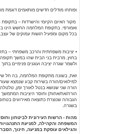
ופותחו מודלים חדשים מותאמים דוגמת מוד
מקור האיום הקיומי והישרדות – בתקופת ה
ואמורפי. בתקופת המלחמה החשש הינו בטח
בכל מקום ומפעיל רגשות עמוקים של עצב, 
• יציבות משפחתית והרכב משפחתי – בתק
בחוץ, מרבית בני הבית שהו במשך תקופה מ
ולשמר שגרה יציבה ועוגנים פנימיים בתו
זאת, בשונה מתקופת המלחמה, בה חל שינ
למילואים/הורה בשירות קבע שנמצא שעות 
הורה שני שנושא בנטל לאורך זמן, טלטלה
הורה/אח/אחות) וחוסר היציבות המתמשך נ
הגבוהה שנוצרת כתוצאה מאירועים בטחוניי
בשגרה.
מהות - הרשות העירונית לביטחון וחוס
המשפחה והקהילה, למניעת התנהגויות 
והגילאים עוסקת במניעה, חינוך, הסברה