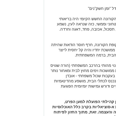
ל "זמן חשק"נים"
קורונה החשש הקיומי היה בריאותי
וני וממשי, כזה שנראה לעין, נשמע
תסכול, אכזבה, פחד, דאגה וחרדה.
ופת הקורונה, חרף חוסר הודאות שהיתה
מושכת יחדיו והיה קל יחסית לייצר
ך הבית, ברמה המשפחתית.
וי מהותי בהרכב המשפחתי (הורה שגויס
ממושכות וימים מחוץ לבית ומאחור נותר
 בעקבות שכול משפחתי - אובדן
כנס לכתלי הבית, מושפע מהדינאמיות
ם ודורש גמישות יומיומית הפוגעת
ן קהילתי הפועלת למען הפרט,
א-סוציאליות בקרב כלל האוכלוסיות
 והעצמה. זאת, מתוך החזון לפיתוח