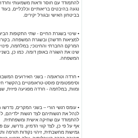
להתמודד עם חוסר ודאות משמעותי וחרדה מ
נגעה בהיבטים בריאותיים וכלכליים, בעוד
בביטחון האישי ובגורל יקירים.
• שינוי בשגרת החיים - שתי התקופות הביא
למציאות חדשה) ובשגרת המשפחה. בקורונה
המרקם החברתי והחינוכי; במלחמה, פינוי י
שינו את השגרה באופן דומה. כמו כן, בש
המשפחה.
• חרדה וטראומה - בשני האירועים המשברי
וסימפטומים פוסט-טראומטיים בהקשרי חיים
ומוות, במלחמה - חרדה מפגיעה פיזית, שבי,
• עומס רגשי הורי – בשני המקרים, נדרשו
לנהל את רגשותיהם לצד רגשות ילדיהם, להוו
להתמודד עם שחיקה אישית ומשפחתית.
אף על פי כן, לצד קווי הדמיון, נדרשו, 
גמישות מחשבתית, זיהוי נקודות תורפה ות