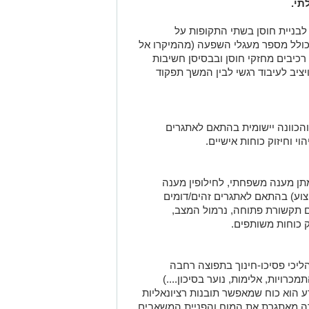
תי.
בניית חוסן בשתי התקופות על
הכולל מספר מעגלי השפעה (מהמיקרו אל
רכיבים מחזקי חוסן ובבסיסן חשיבות
ציב לעיבוד רגשי לבין המשך תפקוד
 והכוונה יישומית בהתאם לאתגרים
וי וחיזוק כוחות אישיים.
תן מענה משפחתי, לחילופין מענה
וע) בהתאם לאתגרים זהים/דומים
ם תקשורת פתוחה, נרמול המצב,
ק כוחות משותפים.
תהליכי פסיכו-חינוך בתפוצה רחבה
רויות, אלימות, נוער בסיכון....)
 הוא כוח שמאפשר תובנות רציונאליות
מידה מאתגרת את המוח והפניית המשאבים