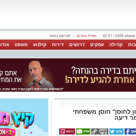
|
המייל האדום
|
לפרסום באתר
ות
קהילה
עסקים
דרושים
דירות
קולנוע
משפט
אודו
ן לחוסן" חוסן משפחתי
ר דיעה