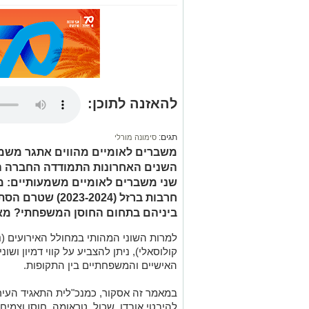
להאזנה לתוכן:
תגים:
סימונה מורלי
משברים לאומיים מהווים אתגר משמ
השנים האחרונות התמודדה החברה הי
חרבות ברזל (-2024
ביניהם בתחום החוסן המשפחתי? מאמר
למרות השוני המהותי במחולל האירועים (נג
קולוסאלי), ניתן להצביע על קווי דמיון ושו
האישיים והמשפחתיים בין התקופות.
במאמר זה אסקור, כמנכ"לית התאגיד העירונ
להיבטי אובדן, שכול, טראומה, חוסן וצמי