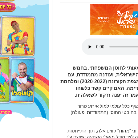
עותי לחוסן המשפחתי. בחמש
שראלית, ועודנה מתמודדת, עם
שני משברים לאומיים משמעותיים: מגפת הקורונה (2020-2022) ומלחמת
2023) שטרם הסתיימה. האם קיים קשר כלשהו
 זה יפנה זרקור לשאלה זו.
יף כלל עולמי למול אירוע טרור
ני בהיבטי החוסן (התמודדות ופעולה)
י "מהות" קווים אלה, תוך התייחסות
חה לצד מודל מעגלי השפעה שיושם ע"י