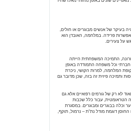
אפיינים שונים באופן מהותי מאלו שהיו
היה בעיקר של אנשים מבוגרים או חולים,
אפשרות פרידה. במלחמה, האובדן הוא
גש על צעירים.
קורונה, התמיכה המשפחתית הייתה
ק חברתי וכל משפחה התמודדה באופן
קופת המלחמה, למרות הקושי, ניכרת
ות ותמיכה פיזית זה בזה, שכן מדובר גם
וד לא רק של גורמים רפואיים אלא גם
יה הטראומטית, עבור כלל שכבות
ער וכלה בבוגרים ומבוגרים. במסגרת
החוסן דוגמת מודל נת"ת – נרמול, תוקף,