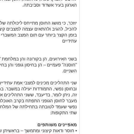
הארגון בעיר אשדוד וסביבתה.
יוזכר, כי מושג החוסן מתייחס ליכולתה 
להכיל, להגיב ולהתאים עצמה למצבים קיצו
בזמן הקצר ביותר עם תום המצב המשברי 
עתידיים
בשני האירועים, הן בקורונה והן במלחמת 
"חוסנה" פעמיים – הן בחיסון גופני והן בחי
השניים.
שני התהליכים מכינים למצבי אמת עתידיים
ובחוסן נפשי, התמודדות יעילה במשבר. ב
זה, ניתן לומר, בדיעבד, ששני התהליכים א
מעבר לחוסן הגופני התפתח בקרב האוכלוס
נפשי שעמד לטובתה בתחילתה של המלחמה. 
שתי התקופות:
מאפיינים משותפים
• חוסר ודאות קיצוני ומתמשך – בראשיתן 