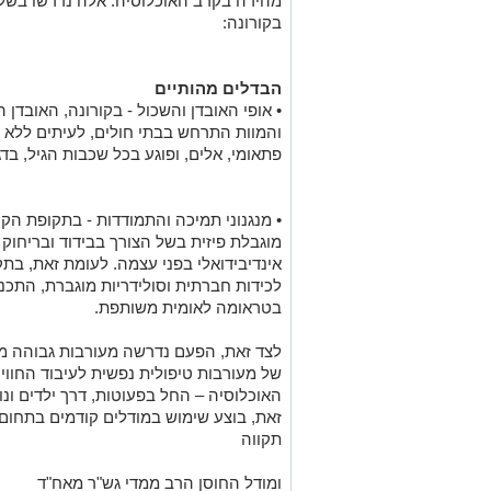
מהירה בקרב האוכלוסיה. אלה נדרשו בשל מ
בקורונה:
הבדלים מהותיים
• אופי האובדן והשכול - בקורונה, האובדן 
והמוות התרחש בבתי חולים, לעיתים ללא 
פתאומי, אלים, ופוגע בכל שכבות הגיל, בד
• מנגנוני תמיכה והתמודדות - בתקופת ה
מוגבלת פיזית בשל הצורך בבידוד ובריחו
אינדיבידואלי בפני עצמה. לעומת זאת, בת
לכידות חברתית וסולידריות מוגברת, התכנס
בטראומה לאומית משותפת.
לצד זאת, הפעם נדרשה מעורבות גבוהה מא
של מעורבות טיפולית נפשית לעיבוד החוו
האוכלוסיה – החל בפעוטות, דרך ילדים ונו
זאת, בוצע שימוש במודלים קודמים בתחום 
תקווה
ומודל החוסן הרב ממדי גש"ר מאח"ד