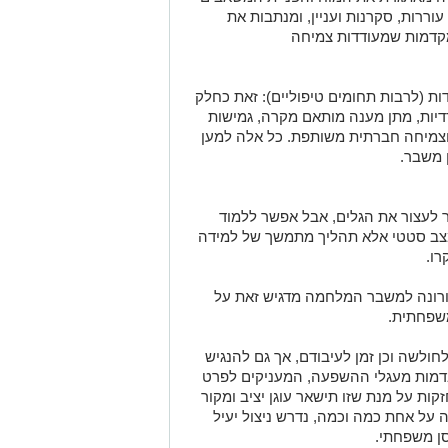
ררות, סקרנות ועניין, ומנתבות את
קדמות שמעודדות צמיחה
סדות (לרבות תחומים טיפוליים): זאת כחלק
דיות, מתן מענה מותאם מקרה, גמישות
צמיחה חברתית משותפת. כל אלה למען
 משבר.
שר לעצור את הגלים, אבל אפשר ללמוד
 מצב סטטי אלא תהליך מתמשך של למידה
רו.
רונה למשבר המלחמה מדגיש זאת על
שפחתית.
ולשה וכן זמן לעיבודם, אך גם להנגיש
 בדמות מעגלי ההשפעה, המעניקים לפרט
 על מנת שזו תישאר עוגן יציב ומקור
על אחת כמה וכמה, נדרש ניצול יעיל
ן משפחתי.