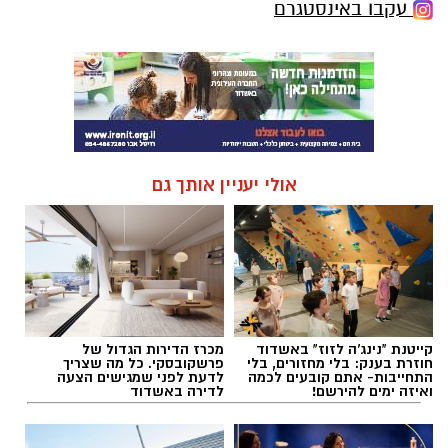
עקבו באינסטגרם
אולי יעניין אותך גם
קייטנת "נינג'ה לזוז" באשדוד
מכרז הדירות הגדול של
חוזרת בענק: בלי מחזורים, בלי
פרשקובסקי. כל מה שצריך
התחייבות- אתם קובעים לכמה
לדעת לפני שמגישים הצעה
ואיזה ימים להירשם!
לדירה באשדוד