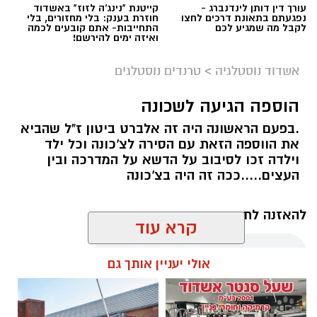
עורך דין דותן לינדנברג -
קייטנת "נינג'ה לזוז" באשדוד
נפגעתם בתאונת דרכים לחצו
חוזרת בענק: בלי מחזורים, בלי
לקבל מה שמגיע לכם
התחייבות- אתם קובעים לכמה
ואיזה ימים להירשם!
אשדוד נוסטלגיה
>
טרנדים נוסטלגים
הוספה הגיעה לשכונה
.בפעם הראשונה היה זה אלברט ביטון ז"ל שהביא
את הווספה הזאת עם הסירה לצ'כונה וכל ילד
וילדה זכו לסיבוב על הדשא על המדרכה ובין
העצים.....ככה זה היה בצ'כונה
להאזנה לתוכן:
קרא עוד
יום הולדת
מנהל האתר / 15:35 19.02.20
אולי יעניין אותך גם
.