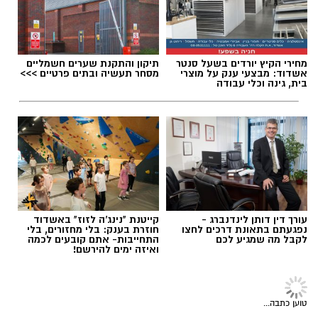
רוצה לעקוב אחרי הערוץ של הקבוצה "אשדוד נט"
ב-WhatsApp לחצו כאן
מחירי הקיץ יורדים בשעל סנטר
תיקון והתקנת שערים חשמליים
רוצה לעקוב אחרי הערוץ של הקבוצה "אשדוד נט"
אשדוד: מבצעי ענק על מוצרי
מסחר תעשיה ובתים פרטיים >>>
להורדת אפליקציה של אשדוד נט לחצו כאן
בית, גינה וכלי עבודה
ב-WhatsApp לחצו כאן
עקבו בפייסבוק
להורדת אפליקציה של אשדוד נט לחצו כאן
עקבו באינסטגרם
עקבו בפייסבוק
עקבו באינסטגרם
עורך דין דותן לינדנברג -
קייטנת "נינג'ה לזוז" באשדוד
נפגעתם בתאונת דרכים לחצו
חוזרת בענק: בלי מחזורים, בלי
לקבל מה שמגיע לכם
התחייבות- אתם קובעים לכמה
ואיזה ימים להירשם!
אשדוד נוסטלגיה
>
טרנדים נוסטלגים