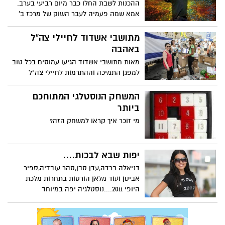
ההכנות לשבת החלו כבר מיום רביעי בערב.
אמא שמה פעמיה לעבר השוק של מרכז ב'
ההגעה לשם הייתה רצופת מפגשים מהסוג
השלישי ושיחות על הא ודא.
מתושבי אשדוד לחיילי צה"ל
באהבה
מאות מתושבי אשדוד הגיעו עמוסים בכל טוב
למפגן התמיכה וההתרמות לחיילי צה"ל
שערכנו אתמול ברחבת גן העיר...שתי משאיות
עמוסות ועוד משאית צבאית עשו את דרכם
המשחק הנוסטלגי המתוחכם
עם הפינוקים שלכם לחיילי צה"ל שנלחמים
ביותר
בחזית ולנו נותר רק להגיד שתחזרו לשלום.
מי זוכר איך קראו למשחק הזה?
יפות שבא לבכות....
דניאלה ברדה,עדן סבן,סהר עובדיה,ספיר
אביטן ועוד מלאן הורסות בתחרות מלכת
היופי 2011....נוסטלגיה יפה במיוחד