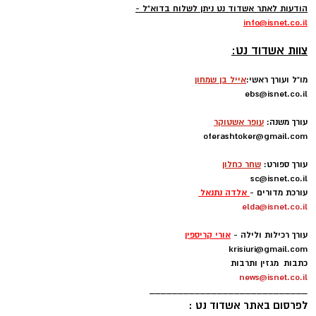
הודעות לאתר אשדוד נט ניתן לשלוח בדוא"ל -
info
@isnet.co.i
l
-
צוות אשדוד נט:
מו"ל ועורך ראשי:
אייל בן שמחון
ebs@isnet.co.il
-
עורך משנה:
עופר אשטוקר
oferashtoker@gmail.com
-
עורך ספורט:
שחר כחלון
sc@isnet.co.il
עורכת מדורים -
אלדה נתנאל
elda@isnet.co.il
-
עורך רכילות ולילה -
אורי קריספין
krisiuri@gmail.com
כתבות מגזין ותרבות
news@isnet.co.il
____________________________
לפרסום באתר אשדוד נט :