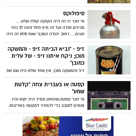
סיפולוקס
מי זוכר !!! זה היה הקוקה קולה שלנו....
מכינים סודה ועל זה מיץ פתל והנה לך גזוז
טעים.... רחוב יהודה המכבי שנת 1970 זה היה
קבוע יום יום באדיבות: elie perez
זיפ - "נביא הביתה זיפ - והמשקה
מוכן; ניקח איתנו זיפ - של עלית
כמובן"
זיפ והמשקה מוכן. אין אחד שלא היה שם את
זה על כף היד ומלקק. אולי בטעות יקפוץ על
הלשון כמו סוכריות קופצות. באדיבות: רוני ינון
קסטה או בעברית צחה "קלטת
שמע"
מי זוכר קסטה,שהחוט תמיד היה יוצא והיו
מנסים לסובב כדי להחזיר למקום? באדיבות:
לואיסה גיז