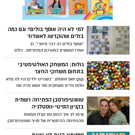
למי לא היה אוסף בולים? וגם כמה
בולים שהוקדשו לאשדוד
"אוסף בולים זה דבר חינוכי", כך
אמרו הגששים במערכון המפורסם. כולם
אספו בולים בזמנו. איסוף בולים היה אחד
מהאוספים הבודדים בזמנו שהעסיק גם את
גולות: המשחק האולטימטיבי
צעירים וגם את המבוגרים באותה התלהבות.
בתחום משחקי החצר
לכל אחד היה אלבום בולים בעל דפי קרטון
shlomi ben gigi: "כשהיינו ילדים היו לנו מלא
קשיחים, לרוחבו היו שורות של צלופן מהודק,
גולות והיינו משחקים מור וטוש והיה את
לתוכם היינו משחילים את הבולים.
הגולה החלבנית" yoni rubin: "מי זוכר את
הגולות - ״מלך״, ״לאס״ ,"יחידה״ סוגי גולות
טווונטיפורסבן הפתיחה רשמית
- דבוזה , חלבנית , קאבואית, קטינה, מי זוכר
בקניון הסיטי-נוסטלגיה
עוד סוגי גולות וסוגי משחק עם הגולות"
שימו לב איך הזמן טס קבלו תמונות
מהפתיחה ההיסטרית של סניף טוונטיפורסבן
בסיטי...אפילו המצלמה שלי מתגעגעת לימים
האלו.נוסטלגיה