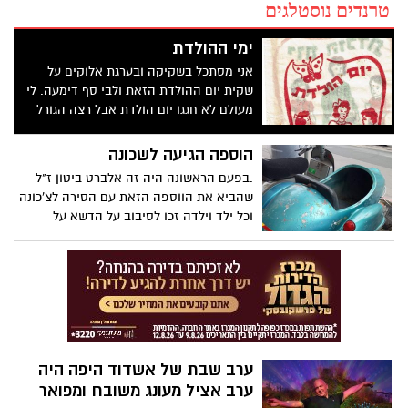
טרנדים נוסטלגים
ימי ההולדת
אני מסתכל בשקיקה ובערגת אלוקים על
שקית יום ההולדת הזאת ולבי סף דימעה. לי
מעולם לא חגגו יום הולדת אבל רצה הגורל
ומצאתי עצמי יושב סביב שולחן בבית שבו
חגגו למאן דבעי יום הולדת וכל השאיפה
הוספה הגיעה לשכונה
הרצון והבקשה להגיע לסיום ולשמוע את
.בפעם הראשונה היה זה אלברט ביטון ז"ל
משפט המחץ: "עכשיו נחלק לכם ילדים שקית
שהביא את הווספה הזאת עם הסירה לצ'כונה
יום הולדת". אייייייייי...... איייייייי...... הנשמה
וכל ילד וילדה זכו לסיבוב על הדשא על
פרחה, הלב נמוג ורננה אפפה את חושי המוח
המדרכה ובין העצים.....ככה זה היה בצ'כונה
שרק חשב איך הידיים יחזיקו את שקית יום
ההולדת הניכספת הזאת!. הנה קיבלתי גם אני
שקית ורק בבית אפתח אציץ ואשתף את
אחותי רות בתכולת השקית כאילו היה אוצר
בלום שנילקח ממוזיאון פריז. איייייי.....סוכריה
על מקל,שני בייגלה, בלון אדום ובזוקה אחת
ואני נמוג נמוג רוצה גם היום שקית כזאת עם
ערב שבת של אשדוד היפה היה
ציור של ליצן....איייייי....
ערב אציל מעונג משובח ומפואר