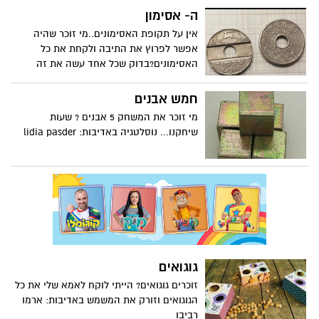
ה- אסימון
אין על תקופת האסימונים..מי זוכר שהיה
אפשר לפרוץ את התיבה ולקחת את כל
האסימונים?בדוק שכל אחד עשה את זה
ודיבר חופשי :) באדיבות: מאיר שריקי
חמש אבנים
מי זוכר את המשחק 5 אבנים ? שעות
שיחקנו... נוסלטגיה באדיבות: lidia pasder
גוגואים
זוכרים גוגואים? הייתי לוקח לאמא שלי את כל
הגוגואים וזורק את המשמש באדיבות: ארמו
רביבו