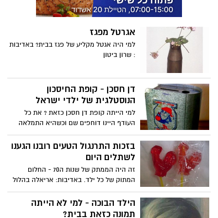
אגרטל מפגז
למי היה אגטל מקליע של פגז בבית? באדיבות
: שרון ביטון
דן חסכן - קופת החיסכון
הנוסטלגית של ילדי ישראל
למי הייתה קופת דן חסכן כזאת ? את כל
העודף היינו דוחפים שם וכשהיא התמלאה
היינו הולכים לפקידת בנק באזור ו היא הייתה
פותחת אותו עם מפתח ייחודי והיינו סופרים
בזכות התרנגול הטעים רובנו הגענו
את כל המטבעות בסבלנות וכותבים בספרון
לשתלים היום
מיוחד. היום אם תגיע עם מטבעות לבנק
זה היה הממתק של שנות ה70 - החלום
יבקשו מהשומר לזרוק אותך החוצה. 😂😂😂
המתוק של כל ילד. באדיבות: אריאלה בהלול
😂. לפעמים כשהיה חסר עודף בבית הייתי
הופך אותה ומנסה לשלוף מהחריץ כמה
הילד הבוכה - למי לא הייתה
מטבעות, אוח אוח כמה שיקשקתי את
תמונה כזאת בבית?
הקופסא הזאת. באדיבות: בסיל מלקי בנצר