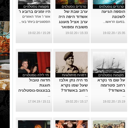
טרנדים נוסטלגים
טרנדים נוסטלגים
מקומות נוסטלגיים
הוספה הגיעה
ערב שבת של
היו זמנים ברובע ו'
לשכונה
אשדוד היפה היה
אזור ו' אחד האזורים
ערב אציל מעונג
.בפעם הראשו...
הססגוניים ביותר בעי...
משובח ומפואר
...
15:28 / 19.02.20
15:33 / 19.02.20
15:35 / 19.02.20
מקומות נוסטלגיים
דמויות מיתולוגיות
חיי לילה נוסטלגיים
על שם מי נקרא
מי היה נתן אלבז
חדווה טובול
רחוב סטרומה
שעל שמו נקרא
חוגגת
באשדוד?
רחוב באשדוד?
בבונגוס-נוסטלגיה
...
...
...
15:11 / 17.04.19
15:17 / 19.02.20
15:19 / 19.02.20