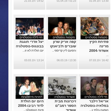
14:52 / 21.03.19
01:23 / 01.04.19
13:30 / 01.04.19
מקומות נוסטלגיים
מקומות נוסטלגיים
חיי לילה נוסטלגיים
פתיחת הקיץ
קפה אריק שרון
יעל אדרי חוגגת
מרינה
שוברים ת'ביאנקו
בבונגוס-נוסטלגיה
אשדוד-2004
והפעם ליין קריספי...
יום הולדת לא זו...
...
13:14 / 03.03.19
13:30 / 06.03.19
16:42 / 07.03.19
חיי לילה נוסטלגיים
אשדוד נוסטלגיה
דמויות מיתולוגיות
אריאל זילבר
זיכרונות מבית
היום יום הולדת
במלאיה-נוסטלגיה
הספר רמב"ם
לדוד רביבו-2004
אשדוד
הופעה בלתי נ...
פינת הנוסטלגי...