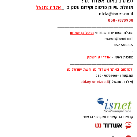
לפרסום באתר אשדוד נט :
מנהלת שיווק פרסום וקידום עסקים
:
אלדה נתנאל
elda@isnet.co.il
050-7870908
_______________________________
מרסל בן שמחו
ן
מנהלת מסחרית וחשבונות:
marsel@isnet.co.il
052-5855522
-
אנדרי טורשקין
מתכנת ראשי -
__________________________
לפרסום באתר אשדוד נט ורשת ישראל נט
התקשרו
-
050-7870908
(אלדה נתנאל )
elda@isnet.co.il
קבוצת התקשורת ומקומוני הרשת: