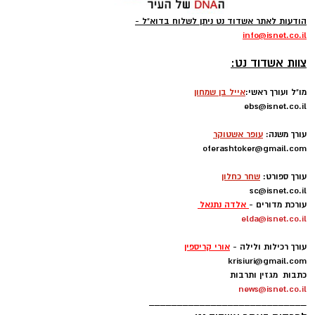
הודעות לאתר אשדוד נט ניתן לשלוח בדוא"ל -
info
@isnet.co.i
l
-
צוות אשדוד נט:
מו"ל ועורך ראשי:
אייל בן שמחון
ebs@isnet.co.il
-
עורך משנה:
עופר אשטוקר
oferashtoker@gmail.com
-
עורך ספורט:
שחר כחלון
sc@isnet.co.il
עורכת מדורים -
אלדה נתנאל
elda@isnet.co.il
-
עורך רכילות ולילה -
אורי קריספין
krisiuri@gmail.com
כתבות מגזין ותרבות
news@isnet.co.il
____________________________