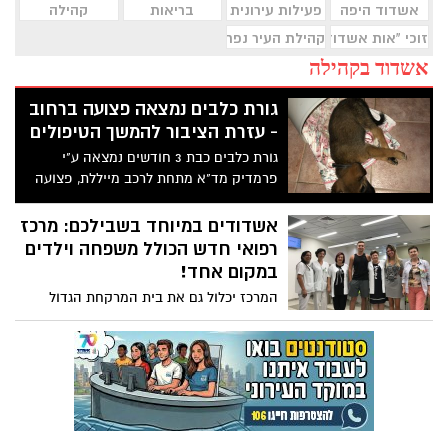
אשדוד היפה
פעילות עירונית
בריאות
קהילה
זוכי "אות אשדוד היפה"
קהילת העיר נפרדת
אשדוד בקהילה
גורת כלבים נמצאה פצועה ברחוב
- עזרת הציבור להמשך הטיפולים
גורת כלבים כבת 3 חודשים נמצאה ע"י
פרמדיק מד"א מתחת לרכב מייללת, פצועה
ומוזנחת ונדרש סיוע כספי להמשך הטיפולים
אשדודים במיוחד בשבילכם: מרכז
רפואי חדש הכולל משפחה וילדים
במקום אחד!
המרכז יכלול גם את בית המרקחת הגדול
ביותר באשדוד, שירות ייעוץ אישי ומגוון
שירותים נוספים. בנוסף, ד"ר סופיה גרמן,
מנהלת המרכז הרפואי החדש למשפחה
וילדים של קופת חולים כללית, עם הטיפים
החשובים ביותר שהורים צריכים לשנן הקיץ.