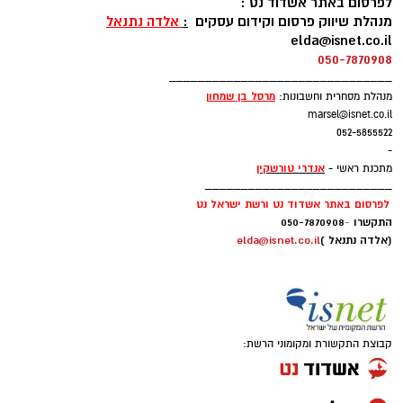
לפרסום באתר אשדוד נט :
מנהלת שיווק פרסום וקידום עסקים
:
אלדה נתנאל
elda@isnet.co.il
050-7870908
_______________________________
מרסל בן שמחו
ן
מנהלת מסחרית וחשבונות:
marsel@isnet.co.il
052-5855522
-
אנדרי טורשקין
מתכנת ראשי -
__________________________
לפרסום באתר אשדוד נט ורשת ישראל נט
התקשרו
-
050-7870908
(אלדה נתנאל )
elda@isnet.co.il
קבוצת התקשורת ומקומוני הרשת: