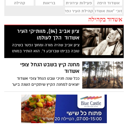
אשדוד היפה
פעילות עירונית
בריאות
קהילה
זוכי "אות אשדוד היפה"
קהילת העיר נפרדת
אשדוד בקהילה
ציון אביב (84), מוותיקי העיר
אשדוד הלך לעולמו
ציון אביב שהיה מורה ומחנך נפטר בשיבה
טובה בביתו שברובע ד'. הוא הותיר במותו
אישה, שלושה ילדים ונכדים רבים
מחנה קיץ בשבט הנחל צופי
אשדוד
ככל שנה חניכי שבט הנחל צופי אשדוד
יוצאים למחנה הקיץ שיתקיים השנה ביער
לימונים בין התאריכים 28.7-2.8 ( התאריכים
משתנים בהתאם לשכבת הגיל )