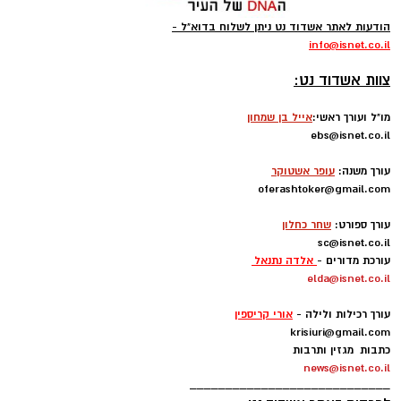
הודעות לאתר אשדוד נט ניתן לשלוח בדוא"ל -
info
@isnet.co.i
l
-
צוות אשדוד נט:
מו"ל ועורך ראשי:
אייל בן שמחון
ebs@isnet.co.il
-
עורך משנה:
עופר אשטוקר
oferashtoker@gmail.com
-
עורך ספורט:
שחר כחלון
sc@isnet.co.il
עורכת מדורים -
אלדה נתנאל
elda@isnet.co.il
-
עורך רכילות ולילה -
אורי קריספין
krisiuri@gmail.com
כתבות מגזין ותרבות
news@isnet.co.il
____________________________