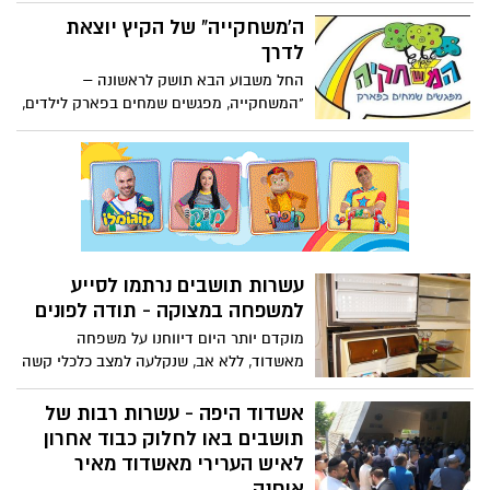
יתקיים כנס פתיחת ארגון הסוחרים ובעלי
ה'משחקייה" של הקיץ יוצאת
העסקים באשדוד, באודיטוריום "מרכז כיוונים"
לדרך
(הציונות 4 אשדוד)
החל משבוע הבא תושק לראשונה –
"המשחקייה, מפגשים שמחים בפארק לילדים,
אשר תפעל בכל שבוע, בימים א', ג', ב-16
פארקים בעיר. האירועים ב ח י נ ם!
עשרות תושבים נרתמו לסייע
למשפחה במצוקה - תודה לפונים
מוקדם יותר היום דיווחנו על משפחה
מאשדוד, ללא אב, שנקלעה למצב כלכלי קשה
מאוד. הבן הגדול במשפחה חייל בשירות
צבאי. בבית המשפחה אין אוכל או ריהוט ראוי
אשדוד היפה - עשרות רבות של
ותושבים טובים מתארגנים לסייע במעט
תושבים באו לחלוק כבוד אחרון
למשפחה. בעקבות הכתבה התקבלו עשרות
לאיש הערירי מאשדוד מאיר
פניות לסיוע למשפחה. תודה לכל הפונים
אוחנה