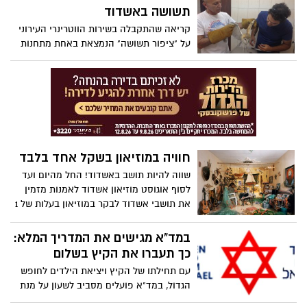
תשושה באשדוד
קריאה שהתקבלה בשירות הווטרינרי העירוני
על "ציפור תשושה" הנמצאת באחת מתחנות
הדלק באזור הנמל, הובילה למבצע להצלתה.
הפקח הווטרינרי אשר הגיע למקום מצא
תנשמת תשושה ועייפה שאינה יכולה לעוף או
למצוא מחסה. התנשמת נלקחה לקבלת טיפול
רפואי ראשוני במחלקה הווטרינרית, ע"י
הרופאים ד"ר בוריס מדינסקי וד"ר משה דהן,
ובהמשך תועבר לידי רשות שמורות הטבע
חוויה במוזיאון בשקל אחד בלבד
להמשך טיפול ושיקום
שווה להיות תושב באשדוד! החל מהיום ועד
לסוף אוגוסט מוזיאון אשדוד לאמנות מזמין
את תושבי אשדוד לבקר במוזיאון בעלות של 1
ש"ח בלבד בתערוכה 'הים האחרון - אמנות
ישראלית והים'
במד"א מגישים את המדריך המלא:
כך תעברו את הקיץ בשלום
עם תחילתו של הקיץ ויציאת הילדים לחופש
הגדול, במד"א פועלים מסביב לשעון על מנת
לוודא כי כל נפגע יקבל את הטיפול המהיר