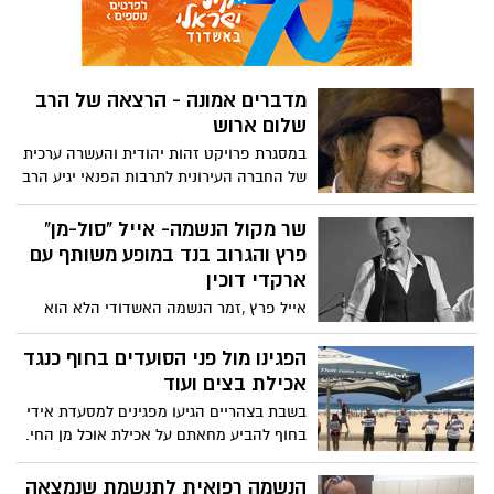
שישי לסיור בין פחי האשפה של רובע ט"ו.
מדברים אמונה - הרצאה של הרב
שלום ארוש
במסגרת פרויקט זהות יהודית והעשרה ערכית
של החברה העירונית לתרבות הפנאי יגיע הרב
שלום ארוש מחברם של ספרים רבים להרצאה
שתעסוק בהכנה לחיי הנישואין.
שר מקול הנשמה- אייל "סול-מן"
פרץ והגרוב בנד במופע משותף עם
ארקדי דוכין
אייל פרץ ,זמר הנשמה האשדודי הלא הוא
"סול-מן" ולהקת הגרוב בנד פותחים במופע
בכורה משותף, מרגש וחודר קרביים עם הזמר
הפגינו מול פני הסועדים בחוף כנגד
והיוצר ארקדי דוכין באודיטוריום נעים
אכילת בצים ועוד
לתרבות.
בשבת בצהריים הגיעו מפגינים למסעדת אידי
בחוף להביע מחאתם על אכילת אוכל מן החי.
המפגינים הניפו שלטים : "חמלה לחלשים",
"אכילת בשר היא רצח ללא התנגדות" וכו'.
הנשמה רפואית לתנשמת שנמצאה