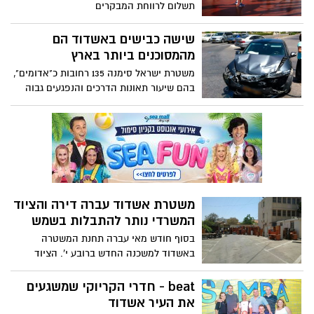
תשלום לרווחת המבקרים
שישה כבישים באשדוד הם
מהמסוכנים ביותר בארץ
משטרת ישראל סימנה 135 רחובות כ"אדומים",
בהם שיעור תאונות הדרכים והנפגעים גבוה
במיוחד בינהם שישה רחובות מאשדוד
משטרת אשדוד עברה דירה והציוד
המשרדי נותר להתבלות בשמש
בסוף חודש מאי עברה תחנת המשטרה
באשדוד למשכנה החדש ברובע י'. הציוד
המשרדי הישן, זה ששימש נאמנה את
השוטרים בתחנת המשטרה הישנה, נותר
beat - חדרי הקריוקי שמשגעים
בחצר התחנה הישנה, מתבלה לו בשמש.
את העיר אשדוד
ניסיונות של עמותות צדקה לקבל את הציוד