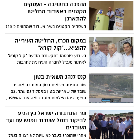
מהפכה בחשיבה - העסקים
הקטנים באשדוד החליטו
להתארגן
העסקים הקטנים בעיר אשדוד שמהווים כ 75%
מהכנסות העירייה ומרגישים שהם מצד אחד
מחלבת כספים של העירייה אך מצד שני לא
במקום מכרז, החליטה העירייה
מקבלים שירותים ראויים ונאלצים להתמודד
להוציא..."קול קורא"
מול הרשתות הגדולות בקניונים, החליטו
השבוע פורסמו בתקשורת מודעת "קול קורא"
להתארגן.
לאיתור מנכ"ל לחברה העירונית לתרבות
ופנאי. חברת המועצה הלן גלבר טוענת כי זו
התנערות מחובתה של העירייה לפרסם מכרז
קנס לנהג משאית בטון
כדין, והדבר אינו תואם את כללי השוויון
שוב נתפסה משאית בטון המותירה אחריה
והמנהל התקין.
שובל של שאריות בטון במסלול נסיעתה. גם
הפעם זיהו מצלמות מוקד רואה את המשאית,
דיווחו ליחידה לאכיפה סביבתית ואלו דאגו
לאתר ולטפל בנהג ובחברת הבטון. בעירייה
שר התחבורה ישראל כץ הגיע
ממשיכים במדיניות המבטיחה כי המרחב
לביקור בנמל אשדוד ונפגש עם ועד
הציבורי חייב להישאר נקי מכל מפגע.
העובדים
אחרי שהוכרז בעבר כאישיות לא רצויה בנמל