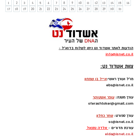
1
2
3
4
5
6
7
8
9
10
11
12
13
14
15
16
17
18
19
20
21
22
23
24
25
26
27
28
29
30
31
הודעות לאתר אשדוד נט ניתן לשלוח בדוא"ל -
info
@isnet.co.i
l
-
צוות אשדוד נט:
מו"ל ועורך ראשי:
אייל בן שמחון
ebs@isnet.co.il
-
עורך משנה:
עופר אשטוקר
oferashtoker@gmail.com
-
עורך ספורט:
שחר כחלון
sc@isnet.co.il
עורכת מדורים -
אלדה נתנאל
elda@isnet.co.il