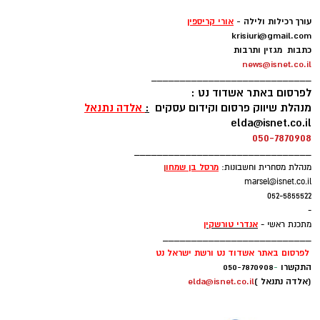
-
עורך רכילות ולילה -
אורי קריספין
krisiuri@gmail.com
כתבות מגזין ותרבות
news@isnet.co.il
____________________________
לפרסום באתר אשדוד נט :
מנהלת שיווק פרסום וקידום עסקים
:
אלדה נתנאל
elda@isnet.co.il
050-7870908
_______________________________
מרסל בן שמחו
ן
מנהלת מסחרית וחשבונות:
marsel@isnet.co.il
052-5855522
-
אנדרי טורשקין
מתכנת ראשי -
__________________________
לפרסום באתר אשדוד נט ורשת ישראל נט
התקשרו
-
050-7870908
(אלדה נתנאל )
elda@isnet.co.il