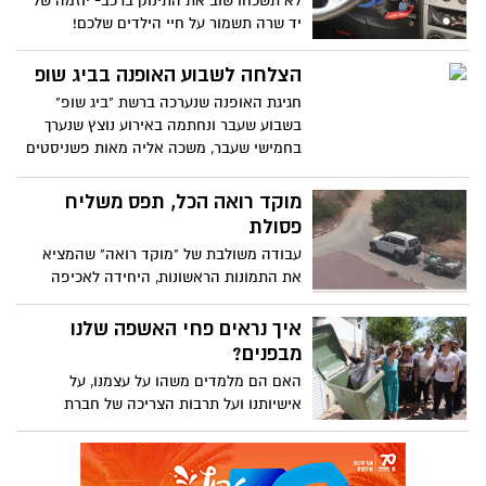
לא תשכחו שוב את התינוק ברכב- יוזמה של
יד שרה תשמור על חיי הילדים שלכם!
הצלחה לשבוע האופנה בביג שופ
חגיגת האופנה שנערכה ברשת "ביג שופ"
בשבוע שעבר ונחתמה באירוע נוצץ שנערך
בחמישי שעבר, משכה אליה מאות פשניסטים
מאזור אשדוד והסביבה שהגיעו להתרשם
מהקולקציות החדשות, נהנו ממבצעי קיץ ועל
מוקד רואה הכל, תפס משליח
הדרך קיבלו גם מתנות.
פסולת
עבודה משולבת של "מוקד רואה" שהמציא
את התמונות הראשונות, היחידה לאכיפה
סביבתית שבצעה עבודת תחקיר עד שהגיעה
אל משליך הפסולת, והשלכה המשפטית
איך נראים פחי האשפה שלנו
המלווה את מהלך האכיפה לכל אורכה –
מבפנים?
הוכיחו שוב את יעילותה של מערכת מתואמת
האם הם מלמדים משהו על עצמנו, על
וממוקדת מטרה. והמטרה היא כמובן לשמור
אישיותנו ועל תרבות הצריכה של חברת
על הסדר הציבורי, על מרחב ציבורי ידידותי
השפע? האם הם מכילים רק אשפה ומהי
וקיום החוק!
בכלל אשפה? תשאלו את פעילי הסביבה אשר
עזבו את הבישולים וההכנות לשבת ויצאו ביום