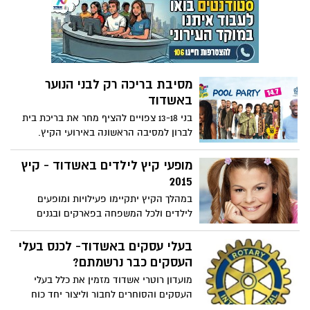
האתיופית. יום זה התקיים בשיתוף מחלקת
הרווחה ומחלקת הקליטה של עיריית אשדוד
מסיבת בריכה רק לבני הנוער
באשדוד
בני 13-18 צפויים להציף מחר את בריכת בית
לברון למסיבה הראשונה באירועי הקיץ.
העלות רק 10 שקלים ורק לתושבי אשדוד
מופעי קיץ לילדים באשדוד - קיץ
2015
במהלך הקיץ יתקיימו פעילויות ומופעים
לילדים ולכל המשפחה בפארקים ובגנים
המרכזיים ברחבי אשדוד. כל המופעים ללא
תשלום, מלבד המופעים באמפיתיאטרון ב-7-8
בעלי עסקים באשדוד- לכנס בעלי
ביולי, שיעלו 10 שקלים.
העסקים כבר נרשמתם?
מועדון רוטרי אשדוד מזמין את כלל בעלי
העסקים והסוחרים לחבור וליצור יחד כוח
משמעותי - ביום ג' ה28/7/15 בשעה 20:00,