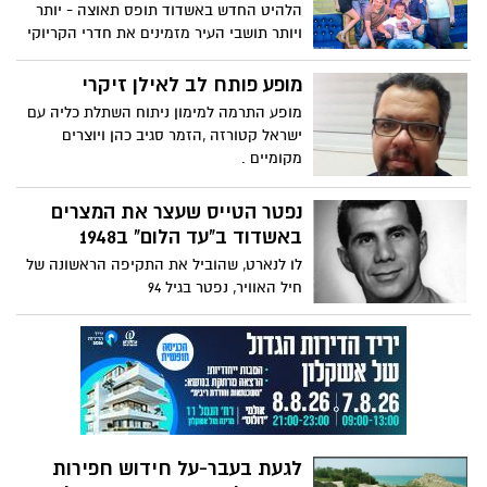
הלהיט החדש באשדוד תופס תאוצה - יותר
ולחלקו לחסרי אמצעים, לא צלחו
ויותר תושבי העיר מזמינים את חדרי הקריוקי
המפוארים שנפתחו בעיר אשדוד.
מופע פותח לב לאילן זיקרי
מופע התרמה למימון ניתוח השתלת כליה עם
ישראל קטורזה ,הזמר סגיב כהן ויוצרים
מקומיים .
נפטר הטייס שעצר את המצרים
באשדוד ב"עד הלום" ב1948
לו לנארט, שהוביל את התקיפה הראשונה של
חיל האוויר, נפטר בגיל 94
לגעת בעבר-על חידוש חפירות