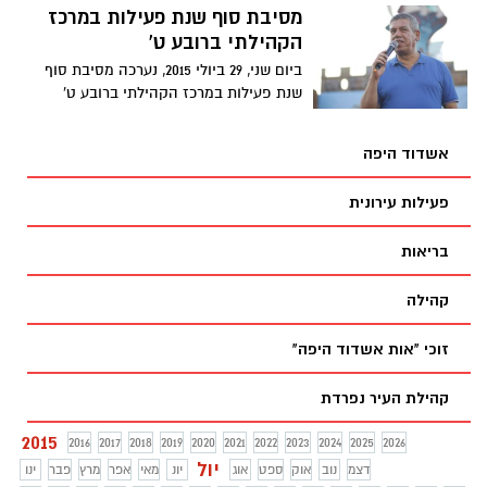
והטוב ביותר * במקביל מפרסם מד"א את
מסיבת סוף שנת פעילות במרכז
המדריך המלא להורים: כך תשמרו על הילדים
הקהילתי ברובע ט'
בחופשה!
ביום שני, 29 ביולי 2015, נערכה מסיבת סוף
שנת פעילות במרכז הקהילתי ברובע ט'
.למתנ"ס הגיעו כ- 1000 איש .
אשדוד היפה
פעילות עירונית
בריאות
קהילה
זוכי "אות אשדוד היפה"
קהילת העיר נפרדת
2015
2016
2017
2018
2019
2020
2021
2022
2023
2024
2025
2026
יול
דצמ
נוב
אוק
ספט
אוג
יונ
מאי
אפר
מרץ
פבר
ינו