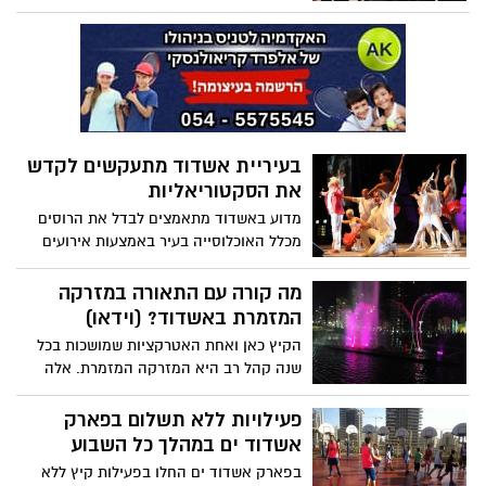
אשדוד, ביקור מפתיע היום של שר התחבורה
ישראל כץ בנמל אשדוד. את הביקור הוביל
יו"ר ועד העובדים אבינועם שושן. בפגישה
שנערכה לאחר הסיור שיבח ראש העיר
אשדוד, שהיה נוכח בפגישה, את אבינועם
שושן ואמר "אנחנו רואים עין בעין את מאבק
העובדים"
בעיריית אשדוד מתעקשים לקדש
את הסקטוריאליות
מדוע באשדוד מתאמצים לבדל את הרוסים
מכלל האוכלוסייה בעיר באמצעות אירועים
ייחודיים המתפרסמים אך ורק לאוכלוסיה
הרוסית בלבד? מדוע באשדוד 2015 ממשיכים
מה קורה עם התאורה במזרקה
לפלג במקום לאחד?
המזמרת באשדוד? (וידאו)
הקיץ כאן ואחת האטרקציות שמושכות בכל
שנה קהל רב היא המזרקה המזמרת. אלה
שביקור אמש במזרקה הצליח להפתיע אותנו
כאשר חלקים רבים של תאורה לא דלקו
פעילויות ללא תשלום בפארק
וזרנוקים היו תקועים ללא תזוזה
אשדוד ים במהלך כל השבוע
בפארק אשדוד ים החלו בפעילות קיץ ללא