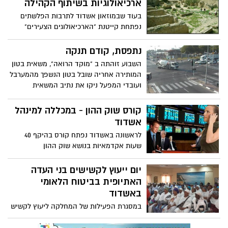
ארכיאולוגיות בשיתוף הקהילה
בעוד שבמוזאון אשדוד לתרבות הפלשתים
נפתחת קייטנת "הארכיאולוגים הצעירים"
מגיעים עמיתיהם המבוגרים ממכון
הארכיאולוגיה של אוניברסיטת תל אביב כדי
נתפסת, קודם תנקה
לחדש את החפירות בתל אשדוד-ים,נמלה של
השבוע זוהתה ב "מוקד הרואה", משאית בטון
העיר הפלישתית בה כזכור נתגלו בתום עונת
המותירה אחריה שובל בטון הנשפך מהמערבל
החפירות הראשונה בשנת 2013 ממצאים
ועובדי המפעל ניקו את נתיב המשאית
מרשימים-הקהילה מוזמנת להצטרף לחופרים.
משאריות הבטון.
קורס שוק ההון - במכללה למינהל
אשדוד
לראשונה באשדוד נפתח קורס בהיקף 40
שעות אקדמאיות בנושא שוק ההון
יום ייעוץ לקשישים בני העדה
האתיופית בביטוח הלאומי
באשדוד
במסגרת הפעילות של המחלקה ליעוץ לקשיש
בביטוח לאומי למען קשישי הקהילה באשדוד
התקיים יום מיצוי זכויות לקשישי הקהילה