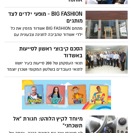
המנוח לא השאיר זרע אחריו, ותושבי אשדוד
BIG FASHION - מופעי ילדים לצד
שלא הכירו אותו הגיעו לתת לו כבוד אחרון
וללוות אותו בדרכו האחרונה.
מותגים
מתחם BIG FASHION אשדוד מזמין את כל
ילדי אשדוד טהביבה לחגיגה צבעונית עם
הצגות ומופעים לילדים.
הסכם קיבוצי ראשון לסייעות
באשדוד
תנאי העסקתן של 200 סייעות בעיר יושוו
לתנאי העובדים בשלטון המקומי ושכרן יוצמד
להסכמי המסגרת בשירות הציבורי. עוד
במסגרת ההסכם: תוספות ותק, הגדלת
ההפרשות הפנסיוניות וקרן השתלמות לכל
עובדת . יו"ר ההסתדרות אבי ניסנקורן: "עזרנו
להבטיח קיום בכבוד של עובדות מסורות
הממלאות שליחות חברתית חשובה". יו"ר
המרחב בהסתדרות, חיים שייב - "מדובר
מיוחד לקיץ הלוהט: חגורת "אל
בפריצת דרך היסטורית בתחום יחסי העבודה
תשכחני"
באשדוד".