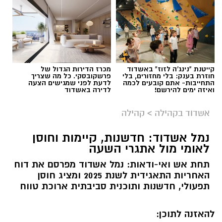
קייטנת "נינג'ה לזוז" באשדוד
מכרז הדירות הגדול של
חוזרת בענק: בלי מחזורים, בלי
פרשקובסקי. כל מה שצריך
התחייבות- אתם קובעים לכמה
לדעת לפני שמגישים הצעה
ואיזה ימים להירשם!
לדירה באשדוד
אשדוד בקהילה
>
קהילה
נמל אשדוד: חדשנות, קיימות וחוסן
לאומי מול אתגרי השעה
תחת אש ואי-ודאות: נמל אשדוד מפרסם את דוח
האחריות התאגידית לשנת 2025 ומציג חוסן
תפעולי, חדשנות ותוכנית סביבתית ארוכת טווח
להאזנה לתוכן: