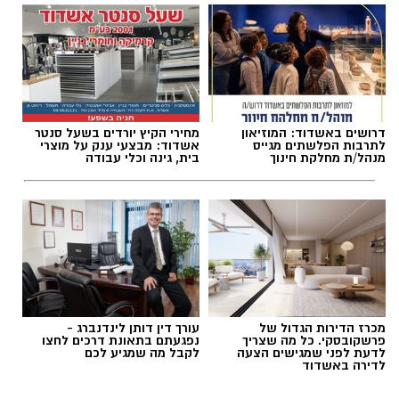
בתחום הסביבה מציג הדוח תוכנית להפחתת
פליטות גזי חממה עד שנת 2030, הכוללת מהלכים
בתחומי חשמול ציוד תפעולי, חיבור אוניות לחשמל
חופי, התייעלות אנרגטית, צמצום תנועת משאיות
וקידום אנרגיות מתחדשות בשטחי הנמל.
תגים:
מחלף אשדוד
,
כביש 4
,
עבודות תחזוקה
דרושים באשדוד: המוזיאון
מחירי הקיץ יורדים בשעל סנטר
לתרבות הפלשתים מגייס
אשדוד: מבצעי ענק על מוצרי
מנהל/ת מחלקת חינוך
בית, גינה וכלי עבודה
מכרז הדירות הגדול של
עורך דין דותן לינדנברג -
פרשקובסקי. כל מה שצריך
נפגעתם בתאונת דרכים לחצו
לדעת לפני שמגישים הצעה
לקבל מה שמגיע לכם
לדירה באשדוד