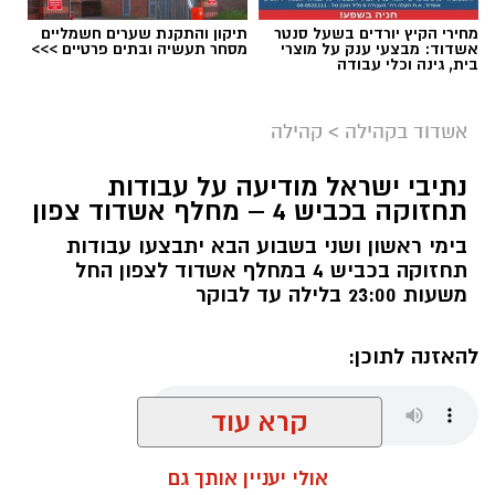
מחירי הקיץ יורדים בשעל סנטר
תיקון והתקנת שערים חשמליים
אשדוד: מבצעי ענק על מוצרי
מסחר תעשיה ובתים פרטיים >>>
בית, גינה וכלי עבודה
אשדוד בקהילה
>
קהילה
צילום: מור שקיפי
נתיבי ישראל מודיעה על עבודות
תחזוקה בכביש 4 – מחלף אשדוד צפון
חברת נמל אשדוד מפרסמת את דוח האחריות
התאגידית לשנת 2025, המציג את פעילות החברה
בימי ראשון ושני בשבוע הבא יתבצעו עבודות
בשנה שהתאפיינה באתגרים ביטחוניים, תפעוליים
תחזוקה בכביש 4 במחלף אשדוד לצפון החל
משעות 23:00 בלילה עד לבוקר
וכלכליים מתמשכים.
הדוח מתמקד בשמירה על רציפות תפקודית של
להאזנה לתוכן:
הנמל כתשתית לאומית חיונית, לצד חיזוק החוסן
התפעולי והביטחוני, קידום חדשנות בין-לאומית,
קרא עוד
פיתוח ההון האנושי והרחבת פעילות קשרי
הקהילה.
שחר כחלון / 17:19 06.08.26
אולי יעניין אותך גם