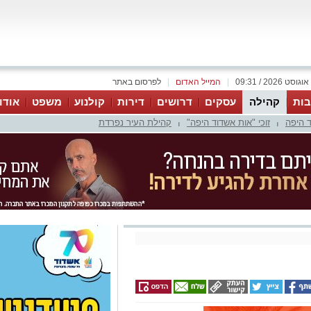
|
המייל האדום
|
לפרסום באתר
ות
קהילה
עסקים
דרושים
דירות
קולנוע
משפט
אודו
 היפה
זוכי "אות אשדוד היפה"
קהילת העיר נפרדת
|
|