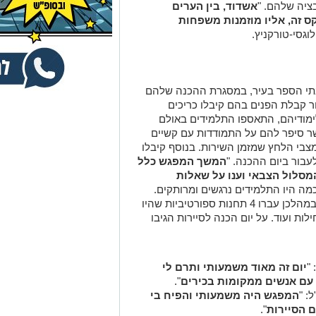
ציה שלהם. "
אשדוד, בין הערים
ס זה, אליו מוזמנות משפחות
לוגסי-טורקניץ.
 75 תלמידים מכל בתי הספר בעיר, במסגרת ההכנה שלהם
חר קבלת הפנים בהם קיבלו כריכים
 לימודיהם, התאספו התלמידים באולם
שר סיפר להם על התמודדות עם קשיים
בי הלחץ שמזמן השירות. בנוסף קיבלו
עבור ביום ההכנה. "
המשך המפגש כלל
המסלול הצבאי וענו על שאלות
 כמה היו התלמידים נרגשים ומרותקים.
לאחר מכן יצאו הם לפארק לפעילות שטח במהלכן עברו 4 תחנות ספורטיביות שהיו
לות ועוד. על יום הכנה לסיירות הגיבו
"
יום זה מאוד משמעותי ותרם לי
 עם אנשים ממקומות בכירים
".
: "
המפגש
היה משמעותי והפיח בי
 הסיירות
".