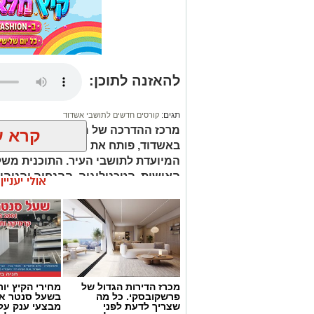
להאזנה לתוכן:
תגים:
קורסים חדשים לתושבי אשדוד
מרכז ההדרכה של מהות, הרשות העירונ
קרא ע
המיועדת לתושבי העיר. התוכנית מש
האישית, הטכנולוגיה, ההנחיה והניהו
אולי יעניי
מעשיים במגוון תחומים מבוקשים.
קורס 12 צעדים: הדרך להיכרות עם עולם ההתמכרויות
הקורס הראש
ויתקיים בשעות הבוקר.
מכרז הדירות הגדול של
מחירי הקיץ יור
פרשקובסקי. כל מה
בשעל סנטר אש
קורס NLP מאסטר: העמקת הידע והכלים
שצריך לדעת לפני
מבצעי ענק על 