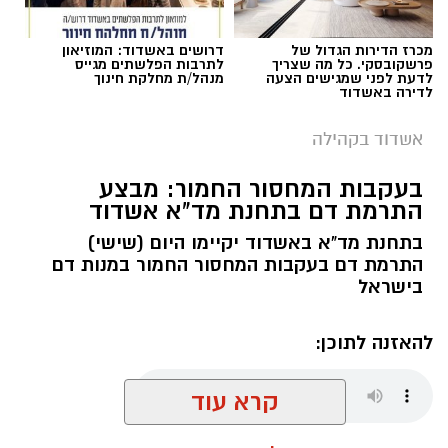
הקורס הראשון שייפתח הוא קורס 12 צעדים,
מכרז הדירות הגדול של
דרושים באשדוד: המוזיאון
שיעסוק בהיכרות עם עולם ההתמכרויות ועם
פרשקובסקי. כל מה שצריך
לתרבות הפלשתים מגייס
לדעת לפני שמגישים הצעה
מנהל/ת מחלקת חינוך
עקרונות שיטת 12 הצעדים. הקורס ייפתח ב־9
לדירה באשדוד
בספטמבר 2026 ויתקיים בשעות הבוקר.
אשדוד בקהילה
קורס NLP מאסטר: העמקת הידע והכלים
ב־6 באוקטובר 2026 ייפתח קורס NLP מאסטר,
בעקבות המחסור החמור: מבצע
התרמת דם בתחנת מד"א אשדוד
המיועד להעמקת הידע והכלים בתחום ה־NLP.
הקורס יתקיים בשעות הבוקר ויאפשר למשתתפים
בתחנת מד"א באשדוד יקיימו היום (שישי)
להמשיך ולהרחיב את היכרותם עם התחום.
התרמת דם בעקבות המחסור החמור במנות דם
בישראל
להאזנה לתוכן:
קרא עוד