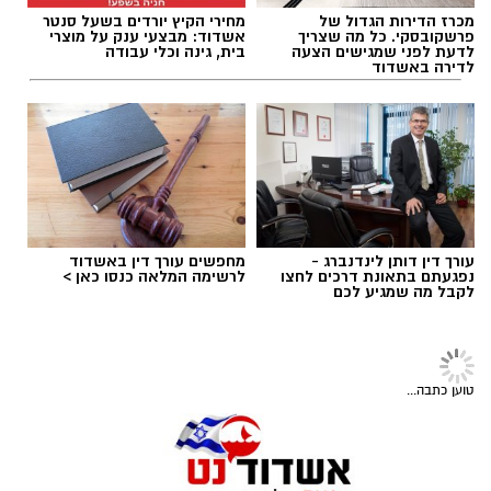
להרחבת הידע, פיתוח מיומנויות וחיזוק החוסן
תגים:
אשדוד
,
נמל אשדוד
האישי והקהילתי של תושבי העיר.
מכרז הדירות הגדול של
מחירי הקיץ יורדים בשעל סנטר
פרשקובסקי. כל מה שצריך
אשדוד: מבצעי ענק על מוצרי
לדעת לפני שמגישים הצעה
בית, גינה וכלי עבודה
לדירה באשדוד
בכדי להימנע מהתקהלות ולמען הסדר, יש לקבוע
עורך דין דותן לינדנברג -
מחפשים עורך דין באשדוד
תור לתרומה בקישור הבא
נפגעתם בתאונת דרכים לחצו
לרשימה המלאה כנסו כאן >
לקבל מה שמגיע לכם
אנשים בעלי דם מסוג O מהווים 35% מכלל תורמי
הדם בישראל, ונחשבים לתורמי הדם
צילום: מור שקיפי
טוען כתבה...
האוניברסליים היות שניתן לתת את מנות הדם
חברת נמל אשדוד מפרסמת את דוח האחריות