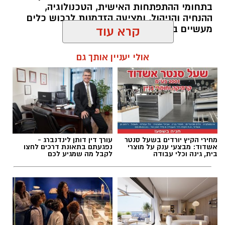
בתחומי ההתפתחות האישית, הטכנולוגיה,
ההנחיה והניהול, ומציעה הזדמנות לרכוש כלים
מעשיים במגוון תחומים מבוקשים.
קרא עוד
להאזנה לתוכן:
אולי יעניין אותך גם
אלדה נתנאל / 10:02 07.08.26
מחירי הקיץ יורדים בשעל סנטר
עורך דין דותן לינדנברג -
אשדוד: מבצעי ענק על מוצרי
נפגעתם בתאונת דרכים לחצו
בית, גינה וכלי עבודה
לקבל מה שמגיע לכם
תגים:
קורסים חדשים לתושבי אשדוד
קורס 12 צעדים: הדרך להיכרות עם עולם
ההתמכרויות