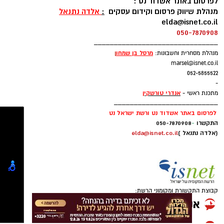
news@isnet.co.il
מד"א ברחבי הארץ שפועלות בהתאם להנחיות
עקבו בפייסבוק
____________________________
משרד הבריאות.
לפרסום באתר אשדוד נט :
עקבו באינסטגרם
מנהלת שיווק פרסום וקידום עסקים
:
אלדה נתנאל
elda@isnet.co.il
050-7870908
רוצה לעקוב אחרי הערוץ של הקבוצה "אשדוד נט"
_______________________________
מרסל בן שמחו
ן
מנהלת מסחרית וחשבונות:
ב-WhatsApp לחצו כאן
marsel@isnet.co.il
052-5855522
-
להורדת אפליקציה של אשדוד נט לחצו כאן
אנדרי טורשקין
מתכנת ראשי -
__________________________
לפרסום באתר אשדוד נט ורשת ישראל נט
עקבו בפייסבוק
התקשרו
-
050-7870908
דוח האחריות התאגידית לשנת 2025, מתפרסם
(אלדה נתנאל )
elda@isnet.co.il
עקבו באינסטגרם
לאחר שנה שהתאפיינה במעבר הדרגתי ממציאות
של חירום מתמשך להתייצבות זהירה, לצד המשך
התמודדות עם אתגרים ביטחוניים, תפעוליים
וכלכליים.
קבוצת התקשורת ומקומוני הרשת: