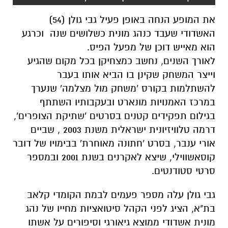
את המופע הנחה באופן פעיל גבי גולן (54)
האשדודי שעבד כנהג מונית כשלושים שנה וכרגע
הוא מאייש דוכן של מפעל הפיס.
לאורך השנים, נחשב כמצחיקן בכל מקום שהגיע
וייצר המשחק שקינן בו הביא אותו בעבר
להשתלמות בקורס 'משחק מול מצלמה' שנערך
במרכז האמנויות מונארט ובעקבותיו השתתף
בגילום תפקידים קטנים בסרטים 'שתיקת הצופרים',
דרמה טלוויזיונית ישראלית משנת 2003 , שביים
אורי ענבר, בסרט 'חתונה מאוחרת' בבימויו של דובר
קוסאשווילי, שיצא לאקרנים בשנת 2001 ובמספר
סרטי סטודנטים.
גבי גולן עלה מספר פעמים לבמת הקומדי קלאב
בת"א, הציג לפני הקהל סיטואציות מחייו של נהג
מונית אשדודי ממוצא גיאורגי וסיפורים על אשתו