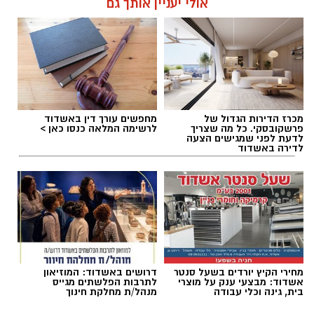
מנהל האתר / 08:56 07.08.26
אולי יעניין אותך גם
תגים:
מד"א אשדוד
מכרז הדירות הגדול של
מחפשים עורך דין באשדוד
קורס NLP פרקטישינר: כלים ליישום מעשי
פרשקובסקי. כל מה שצריך
לרשימה המלאה כנסו כאן >
לדעת לפני שמגישים הצעה
יום לאחר מכן, ב־7 באוקטובר 2026, ייצא לדרך
לדירה באשדוד
קורס NLP פרקטישינר, שיתקיים בשעות הערב.
הקורס מתמקד בהקניית כלים יישומיים בתחום
ה־NLP ובהכרת שיטות עבודה מעשיות.
בינה מלאכותית: להכיר את הכלים של המחר
הטכנולוגיה תופסת מקום מרכזי גם בתוכנית
מחירי הקיץ יורדים בשעל סנטר
דרושים באשדוד: המוזיאון
אשדוד: מבצעי ענק על מוצרי
לתרבות הפלשתים מגייס
ההדרכה, עם קורס בינה מלאכותית, שייפתח ב־22
בית, גינה וכלי עבודה
מנהל/ת מחלקת חינוך
באוקטובר 2026 ויתקיים בשעות הבוקר. הקורס