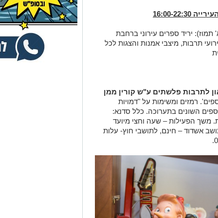
16:00-22:
י, 10-14/6 (כ"ז סיון- א' תמוז): יריד ספרים עירוני ברחבת
ירועי תרבות, מיצבי אמנות והצגות לכל
ת
ון לתרבות פלשתים ע"ש קורין ממן
פים'. רמזים ומשימות על "דמויות
אוספים השונים בתערוכה. כלל סדנא:
ת. משך הפעילות – שעה וחצי מיועד
לות: ילד- 15 ₪, הורה תושב אשדוד – חינם, לתושבי חוץ- עלות