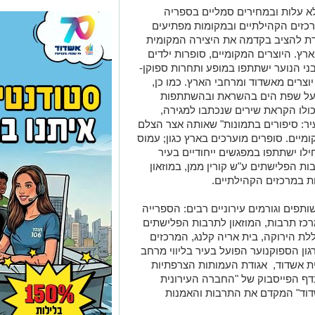
לא עלות ובמחירים סמליים בספריה
רכזים הקהילתיים ובמקומות מפתיעים
רת להציב בקדמה את היצירה המקומית
רץ. היוצרים המקומיים, סופרות ילדים
בני הנוער ישתתפו במופע ותחרות ספוקן-
 יוצרים מאשדוד ומרחבי הארץ. כמו כן,
רה על שפת הים בהשראת ובהשתתפות
שכולו הקראת שירים שנכתבו למגירה,
יר: סיפורים בתמונות" שאותה אצר הצלם
יים. סופרים מוערכים בארץ כגון; עמוס
ילו ישתתפו במפגשים ייחודיים בעיר
ות הפלישתים ע"ש קורין ממן, במוזאון
ת במרכזים הקהילתיים.
פים וגורמים עירוניים רבים: הספרייה
רכז תרבות, המוזאון לתרבות הפלישתים
ללת הירוקה, בית אריה קלנג, המרכזים
ון הספוקנוער הפועל בעיר בליווי מרחב
ית אשדוד, אגודת העמותות הצרפתיות
 בדף הפייסבוק של "החברה העירונית
שדוד" המקדם את התרבות והאמנות