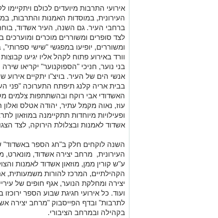
אירועי התרבות מיועדים לכולם ויתקיימו ל
העירונית, במוסדות האמנות והתרבות, במ
ברחבי העיר. גם השנה, העיר אשדוד, בוח
לצד סופרים ומשוררים מוכרים ומוערכים בא
ומשוררים, יופיעו במפגשי "שישי ספרותי", 
וורד באירוע פתוח לקהל אליו יגיעו קבוצות
בני נוער, חניכי "הספוקנוער" יקריאו שי
אנשי הים של העיר. בויצ"ו יתקיים אירוע 
בבית אריה קלנג תיפתח התערוכה "פני הע
האשדודי אבי רוקח ובהשתתפות צלמים מקומ
עוז, נאוה מקמל עתיר, יהודה אטלס ואלון ח
ופעילויות מיוחדות תתקיימנה במוזאון לתרב
אשדוד לאמנות ובצלולת הירוקה, לצד הצגו
השנה לוקחים חלק ב"חג הספר באשדוד" שות
העירונית, מרחב יצירה אשדוד, מונארט, מ
ע"ש קורין ממן, מוזאון אשדוד לאמנות והצו
הקהילתיים, המרכז להורות משמעותית, ארג
יצירה ומחלקת הנוער, אגף חופים של עירי
ועוד. כל אירועי חגיגת שבוע הספר ירוכזו
לתרבות" ובדף הפייסבוק "מרחב יצירה א
בקהילה ובמרחב הציבורי.