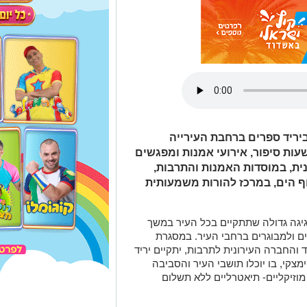
ם את חג הספר ( 4-18.6.2018 ) ביריד ספרים ברחבת העירייה
עות סיפור, אירועי אמנות ומפגשים
ית, במוסדות האמנות והתרבות,
ף הים, במרכז להורות משמעותית
יגה גדולה שתתקיים בכל העיר במשך
רים ולמבוגרים ברחבי העיר. במסגרת
 והחברה העירונית לתרבות, יתקיים יריד
צקי, בו יוכלו תושבי העיר והסביבה
מוזיקליים- תיאטרליים ללא תשלום