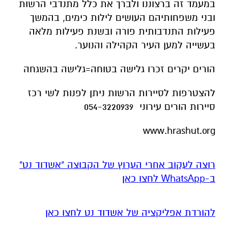
במעמד זה ברצוננו ולברך את כלל מתנדבי הרשות
ובני משפחותיהם העושים לילות כימים, בהמשך
פעילות התנדבותית פורה ובשנת פעילות מלאה
בעשייה למען העיר הקהילה והנוער.
הורים יקרים זכרו גלישה בטוחה=גלישה בהשגחה
להצטרפות לסיירות הרשות ניתן לפנות לשי רכז
סיירות הורים עירוני 054-3220939
www.hrashut.org
רוצה לעקוב אחרי הערוץ של הקבוצה "אשדוד נט"
ב-WhatsApp לחצו כאן
להורדת אפליקציה של אשדוד נט לחצו כאן