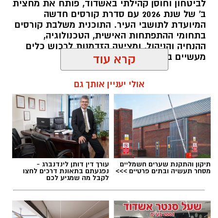
לביטחון וחוסן קהילתי באשדוד, פותח את מחצית
ב' של שנת 2026 עם סדרת קורסים חדשה
המיועדת לתושבי העיר. התוכנית משלבת קורסים
בתחומי ההתפתחות האישית, הטכנולוגיה,
ההנחיה והניהול, ומציעה הזדמנות לרכוש כלים
מעשיים במגוון תחומים מבוקשים.
קרא עוד
להאזנה לתוכן:
אולי יעניין אותך גם
אלדה נתנאל / 10:02 07.08.26
תיקון והתקנת שערים חשמליים
עורך דין דותן לינדנברג -
מסחר תעשיה ובתים פרטיים >>>
נפגעתם בתאונת דרכים לחצו
לקבל מה שמגיע לכם
תגים:
קורסים חדשים לתושבי אשדוד