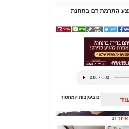
ות ניהול רכות, בהנחיית המנהל כמאמן.
־5 בנובמבר 2026 ויתקיים בשעות הבוקר. במסגרת הקורס ייחשפו
צע התרמת דם בתחנת
במטרה לחזק מיומנויות ניהול והובלת
קורסים מתבצעת באמצעות טופס פרטים
ם מהווים חלק מפעילותו השוטפת של
ביטחון וחוסן קהילתי באשדוד, הפועל
וסן האישי והקהילתי של תושבי העיר.
שישי) התרמת דם בעקבות המחסור
וד
ן אותך גם