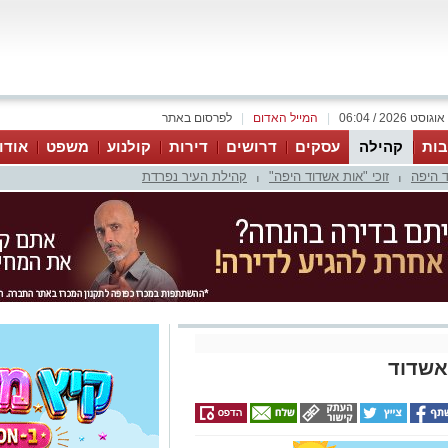
|
המייל האדום
|
לפרסום באתר
ות
קהילה
עסקים
דרושים
דירות
קולנוע
משפט
אודו
 היפה
זוכי "אות אשדוד היפה"
קהילת העיר נפרדת
|
|
אשדוד