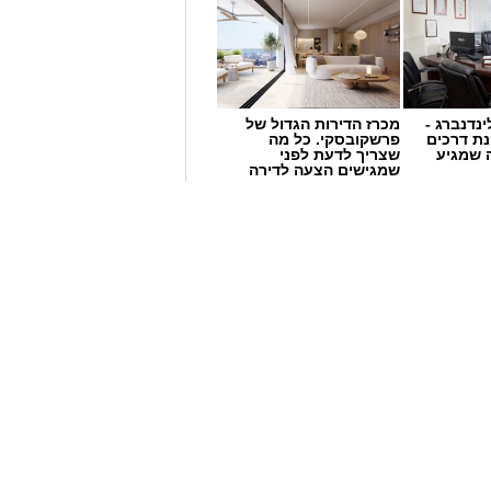
ינדנברג -
מכרז הדירות הגדול של
ת דרכים
פרשקובסקי. כל מה
 שמגיע
שצריך לדעת לפני
שמגישים הצעה לדירה
באשדוד
שערים
מחירי הקיץ יורדים
ר תעשיה
בשעל סנטר אשדוד:
>>>
מבצעי ענק על מוצרי
בית, גינה וכלי עבודה
, שירותי הדם של מד"א קוראים לציבור
לבוא ולתרום דם. המחסור ניכר במיוחד במנות מסוג דם O, ונגרם בין השאר בגלל
עה ביכולות ההתרמה.
מגן דוד אדום מקיימים התרמת דם היום 07.08.2026 בתחנת מד"א אשדוד רח'