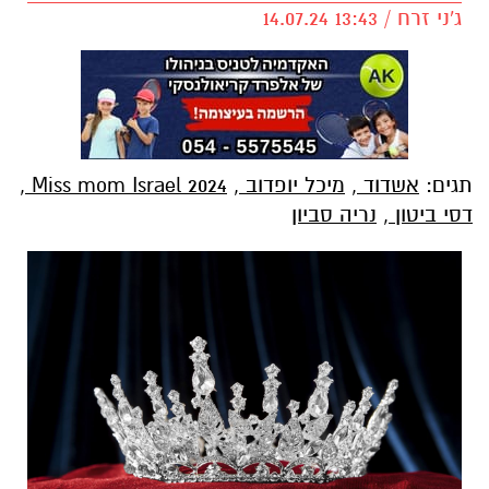
ג'ני זרח / 13:43 14.07.24
תגים:
אשדוד
,
מיכל יופדוב
,
Miss mom Israel 2024
,
דסי ביטון
,
נריה סביון