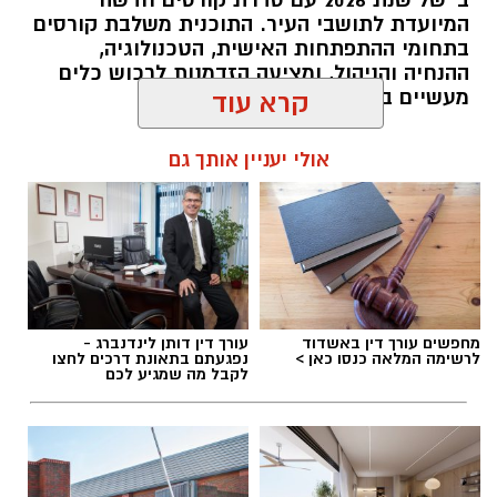
ב' של שנת 2026 עם סדרת קורסים חדשה
המיועדת לתושבי העיר. התוכנית משלבת קורסים
בתחומי ההתפתחות האישית, הטכנולוגיה,
ההנחיה והניהול, ומציעה הזדמנות לרכוש כלים
מעשיים במגוון תחומים מבוקשים.
קרא עוד
להאזנה לתוכן:
אולי יעניין אותך גם
אלדה נתנאל / 10:02 07.08.26
מחפשים עורך דין באשדוד
עורך דין דותן לינדנברג -
לרשימה המלאה כנסו כאן >
נפגעתם בתאונת דרכים לחצו
לקבל מה שמגיע לכם
תגים:
קורסים חדשים לתושבי אשדוד