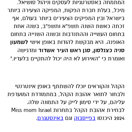
המתמחה באסטרטגיות לעסקים וניהול סושיאל.
מיכל, בעלת חברת הפקות, המפיקה הצעירה ביותר
בישראל ובין המפיקים הצעירים ביותר בעולם, אף
זכתה כאשת השנה תשפ"א ותשפ"ב, בשנה אחת
בתחום העשייה וההתנדבות ובשנה השנייה בתחום
האופנה. היא מבקשת להודות באופן אישי
לשמעון
סניה כצנלסון, סגן ראש העיר אשדוד
ומדגישה
ואומרת כי "האירוע לא היה יכול להתקיים בלעדיו."
הקהל והקוראים יוכלו להשתתף באופן אינטרנטי
ולבחור לתואר אהובת הקהל, במתמודדת המועדפת
עליהם, על ידי סימון לייק על התמונה שלה.
לבחירת אהובת הקהל בתחרות Miss mom Israel
2024 היכנסו
בפייסבוק
וגם
באינסטגרם
.