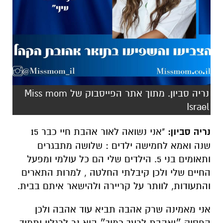
נריה סביון. מתוך אתר הפייסבוק של Miss mom
Israel
נריה סביון:
"אני נשואה לאור אהבת חיי כבר 15
שנה ואמא לחמישה ילדים : שלושה מתבגרים
ותאומים בני 5. הילדים שלי הם כל עולמי ומפעל
החיים שלי ולכן קיבלתי החלטה , למרות התארים
והתעודות, לוותר על קריירה ולהישאר איתם בבית.
אני מאמינה שרק אהבה תביא עוד אהבה ולכן
הפסוק ״ואהבת לרעך כמוך״ הוא נר לרגליי ותמיד