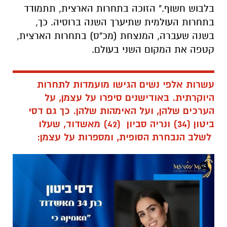
בלבוש חשוף." הזוכה בתחרות הארצית, תתמודד
בתחרות העולמית שתיערך השנה ברוסיה. כך,
בשנה שעברה, המנצחת (מכ"ס) בתחרות הארצית,
קטפה את המקום השני בעולם.
עשרות אלפי נשים הגישו מועמדות לתחרות
היוקרתית. באודישנים סיפרו על עצמן, על
הערכים שלהן, ועל האימהות שלהן. כך גם דסי
ביטון (34) ונריה סביון (42) מאשדוד, שעלו
לשלב הנבחרת הסופית, ומספרות על עצמן: