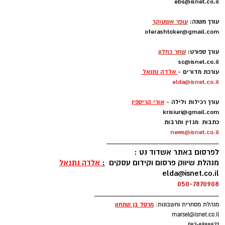
ebs@isnet.co.il
מגן דוד אדום מקיימים התרמת דם היום 07.08.2026
-
בתחנת מד"א אשדוד רח' הרפואה 1 (תחנה נגישה)
עורך משנה:
עופר אשטוקר
oferashtoker@gmail.com
החל מהשעה 08:00 עד 12:30 עדיפות לתרומה
-
תינתן לבעלי סוג דם O. (+) (-). במקום יפעלו
עורך ספורט:
שחר כחלון
מספר עמדות התרמה, ובמד״א מציינים כי מדובר
sc@isnet.co.il
עורכת מדורים -
אלדה נתנאל
במבצע גדול מהרגיל בו ייקחו חלק רבים מאוד.
elda@isnet.co.il
-
עורך רכילות ולילה -
אורי קריספין
krisiuri@gmail.com
כתבות מגזין ותרבות
news@isnet.co.il
____________________________
לפרסום באתר אשדוד נט :
מנהלת שיווק פרסום וקידום עסקים
:
אלדה נתנאל
elda@isnet.co.il
050-7870908
_______________________________
מרסל בן שמחו
ן
מנהלת מסחרית וחשבונות:
marsel@isnet.co.il
052-5855522