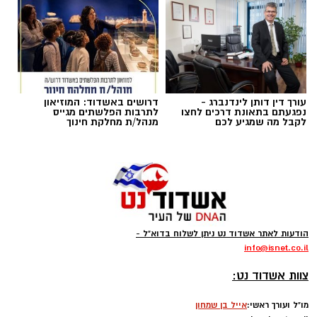
עורך דין דותן לינדנברג -
דרושים באשדוד: המוזיאון
נפגעתם בתאונת דרכים לחצו
לתרבות הפלשתים מגייס
לקבל מה שמגיע לכם
מנהל/ת מחלקת חינוך
תרומת דם - צילום: ארכיון אשדוד נט
בשל מחסור חמור במלאי מנות הדם בישראל,
הודעות לאתר אשדוד נט ניתן לשלוח בדוא"ל -
שירותי הדם של מד"א קוראים לציבור לבוא ולתרום
info
@isnet.co.i
l
דם. המחסור ניכר במיוחד במנות מסוג דם O, ונגרם
-
בין השאר בגלל ירידה כללית בתרומות הדם
צוות אשדוד נט:
במדינה ובפגיעה ביכולות ההתרמה.
מו"ל ועורך ראשי:
אייל בן שמחון