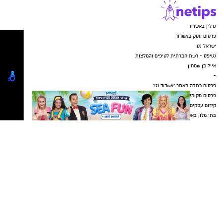
להורדת אפליקציה של אשדוד נט לחצו כאן
נדל"ן באשדוד
פרסום עסק באשדוד
עקבו בפייסבוק
ישראל נט
נטיפס - רשת חברתית לטיפים והמלצות
עקבו באינסטגרם
אייל בן שמחון
-
פרסום כתבה באתר "אשדוד נט"
פרסום מקומי באשדוד
קידום עסקים באשדוד
בתי מלון באשדוד
יישובניק נט
פרסום במקומונים
מקומון אשדוד
משלוחים באשדוד
מסעדות באשדוד
דירות למכירה באשדוד
דירות להשכרה באשדוד
פרסום עסק באשדוד
פרסום בבאר שבע
משרדים וחנויות להשכרה באשדוד