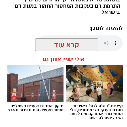
התרמת דם בעקבות המחסור החמור במנות דם
בישראל
להאזנה לתוכן:
קרא עוד
מנהל האתר / 08:56 07.08.26
אולי יעניין אותך גם
תגים:
מד"א אשדוד
קייטנת "נינג'ה לזוז" באשדוד
תיקון והתקנת שערים חשמליים
חוזרת בענק: בלי מחזורים, בלי
מסחר תעשיה ובתים פרטיים >>>
התחייבות- אתם קובעים לכמה
ואיזה ימים להירשם!