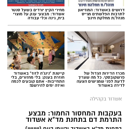
דרושים באשדוד: המוזיאון
מחירי הקיץ יורדים בשעל סנטר
לתרבות הפלשתים מגייס
אשדוד: מבצעי ענק על מוצרי
מנהל/ת מחלקת חינוך
בית, גינה וכלי עבודה
מכרז הדירות הגדול של
קייטנת "נינג'ה לזוז" באשדוד
פרשקובסקי. כל מה שצריך
חוזרת בענק: בלי מחזורים, בלי
לדעת לפני שמגישים הצעה
התחייבות- אתם קובעים לכמה
לדירה באשדוד
ואיזה ימים להירשם!
אשדוד בקהילה
בעקבות המחסור החמור: מבצע
התרמת דם בתחנת מד"א אשדוד
בתחנת מד"א באשדוד יקיימו היום (שישי)