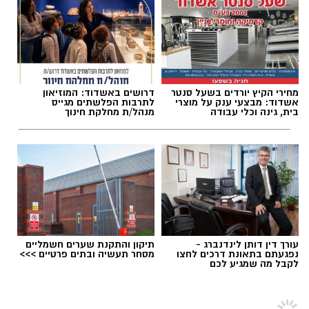
קורס NLP פרקטישינר: כלים ליישום מעשי
תגים:
מד"א אשדוד
יום לאחר מכן, ב־7 באוקטובר 2026, ייצא לדרך
מחירי הקיץ יורדים בשעל סנטר
דרושים באשדוד: המוזיאון
קורס NLP פרקטישינר, שיתקיים בשעות הערב.
אשדוד: מבצעי ענק על מוצרי
לתרבות הפלשתים מגייס
בית, גינה וכלי עבודה
מנהל/ת מחלקת חינוך
הקורס מתמקד בהקניית כלים יישומיים בתחום
ה־NLP ובהכרת שיטות עבודה מעשיות.
בינה מלאכותית: להכיר את הכלים של המחר
הטכנולוגיה תופסת מקום מרכזי גם בתוכנית
ההדרכה, עם קורס בינה מלאכותית, שייפתח ב־22
עורך דין דותן לינדנברג -
תיקון והתקנת שערים חשמליים
באוקטובר 2026 ויתקיים בשעות הבוקר. הקורס
נפגעתם בתאונת דרכים לחצו
מסחר תעשיה ובתים פרטיים >>>
לקבל מה שמגיע לכם
נועד להעניק היכרות עם עולם הבינה המלאכותית
והשימושים המעשיים שלו.
אשדוד בקהילה
>
קהילה