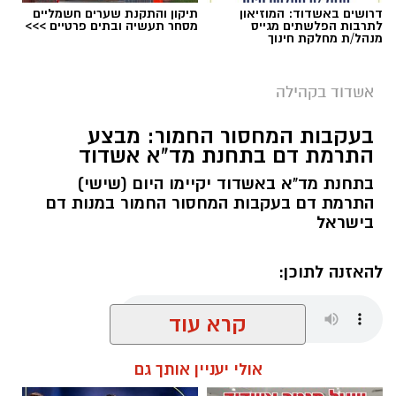
דרושים באשדוד: המוזיאון
תיקון והתקנת שערים חשמליים
שיעסוק בהיכרות עם עולם ההתמכרויות ועם
לתרבות הפלשתים מגייס
מסחר תעשיה ובתים פרטיים >>>
מנהל/ת מחלקת חינוך
עקרונות שיטת 12 הצעדים. הקורס ייפתח ב־9
בספטמבר 2026 ויתקיים בשעות הבוקר.
אשדוד בקהילה
קורס NLP מאסטר: העמקת הידע והכלים
ב־6 באוקטובר 2026 ייפתח קורס NLP מאסטר,
בעקבות המחסור החמור: מבצע
התרמת דם בתחנת מד"א אשדוד
המיועד להעמקת הידע והכלים בתחום ה־NLP.
הקורס יתקיים בשעות הבוקר ויאפשר למשתתפים
בתחנת מד"א באשדוד יקיימו היום (שישי)
להמשיך ולהרחיב את היכרותם עם התחום.
התרמת דם בעקבות המחסור החמור במנות דם
בישראל
להאזנה לתוכן:
קרא עוד
מנהל האתר / 08:56 07.08.26
אולי יעניין אותך גם