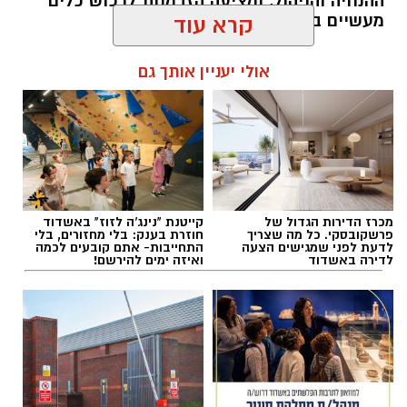
ההנחיה והניהול, ומציעה הזדמנות לרכוש כלים
מעשיים במגוון תחומים מבוקשים.
קרא עוד
להאזנה לתוכן:
אולי יעניין אותך גם
אלדה נתנאל / 10:02 07.08.26
מכרז הדירות הגדול של
קייטנת "נינג'ה לזוז" באשדוד
פרשקובסקי. כל מה שצריך
חוזרת בענק: בלי מחזורים, בלי
לדעת לפני שמגישים הצעה
התחייבות- אתם קובעים לכמה
לדירה באשדוד
ואיזה ימים להירשם!
תגים:
קורסים חדשים לתושבי אשדוד
קורס 12 צעדים: הדרך להיכרות עם עולם
ההתמכרויות
הקורס הראשון שייפתח הוא קורס 12 צעדים,