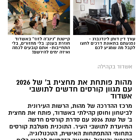
עורך דין דותן לינדנברג -
קייטנת "נינג'ה לזוז" באשדוד
נפגעתם בתאונת דרכים לחצו
חוזרת בענק: בלי מחזורים, בלי
לקבל מה שמגיע לכם
התחייבות- אתם קובעים לכמה
ואיזה ימים להירשם!
אשדוד בקהילה
מהות פותחת את מחצית ב' של 2026
עם מגוון קורסים חדשים לתושבי
אשדוד
מרכז ההדרכה של מהות, הרשות העירונית
לביטחון וחוסן קהילתי באשדוד, פותח את מחצית
ב' של שנת 2026 עם סדרת קורסים חדשה
המיועדת לתושבי העיר. התוכנית משלבת קורסים
בתחומי ההתפתחות האישית, הטכנולוגיה,