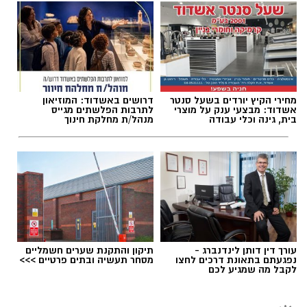
במהות מציינים כי ההרשמה לכל אחד מהקורסים
שחר כחלון / 17:21 06.08.26
תינתן לבעלי סוג דם O. (+) (-). במקום יפעלו
אולי יעניין אותך גם
מתבצעת באמצעות טופס פרטים מלאים, שיישלח
מספר עמדות התרמה, ובמד״א מציינים כי מדובר
לנרשמים בנפרד. הקורסים מהווים חלק מפעילותו
במבצע גדול מהרגיל בו ייקחו חלק רבים מאוד.
השוטפת של מרכז ההדרכה של מהות, הרשות
העירונית לביטחון וחוסן קהילתי באשדוד, הפועל
להרחבת הידע, פיתוח מיומנויות וחיזוק החוסן
תגים:
אשדוד
,
נמל אשדוד
האישי והקהילתי של תושבי העיר.
מחירי הקיץ יורדים בשעל סנטר
דרושים באשדוד: המוזיאון
אשדוד: מבצעי ענק על מוצרי
לתרבות הפלשתים מגייס
בית, גינה וכלי עבודה
מנהל/ת מחלקת חינוך
בכדי להימנע מהתקהלות ולמען הסדר, יש לקבוע
עורך דין דותן לינדנברג -
תיקון והתקנת שערים חשמליים
תור לתרומה בקישור הבא
נפגעתם בתאונת דרכים לחצו
מסחר תעשיה ובתים פרטיים >>>
לקבל מה שמגיע לכם