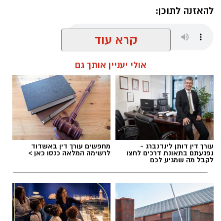
להאזנה לתוכן:
קרא עוד
מנהל האתר / 08:56 07.08.26
אולי יעניין אותך גם
תגים:
מד"א אשדוד
עורך דין דותן לינדנברג -
מחפשים עורך דין באשדוד
קורס NLP פרקטישינר: כלים ליישום מעשי
נפגעתם בתאונת דרכים לחצו
לרשימה המלאה כנסו כאן >
לקבל מה שמגיע לכם
יום לאחר מכן, ב־7 באוקטובר 2026, ייצא לדרך
קורס NLP פרקטישינר, שיתקיים בשעות הערב.
הקורס מתמקד בהקניית כלים יישומיים בתחום
ה־NLP ובהכרת שיטות עבודה מעשיות.