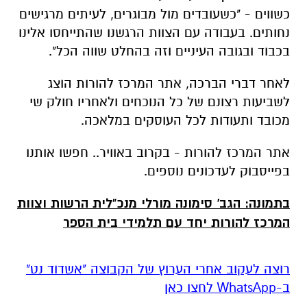
כשווים - "כשעובדים מול מבוגרים, לעיתים מרגישים
נחותים. בעבודה עם הצוות הרגשנו שהתייחסו אלינו
בכבוד ובגובה העיניים וזה בהחלט שווה הכל".
לאחר דברי הברכה, אתר המרכז להורות הוצג
לשביעות רצונם של כל הנוכחים ולאחריו חולק שי
מכובד ותעודות לכל העוסקים במלאכה.
אתר המרכז להורות - בקרוב באוויר.. חפשו אותנו
בפייסבוק לעדכונים נוספים.
בתמונה: הגב' סימונה מורלי מנכ"לית הרשות וצוות
המרכז להורות יחד עם תלמידי בית הספר
רוצה לעקוב אחרי הערוץ של הקבוצה "אשדוד נט"
ב-WhatsApp לחצו כאן