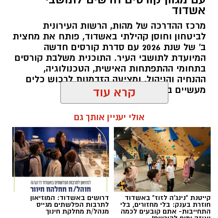
אשדוד
מרכז ההדרכה של מהות, הרשות העירונית
לביטחון וחוסן קהילתי באשדוד, פותח את מחצית
ב' של שנת 2026 עם סדרת קורסים חדשה
המיועדת לתושבי העיר. התוכנית משלבת קורסים
בתחומי ההתפתחות האישית, הטכנולוגיה,
ההנחיה והניהול, ומציעה הזדמנות לרכוש כלים
מעשיים במגוון תחומים מבוקשים.
קרא עוד
להאזנה לתוכן:
אולי יעניין אותך גם
אלדה נתנאל / 10:02 07.08.26
קייטנת "נינג'ה לזוז" באשדוד
דרושים באשדוד: המוזיאון
חוזרת בענק: בלי מחזורים, בלי
לתרבות הפלשתים מגייס
התחייבות- אתם קובעים לכמה
מנהל/ת מחלקת חינוך
ואיזה ימים להירשם!