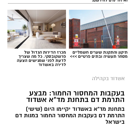
תגים:
קורסים חדשים לתושבי אשדוד
קורס 12 צעדים: הדרך להיכרות עם עולם
ההתמכרויות
הקורס הראשון שייפתח הוא קורס 12 צעדים,
תיקון והתקנת שערים חשמליים
מכרז הדירות הגדול של
שיעסוק בהיכרות עם עולם ההתמכרויות ועם
מסחר תעשיה ובתים פרטיים >>>
פרשקובסקי. כל מה שצריך
לדעת לפני שמגישים הצעה
עקרונות שיטת 12 הצעדים. הקורס ייפתח ב־9
לדירה באשדוד
בספטמבר 2026 ויתקיים בשעות הבוקר.
אשדוד בקהילה
קורס NLP מאסטר: העמקת הידע והכלים
ב־6 באוקטובר 2026 ייפתח קורס NLP מאסטר,
בעקבות המחסור החמור: מבצע
התרמת דם בתחנת מד"א אשדוד
המיועד להעמקת הידע והכלים בתחום ה־NLP.
הקורס יתקיים בשעות הבוקר ויאפשר למשתתפים
בתחנת מד"א באשדוד יקיימו היום (שישי)
להמשיך ולהרחיב את היכרותם עם התחום.
התרמת דם בעקבות המחסור החמור במנות דם
בישראל