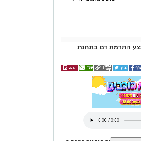
חר
באשדוד
ת ההדרכה, עם קורס בינה מלאכותית,
ובר 2026 ויתקיים בשעות הבוקר. הקורס נועד להעניק היכרות
מעשיים שלו.
ות ניהול רכות, בהנחיית המנהל כמאמן.
־5 בנובמבר 2026 ויתקיים בשעות הבוקר. במסגרת הקורס ייחשפו
צע התרמת דם בתחנת
במטרה לחזק מיומנויות ניהול והובלת
קורסים מתבצעת באמצעות טופס פרטים
ם מהווים חלק מפעילותו השוטפת של
ביטחון וחוסן קהילתי באשדוד, הפועל
וסן האישי והקהילתי של תושבי העיר.