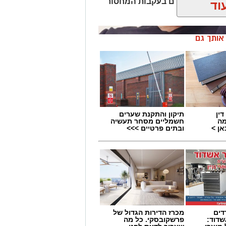
שישי) התרמת דם בעקבות המחסור
וד
ן אותך גם
ין
תיקון והתקנת שערים
מה
חשמליים מסחר תעשיה
ן >
ובתים פרטיים >>>
דים
מכרז הדירות הגדול של
דוד:
פרשקובסקי. כל מה