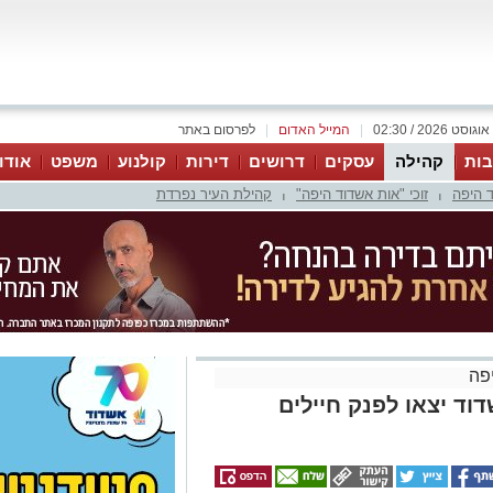
|
המייל האדום
|
לפרסום באתר
ות
קהילה
עסקים
דרושים
דירות
קולנוע
משפט
אודו
 היפה
זוכי "אות אשדוד היפה"
קהילת העיר נפרדת
|
|
פה
וד יצאו לפנק חיילים