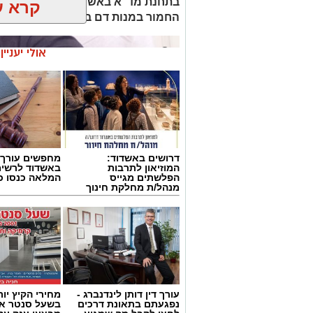
בתחנת מד"א באשדוד יקיימו היום (
קרא ע
החמור במנות דם בישראל
אולי יעניי
דרושים באשדוד:
מחפשים עורך ד
המוזיאון לתרבות
באשדוד לרשי
הפלשתים מגייס
המלאה כנסו כא
מנהל/ת מחלקת חינוך
עורך דין דותן לינדנברג -
מחירי הקיץ יור
נפגעתם בתאונת דרכים
בשעל סנטר אש
תרומת דם - צילום: ארכיון אשדוד נט