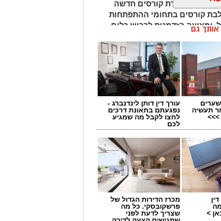
באשדוד, פותח את מחצית ב' של שנת 2026 עם סדרת קורסים חדשה
לבת קורסים בתחומי ההתפתחות
ל, ומציעה הזדמנות לרכוש כלים
ן אותך גם
ון שייפתח הוא קורס 12 צעדים, שיעסוק בהיכרות עם עולם
ההתמכרויות ועם עקרונות שיטת 12 הצעדים. הקורס ייפתח ב־9 בספטמבר 2026
שערים
עורך דין דותן לינדנברג -
ר תעשיה
נפגעתם בתאונת דרכים
>>>
לחצו לקבל מה שמגיע
קטובר 2026 ייפתח קורס NLP מאסטר, המיועד להעמקת הידע והכלים
לכם
עות הבוקר ויאפשר למשתתפים להמשיך
יום לאחר מכן, ב־7 באוקטובר 2026, ייצא לדרך קורס NLP פרקטישינר, שיתקיים
בשעות הערב. הקורס מתמקד בהקניית כלים יישומיים בתחום ה־NLP ובהכרת
ין
מכרז הדירות הגדול של
מה
פרשקובסקי. כל מה
ן >
שצריך לדעת לפני
שמגישים הצעה לדירה