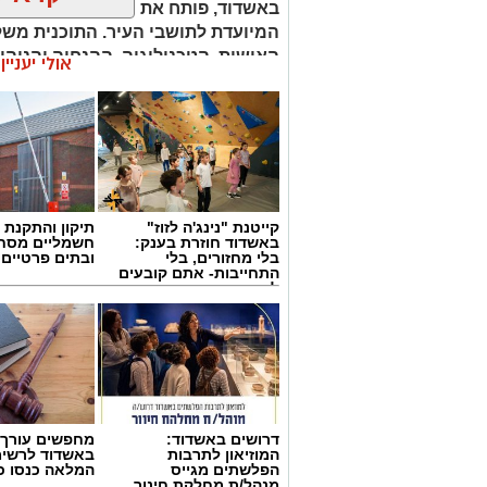
המיועדת לתושבי העיר. התוכנית מש
האישית, הטכנולוגיה, ההנחיה והניהו
אולי יעניי
מעשיים במגוון תחומים מבוקשים.
קורס 12 צעדים: הדרך להיכרות עם עולם ההתמכרויות
הקורס הראש
ויתקיים בשעות הבוקר.
קייטנת "נינג'ה לזוז"
תיקון והתקנת 
באשדוד חוזרת בענק:
חשמליים מסח
קורס NLP מאסטר: העמקת הידע והכלים
בלי מחזורים, בלי
ובתים פרטיים 
ב־6 באו
התחייבות- אתם קובעים
לכמה ואיזה ימים
בתחום ה־NLP. הקורס יתקיים בש
להירשם!
ולהרחיב את היכרותם עם התחום.
קורס NLP פרקטישינר: כלים ליישום מעשי
שיטות עבודה מעשיות.
דרושים באשדוד:
מחפשים עורך ד
המוזיאון לתרבות
באשדוד לרשי
הפלשתים מגייס
המלאה כנסו כא
מנהל/ת מחלקת חינוך