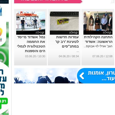
קהילה
קהילה
קהילה
התחנה הקהילתית
עמדות חדשות
נמל אשדוד מייסד
הראשונה: אשדוד
לטעינת 'רב קו'
את החממה
במתנ"סים
הטכנולוגית לנמלי
הגב' אורלי לוי-אבוקס...
הים והספנות
...
...
10:30 / 03.06.20
08:34 / 04.06.20
12:08 / 07.06.20