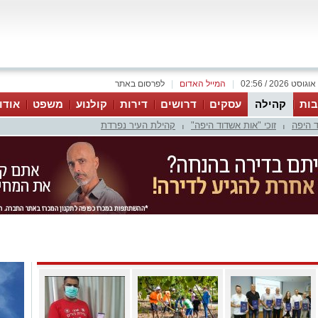
|
המייל האדום
|
לפרסום באתר
ות
קהילה
עסקים
דרושים
דירות
קולנוע
משפט
אודו
 היפה
זוכי "אות אשדוד היפה"
קהילת העיר נפרדת
|
|