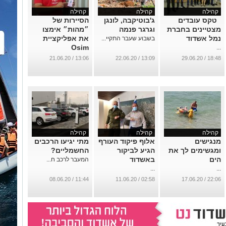
קהילה
קהילה
קהילה
טקס עובדים
ג'בוטיקבה, לונגן
הסיירות של
מצטיינים בחברת
וגרגר פנמה
״מהות״ אימצו
נמל אשדוד
את אפליקציית
בשבוע שעבר התקיי...
Osim
...
...
13:06 / 21.06.20
13:09 / 22.06.20
18:48 / 29.06.20
קהילה
קהילה
קהילה
מנגישים
אלוף פיקוד העורף
מתי יגיעו הרכבים
ומגשימים לך את
הגיע לביקור
החשמליים?
הים
באשדוד
המעבר לרכב ח...
...
...
11:44 / 08.06.20
02:58 / 11.06.20
22:06 / 17.06.20