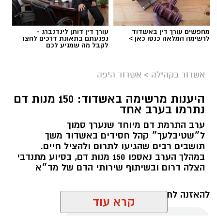
מחפשים עורך דין באשדוד
עורך דין דותן לינדנברג -
לרשימה המלאה כנסו כאן >
נפגעתם בתאונת דרכים לחצו
לקבל מה שמגיע לכם
אשדוד בקהילה
>
אשדוד היפה
היענות מרשימה באשדוד: 150 מנות דם
נתרמו בערב אחד
ערב התרמת דם מיוחד שנערך סמוך
ל״שטיבלעך״ קהל חסידים באשדוד משך
תושבים רבים שהגיעו לתרום ולהציל חיים.
במהלך הערב נאספו 150 מנות דם, בסיוע מתנדבי
מיה דיסטל זכרונה לברכה
הצלה דרום ובשיתוף שירותי הדם של מד״א
עצב גדול באשדוד עם היוודע דבר פטירתה של
מיה
להאזנה לתוכן:
קרא עוד
(ציפורה) דיסטל ז״ל
, לאחר מאבק במחלה קשה.