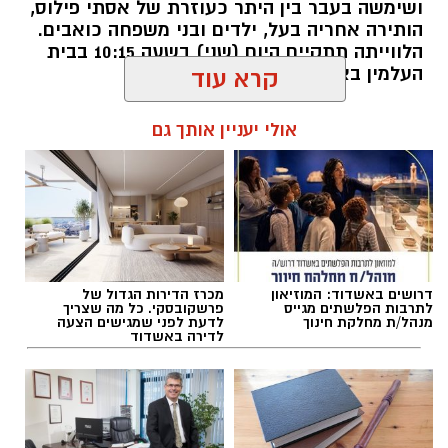
ושימשה בעבר בין היתר כעוזרת של אסתי פילוס,
הותירה אחריה בעל, ילדים ובני משפחה כואבים.
הלווייתה תתקיים היום (שני) בשעה 10:15 בבית
העלמין באשדוד
קרא עוד
להאזנה לתוכן:
אולי יעניין אותך גם
עופר אשטוקר / 09:17 10.08.26
דרושים באשדוד: המוזיאון
מכרז הדירות הגדול של
לתרבות הפלשתים מגייס
פרשקובסקי. כל מה שצריך
מנהל/ת מחלקת חינוך
לדעת לפני שמגישים הצעה
לדירה באשדוד
תגים:
מיה דיסטל זכרונה לברכה