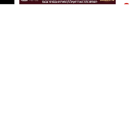
ראש העיר אשדוד, ד”ר יחיאל לסרי: “אשדוד
מובילה את פרויקט הקיץ העירוני הגדול והנגיש
בישראל. אלפי משפחות יוכלו ליהנות מקיץ עשיר
ואיכותי במחיר של 10 ש”ח בלבד.
דווקא בתקופה שבה יוקר המחיה מקשה על
משפחות רבות, אנחנו ממשיכים לפעול כדי שכל
ילד וכל משפחה באשדוד יוכלו לצאת, ליהנות
ולבלות.”
בחודשי הקיץ יוקר המחיה מורגש כמעט בכל בית
בישראל. ההוצאות גדלות ומשפחות רבות נאלצות
לצמצם בילויים ופעילויות.
באשדוד בחרו גם השנה להרחיב את המענה: לצד
מאות אירועי “קיץ ישראלי באשדוד” ללא תשלום,
יוצא כעת לדרך גם “קיץ ישראלי ב-10 ש”ח”, עם 53