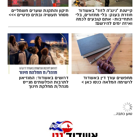
מודעת האבל
קייטנת "נינג'ה לזוז" באשדוד
תיקון והתקנת שערים חשמליים
תגים:
קיץ באשדוד
,
קיץ ישראלי
,
קיעץ 10
חוזרת בענק: בלי מחזורים, בלי
מסחר תעשיה ובתים פרטיים >>>
התחייבות- אתם קובעים לכמה
ואיזה ימים להירשם!
רוצה לעקוב אחרי הערוץ של הקבוצה "אשדוד נט"
ב-WhatsApp לחצו כאן
להורדת אפליקציה של אשדוד נט לחצו כאן
עקבו בפייסבוק
מחפשים עורך דין באשדוד
דרושים באשדוד: המוזיאון
לרשימה המלאה כנסו כאן >
לתרבות הפלשתים מגייס
מתנדבי הצלה דרום מסניף אשדוד–גן יבנה קיבלו
מנהל/ת מחלקת חינוך
עקבו באינסטגרם
את פני התורמים והתורמות, סייעו במילוי הטפסים
והכווינו אותם אל עמדות וניידות ההתרמה.
טוען כתבה...
ההתרמה התקיימה בהפרדה מלאה, כאשר מד”א
צילום: עיריית אשדוד
הציב במקום מספר רכבי התרמה שיועדו לגברים