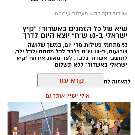
הלווייתה תתקיים
היום (שני, 10.8) בשעה 10:15
אשדוד בקהילה
>
פעילות עירונית
בבית העלמין באשדוד
.
שיא של כל הזמנים באשדוד: “קיץ
ישראלי ב-10 ש”ח” יוצא היום לדרך
צילום: הצלה דרום
המשפחה תשב שבעה בביתה ברחוב שוהם 16,
קומה 12, באשדוד.
53 מתחמי פעילות מדי יום, במשך שלושה
150 מנות דם נתרמו בערב התרמה מיוחד שנערך
שבועות, ב-10 ש”ח בלבד לכל מתחם ולכל ילד,
יהי זכרה ברוך.
ביום חמישי האחרון באשדוד, ביוזמת סניף
לתושבי אשדוד בלבד. לצד מאות אירועי “קיץ
ישראלי באשדוד” ללא תשלום
אשדוד–גן יבנה של הצלה דרום ובשיתוף שירותי
הדם של מגן דוד אדום.
להאזנה לתוכן:
במהלך הערב הפך האזור הסמוך ל”שטיבלעך” קהל
קרא עוד
חסידים למתחם התרמת דם גדול. במקום הוצבו
ניידות התרמה של מד”א, כאשר תושבים רבים
אולי יעניין אותך גם
הגיעו לאורך שעות הערב, המתינו בתור ותרמו דם
שחר כחלון / 14:50 09.08.26
במטרה לסייע למלאי הדם ולהצלת חיים.