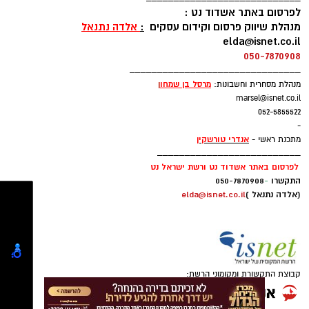
הזו שייכת להנהלת סניף אשדוד–גן יבנה בהצלה
news@isnet.co.il
דרום, אשר יחד עם המתנדבים היקרים ארגנו את
____________________________
ההתרמה ותפעלו אותה במשך כל הערב”.
לפרסום באתר אשדוד נט :
מנהלת שיווק פרסום וקידום עסקים
:
אלדה נתנאל
elda@isnet.co.il
050-7870908
_______________________________
רוצה לעקוב אחרי הערוץ של הקבוצה "אשדוד נט"
מרסל בן שמחו
ן
מנהלת מסחרית וחשבונות:
ב-WhatsApp לחצו כאן
marsel@isnet.co.il
052-5855522
-
להורדת אפליקציה של אשדוד נט לחצו כאן
אנדרי טורשקין
מתכנת ראשי -
בתוך 24 מרגע הפתיחה שעות בלבד נרכשו כ-22
__________________________
אלף כרטיסים, נתון שבשנה שעברה נדרשו תשעה
לפרסום באתר אשדוד נט ורשת ישראל נט
עקבו בפייסבוק
התקשרו
-
050-7870908
ימים כדי להגיע אליו.
(אלדה נתנאל )
elda@isnet.co.il
עקבו באינסטגרם
כ-98% מהרכישות בוצעו באמצעות האתר, במערכת
שהוקמה והופעלה על ידי עובדי ועובדות החברה
העירונית לתרבות ופנאי באשדוד.
קבוצת התקשורת ומקומוני הרשת: