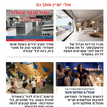
דיסטל עבדה בעבר בעיריית אשדוד ובין היתר
אולי יעניין אותך גם
שימשה כעוזרת של אסתי פילוס. מכריה מספרים
עופר אשטוקר / 19:38 09.08.26
על אישה מיוחדת, מסורה ומלאת נתינה, רעיה ואם,
שהותירה חותם בקרב האנשים שעבדו לצדה והכירו
אותה לאורך השנים.
מכרז הדירות הגדול של
מחירי הקיץ יורדים בשעל סנטר
פרשקובסקי. כל מה שצריך
אשדוד: מבצעי ענק על מוצרי
תגים:
התרמת דם באשדוד
לדעת לפני שמגישים הצעה
בית, גינה וכלי עבודה
לדירה באשדוד
דרושים באשדוד: המוזיאון
קייטנת "נינג'ה לזוז" באשדוד
לתרבות הפלשתים מגייס
חוזרת בענק: בלי מחזורים, בלי
מנהל/ת מחלקת חינוך
התחייבות- אתם קובעים לכמה
ואיזה ימים להירשם!