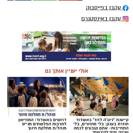
עקבו בפייסבוק
עקבו באינסטגרם
אולי יעניין אותך גם
קייטנת "נינג'ה לזוז" באשדוד
דרושים באשדוד: המוזיאון
חוזרת בענק: בלי מחזורים, בלי
לתרבות הפלשתים מגייס
התחייבות- אתם קובעים לכמה
מנהל/ת מחלקת חינוך
ואיזה ימים להירשם!