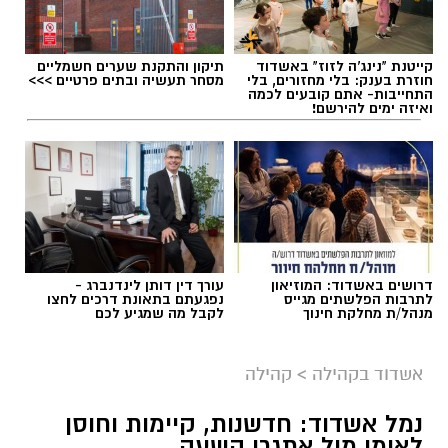
קייטנת "נינג'ה לזוז" באשדוד
תיקון והתקנת שערים חשמליים
חוזרת בענק: בלי מחזורים, בלי
מסחר תעשיה ובתים פרטיים >>>
התחייבות- אתם קובעים לכמה
ואיזה ימים להירשם!
דרושים באשדוד: המוזיאון
עורך דין דותן לינדנברג -
לתרבות הפלשתים מגייס
נפגעתם בתאונת דרכים לחצו
מנהל/ת מחלקת חינוך
לקבל מה שמגיע לכם
אשדוד בקהילה
>
קהילה
נמל אשדוד: חדשנות, קיימות וחוסן
לאומי מול אתגרי השעה