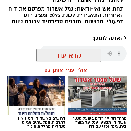
תחת אש ואי-ודאות: נמל אשדוד מפרסם את דוח
האחריות התאגידית לשנת 2025 ומציג חוסן
תפעולי, חדשנות ותוכנית סביבתית ארוכת טווח
להאזנה לתוכן:
קרא עוד
שחר כחלון / 17:21 06.08.26
אולי יעניין אותך גם
תגים:
אשדוד
,
נמל אשדוד
מחירי הקיץ יורדים בשעל סנטר
דרושים באשדוד: המוזיאון
אשדוד: מבצעי ענק על מוצרי
לתרבות הפלשתים מגייס
בית, גינה וכלי עבודה
מנהל/ת מחלקת חינוך