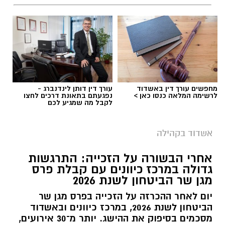
מחפשים עורך דין באשדוד
עורך דין דותן לינדנברג -
לרשימה המלאה כנסו כאן >
נפגעתם בתאונת דרכים לחצו
לקבל מה שמגיע לכם
אשדוד בקהילה
צילום: מור שקיפי
אחרי הבשורה על הזכייה: התרגשות
גדולה במרכז כיוונים עם קבלת פרס
חברת נמל אשדוד מפרסמת את דוח האחריות
מגן שר הביטחון לשנת 2026
התאגידית לשנת 2025, המציג את פעילות החברה
בשנה שהתאפיינה באתגרים ביטחוניים, תפעוליים
יום לאחר ההכרזה על הזכייה בפרס מגן שר
הביטחון לשנת 2026, במרכז כיוונים ובאשדוד
וכלכליים מתמשכים.
מסכמים בסיפוק את ההישג. יותר מ־30 אירועים,