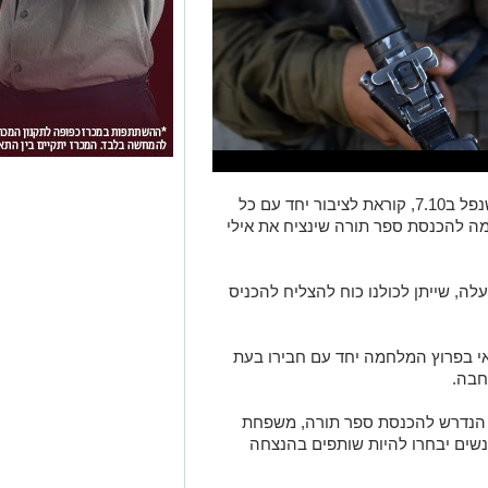
משפחתו של אילי גמזו ז"ל, לוחם צנחנים שנפל ב7.10, קוראת לציבור יחד עם כל
ה להכנסת ספר תורה שינציח את אילי
לה, שייתן לכולנו כוח להצליח להכניס
רואי בפרוץ המלחמה יחד עם חבירו בעת
חבה.
יס למעלה מ80% מהסכום הנדרש להכנסת ספר תורה, משפחת
נשים יבחרו להיות שותפים בהנצחה