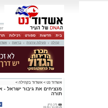
07 אוגוסט 2026 / 00:58
בית
חדשות
ספורט
רכילות
תרב
קהילה
פעילות עירונית
בריאות
אשדוד
|
|
|
אשדוד נט
>
אשדוד בקהילה
>
מנציחים את גיבור ישראל - א
תורה
נדב ברק
11.03.25 / 15:31