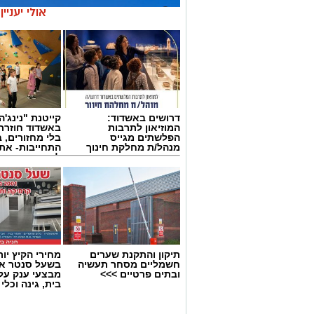
אולי יעניי
דרושים באשדוד:
קייטנת "נינג'ה 
המוזיאון לתרבות
באשדוד חוזרת
הפלשתים מגייס
בלי מחזורים, ב
מנהל/ת מחלקת חינוך
התחייבות- את
לכמה ואיזה ימ
להירשם!
תיקון והתקנת שערים
מחירי הקיץ יור
חשמליים מסחר תעשיה
בשעל סנטר אש
צילום: מור שקיפי
ובתים פרטיים >>>
מבצעי ענק על 
בית, גינה וכלי
פעילות החברה בשנה שהתאפיינה באתגרים 