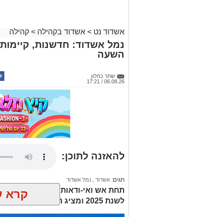
אשדוד נט
>
אשדוד בקהילה
>
קהילה
נמל אשדוד: חדשנות, קיימות 
השעה
שחר כחלון
06.08.26 / 17:21
להאזנה לתוכן:
תגים:
אשדוד
,
נמל אשדוד
תחת אש ואי-ודאות: נמל אשדוד מפר
קרא ע
לשנת 2025 ומציג חוסן תפעולי, חדשנות ותוכנית סביבתית ארוכת טווח