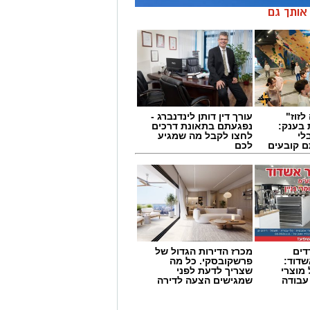
ן אותך גם
לזוז"
עורך דין דותן לינדנברג -
 בענק:
נפגעתם בתאונת דרכים
לי
לחצו לקבל מה שמגיע
ם קובעים
לכם
ים
דים
מכרז הדירות הגדול של
דוד:
פרשקובסקי. כל מה
מוצרי
שצריך לדעת לפני
 עבודה
שמגישים הצעה לדירה
באשדוד
חברת נמל אשדוד מפרסמת את דוח האחריות התאגידית לשנת 2025, המציג את
ביטחוניים, תפעוליים וכלכליים