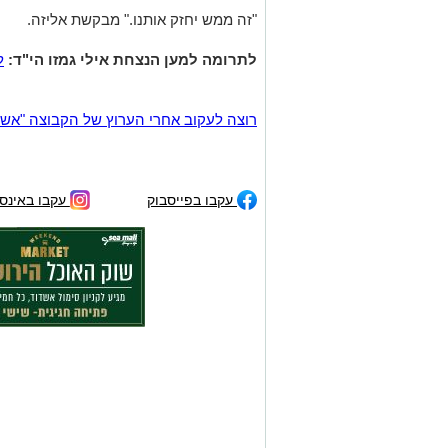
"זה ממש יחזק אותנו." מבקשת אליזה.
לתרומה למען הנצחת אילי גמזו הי"ד:
ל
רוצה לעקוב אחרי הערוץ של הקבוצה "אשדוד נט" ב-tsApp
עקבו בפייסבוק
עקבו באינס