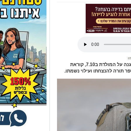
זו
משפחתו של אילי גמזו ז"ל, שנפל בהגנה על המולדת ב7.10, קוראת
פר תורה להנצחתו ועילוי נשמתו.