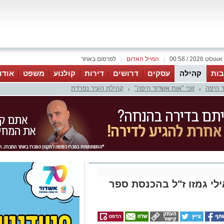
|
המייל האדום
|
לפרסום באתר
ות
קהילה
עסקים
דרושים
דירות
קולנוע
משפט
אודו
 היפה
זוכי "אות אשדוד היפה"
קהילת העיר נפרדת
|
|
ילי גמזו ז"ל בהכנסת ספר