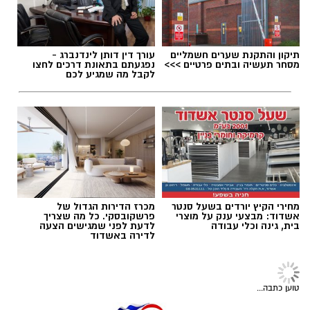
העירונית לביטחון וחוסן קהילתי באשדוד, הפועל
במבצע גדול מהרגיל בו ייקחו חלק רבים מאוד.
להרחבת הידע, פיתוח מיומנויות וחיזוק החוסן
האישי והקהילתי של תושבי העיר.
תגים:
אשדוד
,
נמל אשדוד
תיקון והתקנת שערים חשמליים
עורך דין דותן לינדנברג -
מסחר תעשיה ובתים פרטיים >>>
נפגעתם בתאונת דרכים לחצו
לקבל מה שמגיע לכם
מחירי הקיץ יורדים בשעל סנטר
מכרז הדירות הגדול של
אשדוד: מבצעי ענק על מוצרי
פרשקובסקי. כל מה שצריך
בית, גינה וכלי עבודה
לדעת לפני שמגישים הצעה
בכדי להימנע מהתקהלות ולמען הסדר, יש לקבוע
לדירה באשדוד
תור לתרומה בקישור הבא