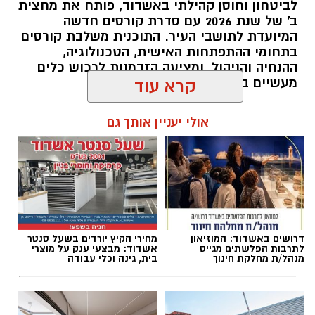
לביטחון וחוסן קהילתי באשדוד, פותח את מחצית
ב' של שנת 2026 עם סדרת קורסים חדשה
המיועדת לתושבי העיר. התוכנית משלבת קורסים
בתחומי ההתפתחות האישית, הטכנולוגיה,
ההנחיה והניהול, ומציעה הזדמנות לרכוש כלים
מעשיים במגוון תחומים מבוקשים.
קרא עוד
להאזנה לתוכן:
אולי יעניין אותך גם
אלדה נתנאל / 10:02 07.08.26
דרושים באשדוד: המוזיאון
מחירי הקיץ יורדים בשעל סנטר
לתרבות הפלשתים מגייס
אשדוד: מבצעי ענק על מוצרי
מנהל/ת מחלקת חינוך
בית, גינה וכלי עבודה
תגים:
קורסים חדשים לתושבי אשדוד