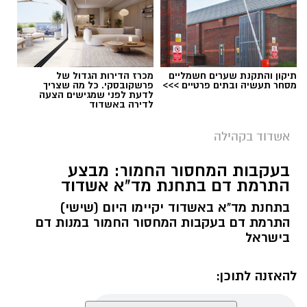
קורס 12 צעדים: הדרך להיכרות עם עולם
ההתמכרויות
הקורס הראשון שייפתח הוא קורס 12 צעדים,
תיקון והתקנת שערים חשמליים
מכרז הדירות הגדול של
שיעסוק בהיכרות עם עולם ההתמכרויות ועם
מסחר תעשיה ובתים פרטיים >>>
פרשקובסקי. כל מה שצריך
לדעת לפני שמגישים הצעה
עקרונות שיטת 12 הצעדים. הקורס ייפתח ב־9
לדירה באשדוד
בספטמבר 2026 ויתקיים בשעות הבוקר.
אשדוד בקהילה
קורס NLP מאסטר: העמקת הידע והכלים
ב־6 באוקטובר 2026 ייפתח קורס NLP מאסטר,
בעקבות המחסור החמור: מבצע
התרמת דם בתחנת מד"א אשדוד
המיועד להעמקת הידע והכלים בתחום ה־NLP.
הקורס יתקיים בשעות הבוקר ויאפשר למשתתפים
בתחנת מד"א באשדוד יקיימו היום (שישי)
להמשיך ולהרחיב את היכרותם עם התחום.
התרמת דם בעקבות המחסור החמור במנות דם
בישראל
להאזנה לתוכן: