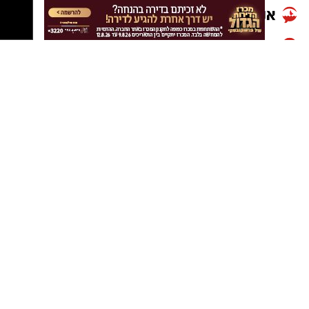
וכלכליים.
קבוצת התקשורת ומקומוני הרשת:
לאורך השנה המשיך נמל אשדוד למלא את תפקידו
כתשתית לאומית חיונית וכשער ימי מרכזי לכלכלת
ישראל.
גם על רקע אי ודאות ביטחונית, עומסים תפעוליים
ואתגרי כוח אדם, שמר הנמל על רציפות תפקודית
ופעל להבטחת המשך זרימת הסחורות לישראל
וממנה, תוך שמירה על בטיחות העובדים, ביטחון
הפעילות ואיכות השירות ללקוחות.
דוח 2025 מציג את המשך חיזוקם של שלושה עוגנים
מרכזיים בפעילות החברה: חוסן תפעולי וביטחוני,
חדשנות כגישה ארגונית ואחריות תאגידית רחבה.
לצד אלה, שם הדוח דגש על קידום תוכנית ארוכת