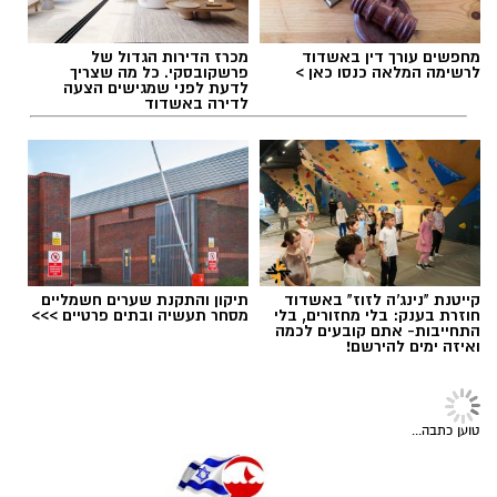
להרחבת הידע, פיתוח מיומנויות וחיזוק החוסן
האישי והקהילתי של תושבי העיר.
תגים:
אשדוד
,
נמל אשדוד
מחפשים עורך דין באשדוד
מכרז הדירות הגדול של
לרשימה המלאה כנסו כאן >
פרשקובסקי. כל מה שצריך
לדעת לפני שמגישים הצעה
לדירה באשדוד
בכדי להימנע מהתקהלות ולמען הסדר, יש לקבוע
קייטנת "נינג'ה לזוז" באשדוד
תיקון והתקנת שערים חשמליים
תור לתרומה בקישור הבא
חוזרת בענק: בלי מחזורים, בלי
מסחר תעשיה ובתים פרטיים >>>
התחייבות- אתם קובעים לכמה
ואיזה ימים להירשם!
אנשים בעלי דם מסוג O מהווים 35% מכלל תורמי
אשדוד בקהילה
הדם בישראל, ונחשבים לתורמי הדם
צילום: מור שקיפי