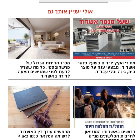
מנהל האתר / 08:56 07.08.26
אולי יעניין אותך גם
קורס NLP פרקטישינר: כלים ליישום מעשי
תגים:
מד"א אשדוד
יום לאחר מכן, ב־7 באוקטובר 2026, ייצא לדרך
מחירי הקיץ יורדים בשעל סנטר
מכרז הדירות הגדול של
קורס NLP פרקטישינר, שיתקיים בשעות הערב.
אשדוד: מבצעי ענק על מוצרי
פרשקובסקי. כל מה שצריך
בית, גינה וכלי עבודה
לדעת לפני שמגישים הצעה
הקורס מתמקד בהקניית כלים יישומיים בתחום
לדירה באשדוד
ה־NLP ובהכרת שיטות עבודה מעשיות.
בינה מלאכותית: להכיר את הכלים של המחר
הטכנולוגיה תופסת מקום מרכזי גם בתוכנית
ההדרכה, עם קורס בינה מלאכותית, שייפתח ב־22
דרושים באשדוד: המוזיאון
מחפשים עורך דין באשדוד
באוקטובר 2026 ויתקיים בשעות הבוקר. הקורס
לתרבות הפלשתים מגייס
לרשימה המלאה כנסו כאן >