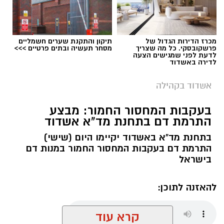
קורס 12 צעדים: הדרך להיכרות עם עולם
ההתמכרויות
הקורס הראשון שייפתח הוא קורס 12 צעדים,
מכרז הדירות הגדול של
תיקון והתקנת שערים חשמליים
שיעסוק בהיכרות עם עולם ההתמכרויות ועם
פרשקובסקי. כל מה שצריך
מסחר תעשיה ובתים פרטיים >>>
לדעת לפני שמגישים הצעה
עקרונות שיטת 12 הצעדים. הקורס ייפתח ב־9
לדירה באשדוד
בספטמבר 2026 ויתקיים בשעות הבוקר.
אשדוד בקהילה
קורס NLP מאסטר: העמקת הידע והכלים
ב־6 באוקטובר 2026 ייפתח קורס NLP מאסטר,
בעקבות המחסור החמור: מבצע
התרמת דם בתחנת מד"א אשדוד
המיועד להעמקת הידע והכלים בתחום ה־NLP.
הקורס יתקיים בשעות הבוקר ויאפשר למשתתפים
בתחנת מד"א באשדוד יקיימו היום (שישי)
להמשיך ולהרחיב את היכרותם עם התחום.
התרמת דם בעקבות המחסור החמור במנות דם
בישראל
להאזנה לתוכן:
קרא עוד