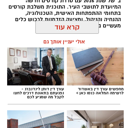
ב' של שנת 2026 עם סדרת קורסים חדשה
המיועדת לתושבי העיר. התוכנית משלבת קורסים
בתחומי ההתפתחות האישית, הטכנולוגיה,
ההנחיה והניהול, ומציעה הזדמנות לרכוש כלים
מעשיים במגוון תחומים מבוקשים.
קרא עוד
להאזנה לתוכן:
אולי יעניין אותך גם
אלדה נתנאל / 10:02 07.08.26
מחפשים עורך דין באשדוד
עורך דין דותן לינדנברג -
לרשימה המלאה כנסו כאן >
נפגעתם בתאונת דרכים לחצו
לקבל מה שמגיע לכם
תגים:
קורסים חדשים לתושבי אשדוד