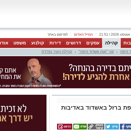
|
המייל האדום
|
לפרסום באתר
ות
קהילה
עסקים
דרושים
דירות
קולנוע
משפט
אודו
 היפה
זוכי "אות אשדוד היפה"
קהילת העיר נפרדת
|
|
יפת ברזל באשדוד באדיבות