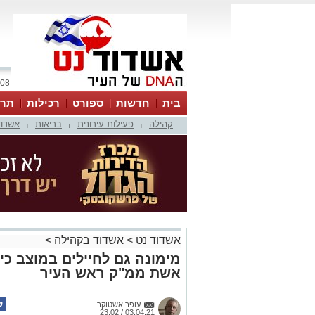
08 אוגוסט 2026 / 21:51
בית
חדשות
ספורט
רכילות
תרב
קהילה
פעילות עירונית
בריאות
אשדוד
|
|
|
אשדוד נט
>
אשדוד בקהילה
>
מימונה גם לחיילים במוצב כ
אשת ממ"ק ראש העיר
עופר אשטוקר
03.04.21 / 23:02