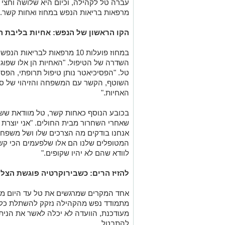
עברה טל לקהילה, וכיום היא שלושה וחצי
מרפאות בריאות הנפש במחוז ואחות קשר
.
הקו הראשון של הנפש: אחיות בליבת ה
במחוז פועלות 10 מרפאות לבריא
השדרה של הטיפול. "האחיות הן אלו שפוג
טל. "הפסיכיאטר נותן טיפול תרופתי, הפסי
השוטף, הקשר עם המשפחה והזיהוי של סימ
האחיות
."
בכובע הנוסף כאחות קשר, טל מוודאת ששו
שאחרי השחרור מבית החולים. "אני יוצרת 
אנחנו בודקים מה הצרכים שלו ושל משפחתו
המטופלים שלנו הם אלו שלפעמים הכי קשה
לוודא שהם לא יהיו שקופים
."
להזיז הרים: כשבירוקרטיה פוגשת הצלת
אחד המקרים שמרגשים את טל עד היום מ
מתמודד נפש מהקהילה נזקק להשתלת כלי
מעודכנת, הוועדה לא יכלה לאשר את הנית
להתבטל
.