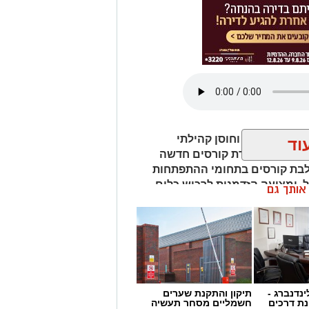
ית לביטחון וחוסן קהילתי
וד
באשדוד, פותח את מחצית ב' של שנת 2026 עם סדרת קורסים חדשה
לבת קורסים בתחומי ההתפתחות
ל, ומציעה הזדמנות לרכוש כלים
ן אותך גם
ון שייפתח הוא קורס 12 צעדים, שיעסוק בהיכרות עם עולם
ההתמכרויות ועם עקרונות שיטת 12 הצעדים. הקורס ייפתח ב־9 בספטמבר 2026
ינדנברג -
תיקון והתקנת שערים
ת דרכים
חשמליים מסחר תעשיה