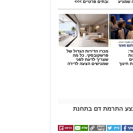
 שמגיע
ובתים פרטיים >>>
קטובר 2026 ייפתח קורס NLP מאסטר, המיועד להעמקת הידע והכלים
עות הבוקר ויאפשר למשתתפים להמשיך
יום לאחר מכן, ב־7 באוקטובר 2026, ייצא לדרך קורס NLP פרקטישינר, שיתקיים
בשעות הערב. הקורס מתמקד בהקניית כלים יישומיים בתחום ה־NLP ובהכרת
ד:
מכרז הדירות הגדול של
ות
פרשקובסקי. כל מה
ס
שצריך לדעת לפני
 חינוך
שמגישים הצעה לדירה
חר
באשדוד
ת ההדרכה, עם קורס בינה מלאכותית,
ובר 2026 ויתקיים בשעות הבוקר. הקורס נועד להעניק היכרות
מעשיים שלו.
ות ניהול רכות, בהנחיית המנהל כמאמן.
־5 בנובמבר 2026 ויתקיים בשעות הבוקר. במסגרת הקורס ייחשפו
צע התרמת דם בתחנת
במטרה לחזק מיומנויות ניהול והובלת