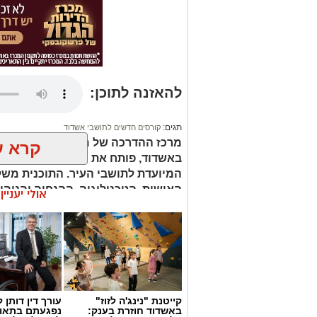
להאזנה לתוכן:
תגים:
קורסים חדשים לתושבי אשדוד
מרכז ההדרכה של מהות, הרשות העירונ
קרא ע
המיועדת לתושבי העיר. התוכנית מש
האישית, הטכנולוגיה, ההנחיה והניהו
אולי יעניי
מעשיים במגוון תחומים מבוקשים.
קורס 12 צעדים: הדרך להיכרות עם עולם ההתמכרויות
הקורס הראש
ויתקיים בשעות הבוקר.
קייטנת "נינג'ה לזוז"
עורך דין דותן ל
באשדוד חוזרת בענק:
נפגעתם בתאונ
קורס NLP מאסטר: העמקת הידע והכלים