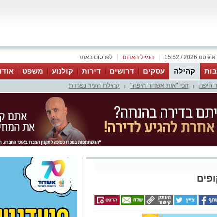
|
המייל האדום
|
לפרסום באתר
ות
קהילה
עסקים
דרושים
דירות
קולנוע
משפט
אודו
 היפה
זוכי "אות אשדוד היפה"
קהילת העיר נפרדת
|
|
פים