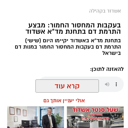
בספטמבר 2026 ויתקיים בשעות הבוקר.
אשדוד בקהילה
קורס NLP מאסטר: העמקת הידע והכלים
ב־6 באוקטובר 2026 ייפתח קורס NLP מאסטר,
בעקבות המחסור החמור: מבצע
התרמת דם בתחנת מד"א אשדוד
המיועד להעמקת הידע והכלים בתחום ה־NLP.
הקורס יתקיים בשעות הבוקר ויאפשר למשתתפים
בתחנת מד"א באשדוד יקיימו היום (שישי)
להמשיך ולהרחיב את היכרותם עם התחום.
התרמת דם בעקבות המחסור החמור במנות דם
בישראל
להאזנה לתוכן:
קרא עוד
מנהל האתר / 08:56 07.08.26
אולי יעניין אותך גם