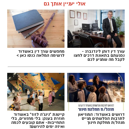
להאזנה לתוכן:
אולי יעניין אותך גם
אלדה נתנאל / 10:02 07.08.26
עורך דין דותן לינדנברג -
מחפשים עורך דין באשדוד
נפגעתם בתאונת דרכים לחצו
לרשימה המלאה כנסו כאן >
לקבל מה שמגיע לכם
תגים:
קורסים חדשים לתושבי אשדוד
קורס 12 צעדים: הדרך להיכרות עם עולם
ההתמכרויות
הקורס הראשון שייפתח הוא קורס 12 צעדים,
דרושים באשדוד: המוזיאון
קייטנת "נינג'ה לזוז" באשדוד
שיעסוק בהיכרות עם עולם ההתמכרויות ועם
לתרבות הפלשתים מגייס
חוזרת בענק: בלי מחזורים, בלי
מנהל/ת מחלקת חינוך
התחייבות- אתם קובעים לכמה
עקרונות שיטת 12 הצעדים. הקורס ייפתח ב־9
ואיזה ימים להירשם!