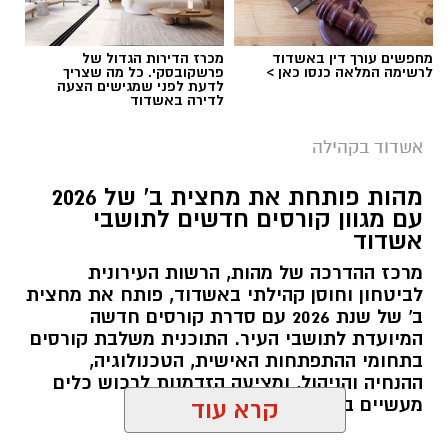
מחפשים עורך דין באשדוד
מכרז הדירות הגדול של
לרשימה המלאה כנסו כאן >
פרשקובסקי. כל מה שצריך
לדעת לפני שמגישים הצעה
לדירה באשדוד
אשדוד בקהילה
מהות פותחת את מחצית ב' של 2026
עם מגוון קורסים חדשים לתושבי
אשדוד
מרכז ההדרכה של מהות, הרשות העירונית
לביטחון וחוסן קהילתי באשדוד, פותח את מחצית
ב' של שנת 2026 עם סדרת קורסים חדשה
המיועדת לתושבי העיר. התוכנית משלבת קורסים
בתחומי ההתפתחות האישית, הטכנולוגיה,
ההנחיה והניהול, ומציעה הזדמנות לרכוש כלים
מעשיים במגוון תחומים מבוקשים.
קרא עוד