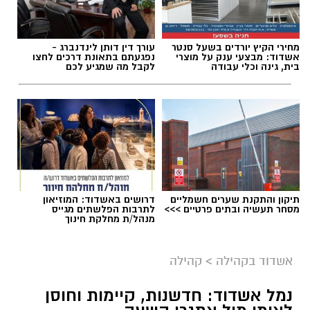
תגים:
מד"א אשדוד
מחירי הקיץ יורדים בשעל סנטר
עורך דין דותן לינדנברג -
קורס NLP פרקטישינר: כלים ליישום מעשי
אשדוד: מבצעי ענק על מוצרי
נפגעתם בתאונת דרכים לחצו
בית, גינה וכלי עבודה
לקבל מה שמגיע לכם
יום לאחר מכן, ב־7 באוקטובר 2026, ייצא לדרך
קורס NLP פרקטישינר, שיתקיים בשעות הערב.
הקורס מתמקד בהקניית כלים יישומיים בתחום
ה־NLP ובהכרת שיטות עבודה מעשיות.
בינה מלאכותית: להכיר את הכלים של המחר
הטכנולוגיה תופסת מקום מרכזי גם בתוכנית
תיקון והתקנת שערים חשמליים
דרושים באשדוד: המוזיאון
מסחר תעשיה ובתים פרטיים >>>
לתרבות הפלשתים מגייס
ההדרכה, עם קורס בינה מלאכותית, שייפתח ב־22
מנהל/ת מחלקת חינוך
באוקטובר 2026 ויתקיים בשעות הבוקר. הקורס
נועד להעניק היכרות עם עולם הבינה המלאכותית
אשדוד בקהילה
>
קהילה
והשימושים המעשיים שלו.
תרומת דם - צילום: ארכיון אשדוד נט
נמל אשדוד: חדשנות, קיימות וחוסן
מיומנויות ניהול רכות: כלים למנהלים/פנימי