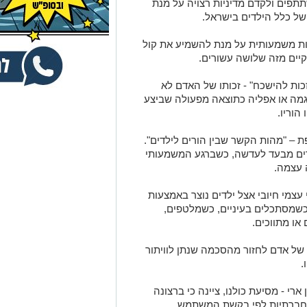
תפים ולקדם מדיניות רצויה על מנת
של כלל הילדים בישראל
.
ת משמעותית על מנת להשמיע את קול
יים מזה שלושה עשורים.
זכות להישכח" - זכותו של האדם לא
יגמה או אפליה כתוצאה מפעולה שביצע
הוריו.
ת – "מהות הקשר שבין הורים לילדים".
דים מבעד לעדשה, כשברגע המשמעותי
 עצמה.
י עצמי חיובי אצל ילדים נוצר באמצעות
כשמסתכלים בעיניים, כשמלטפים,
או מתווכים.
 של אדם לחזור מהסכמה שנתן לוויתור
.
רי - מסיעת כולנו, ציינה כי ברצונה
 חברתיות לפי בקשת המשתמש.