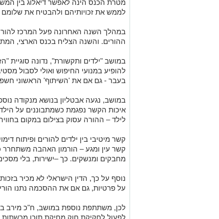
מטרת הכנס הינה לאפשר דיאלוג בין המשת
לממש את זכויותיהם ולהבטיח את שלומם 
במהלך השנה האחרונה פעל המרכז להורו
ההורים. והשנה הצליח בכנס הארצי, המתק
במושב "ילדים ותקשורת", נדונה סוגיית "ה
להופיע במנועי החיפוש ואולי לסבול מסט
בעבר - גם אם את 'השיתוף' הראשוני חשפו 
במושב, נגעה אבטליון בנושא מנקודה נוספ
איכות הקשר נפגמת כשמתבוננים על היל
לילד – ההורה עסוק בצילום במקום בחוויה
קשר מיטיבי בין ילדים להורים ופיתוח דימו
קשר עין ומגע – הורמון האהבה משתחרר 
מחבקים ומנשקים. כך –ישירות, בלי מסכים 
נוסף על כך, הדין הישראלי לא מכיר בזכות
על פרטיות, גם אם את ההסכמה נתנו הוריו
לכן, משתתפת נוספת במושב, ח"כ מירב בן א
לפעול לחקיקת חוק מחיקת תוכן מרשתות