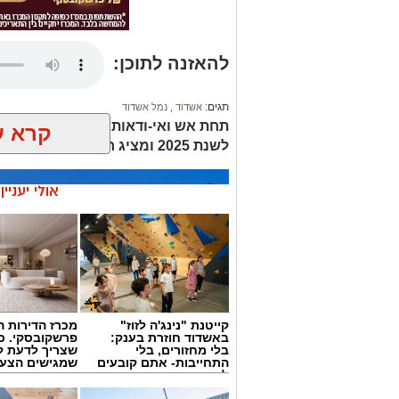
להאזנה לתוכן:
תגים:
אשדוד
,
נמל אשדוד
תחת אש ואי-ודאות: נמל אשדוד מפר
קרא ע
לשנת 2025 ומציג חוסן תפעולי, חדשנות ותוכנית סביבתית ארוכת טווח
אולי יעניי
קייטנת "נינג'ה לזוז"
מכרז הדירות ה
באשדוד חוזרת בענק:
פרשקובסקי. כ
בלי מחזורים, בלי
שצריך לדעת ל
התחייבות- אתם קובעים
שמגישים הצעה
לכמה ואיזה ימים
באשדוד
להירשם!