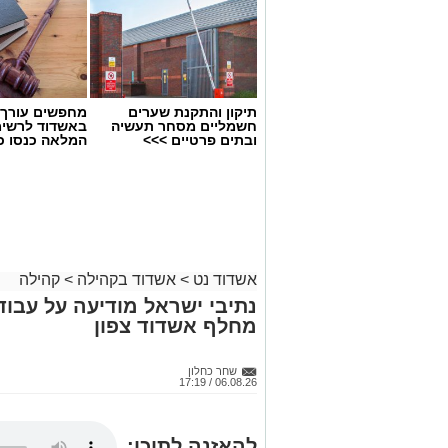
תיקון והתקנת שערים
מחפשים עורך ד
חשמליים מסחר תעשיה
באשדוד לרשי
צילום: מור שקיפי
ובתים פרטיים >>>
המלאה כנסו כא
פעילות החברה בשנה שהתאפיינה באתגרים 
מתמשכים.
הדוח מתמקד בשמירה על רציפות תפקודית 
חיזוק החוסן התפעולי והביטחוני, קידום חד
אשדוד נט
>
אשדוד בקהילה
>
קהילה
והרחבת פעילות קשרי הקהילה.
מחלף אשדוד צפון
הכוללת מהלכים בתחומי חשמול ציוד תפעול
אנרגטית, צמצום תנועת משאיות וקידום א
שחר כחלון
06.08.26 / 17:19
דוח האחרי
הדרגתי ממציאות של חירום מתמשך להתיי