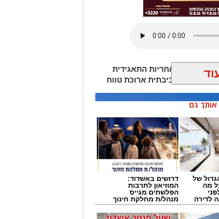
סם את דוח האחריות התאגידית
וד
ן אותך גם
גדול של
דרושים באשדוד:
ל מה
המוזיאון לתרבות
פני
הפלשתים מגייס
 לדירה
מנהל/ת מחלקת חינוך