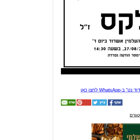
Wha לחצו כאן
טגרם
אולי
יעניין
אותך