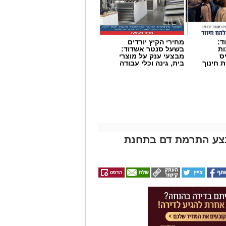
יום לאחר מכן, ב־7 באוקטובר 2026, ייצא לדרך קורס NLP פרקטישינר, שיתקיים
בשעות הערב. הקורס מתמקד בהקניית כלים יישומיים בתחום ה־NLP ובהכרת
ד:
מחירי הקיץ יורדים
ות
בשעל סנטר אשדוד:
ס
מבצעי ענק על מוצרי
 חינוך
בית, גינה וכלי עבודה
חר
ת ההדרכה, עם קורס בינה מלאכותית,
ובר 2026 ויתקיים בשעות הבוקר. הקורס נועד להעניק היכרות
מעשיים שלו.
ות ניהול רכות, בהנחיית המנהל כמאמן.
־5 בנובמבר 2026 ויתקיים בשעות הבוקר. במסגרת הקורס ייחשפו
צע התרמת דם בתחנת
במטרה לחזק מיומנויות ניהול והובלת
קורסים מתבצעת באמצעות טופס פרטים
ם מהווים חלק מפעילותו השוטפת של
ביטחון וחוסן קהילתי באשדוד, הפועל
וסן האישי והקהילתי של תושבי העיר.