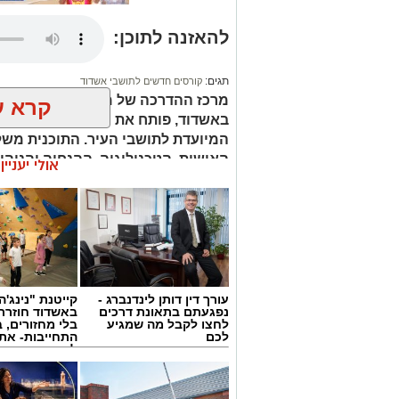
להאזנה לתוכן:
תגים:
קורסים חדשים לתושבי אשדוד
מרכז ההדרכה של מהות, הרשות העירונ
קרא ע
המיועדת לתושבי העיר. התוכנית מש
האישית, הטכנולוגיה, ההנחיה והניהו
אולי יעניי
מעשיים במגוון תחומים מבוקשים.
קורס 12 צעדים: הדרך להיכרות עם עולם ההתמכרויות
הקורס הראש
ויתקיים בשעות הבוקר.
עורך דין דותן לינדנברג -
קייטנת "נינג'ה 
נפגעתם בתאונת דרכים
באשדוד חוזרת
קורס NLP מאסטר: העמקת הידע והכלים
לחצו לקבל מה שמגיע
בלי מחזורים, ב
ב־6 באו
לכם
התחייבות- את
לכמה ואיזה ימ
בתחום ה־NLP. הקורס יתקיים בש
להירשם!
ולהרחיב את היכרותם עם התחום.