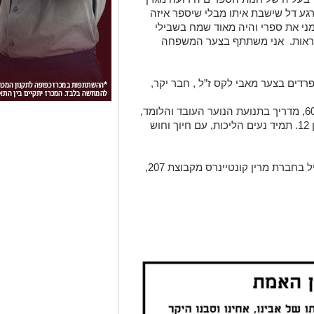
 רגע דל שישבת איתו מבלי שיספר איזה
ני את ספרי והיה מאוד שמח בשבילי
תראות. אני משתתף בצער המשפחה
רדים בצער מאבי לקס ז”ל , חבר יקר,
אבי היה דמות מוכרת בעיר עוד משנות ה־60, מדריך בתנועת הנוער העובד והלומד,
איש ספר ובעל חנות הספרים הידועה מגזין 12. תמיד נעים הליכות, עם חיוך וחוש
במהלך חייו היה גם איש מכירות חרוץ ופעיל בחברת מרין קונטיינרס מקבוצת 207,