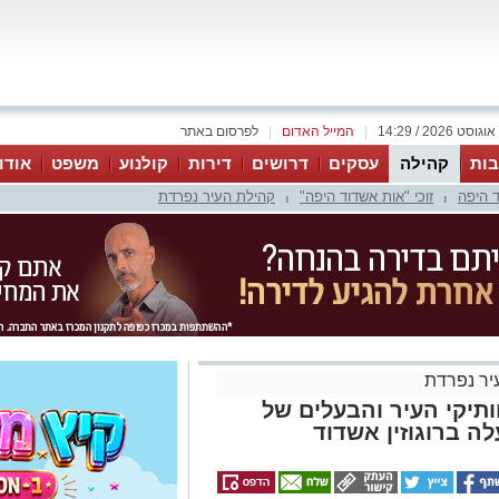
|
המייל האדום
|
לפרסום באתר
ות
קהילה
עסקים
דרושים
דירות
קולנוע
משפט
אודו
 היפה
זוכי "אות אשדוד היפה"
קהילת העיר נפרדת
|
|
יר נפרדת
ותיקי העיר והבעלים של