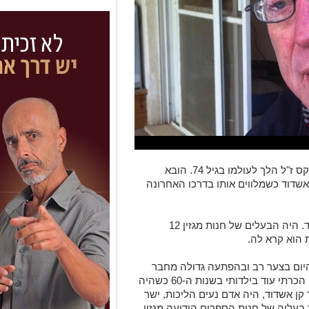
אשדוד נפרדת מעוד אחד מוותיקיה - אבי לקס ז"ל הלך לעולמו בגיל 74. הובא
אשדוד כשמלווים אותו בדרכו האחרונה
אבי ז"ל היה מוכר מאוד בעיר ואהוב במיוחד. היה הבעלים של חנות מגזין 12
 הוא קרא לה.
היום בצער רב ובהפתעה גדולה מחבר
ואשדודי ותיק אבי לקס ז"ל. אבי היקר, אותו הכרתי עוד בילדותי בשנות ה-60 כשהיה
קן אשדוד, היה אדם נעים הליכות, ישר
 בעליה של חנות הספרים הידועה מגזין