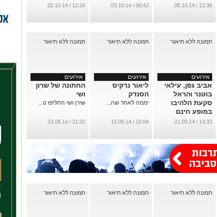
שגיא ויעקב"
12:20 / 02.10.14
00:42 / 03.10.14
12:36 / 05.10.14
באמפי (צפו
בוידאו - אלפים
שרים את "אדון
הסליחות")
...
אירועים
אירועים
אירועים
אביב גפן, עילאי
ליאור נרקיס
החתונה של שרון
בוטנר והראל
הסנדק
ושי
סקעת הלהיבו
יממה לאחר שה...
שירן ושי החליפו ט...
במופע חינם
לתושבי אשדוד
21:32 / 23.08.14
16:04 / 15.09.14
14:33 / 21.09.14
(וידאו ואלבום
תמונות)
...