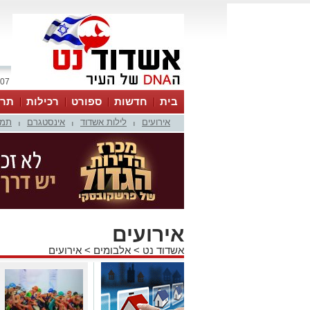
07 אוגוסט 2026 / 03:05
בית
חדשות
ספורט
רכילות
תרב
אירועים
לילות אשדוד
אינסטגרם
תמו
|
|
|
אירועים
אשדוד נט
>
אלבומים
>
אירועים