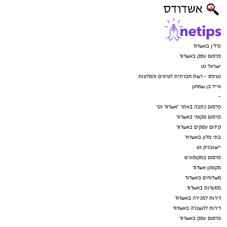
נדל"ן באשדוד
פרסום עסק באשדוד
ישראל נט
נטיפס - רשת חברתית לטיפים והמלצות
אייל בן שמחון
-
פרסום כתבה באתר "אשדוד נט"
פרסום מקומי באשדוד
קידום עסקים באשדוד
בתי מלון באשדוד
יישובניק נט
פרסום במקומונים
מקומון אשדוד
משלוחים באשדוד
מסעדות באשדוד
דירות למכירה באשדוד
דירות להשכרה באשדוד
פרסום עסק באשדוד