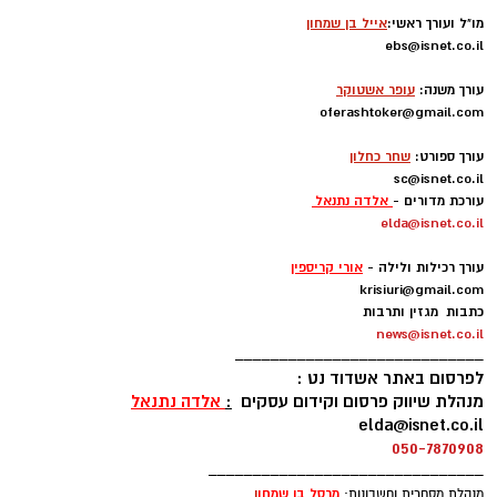
מו"ל ועורך ראשי:
אייל בן שמחון
ebs@isnet.co.il
-
עורך משנה:
עופר אשטוקר
oferashtoker@gmail.com
-
עורך ספורט:
שחר כחלון
sc@isnet.co.il
עורכת מדורים -
אלדה נתנאל
elda@isnet.co.il
-
עורך רכילות ולילה -
אורי קריספין
krisiuri@gmail.com
כתבות מגזין ותרבות
news@isnet.co.il
____________________________
לפרסום באתר אשדוד נט :
מנהלת שיווק פרסום וקידום עסקים
:
אלדה נתנאל
elda@isnet.co.il
050-7870908
_______________________________
מרסל בן שמחו
ן
מנהלת מסחרית וחשבונות: