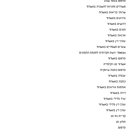
פרסום בבאר שבע
משרדים וחנויות להשכרה באשדוד
שרותי בריאות באשדוד
אירועים באשדוד
דרושים באשדוד
חוגים באשדוד
ארנונה באשדוד
עורכי דין באשדוד
שערים חשמליים באשדוד
Netips -רשת חברתית לחכמת ההמונים
פרסום באשדוד
אשדוד נט ויקיפדיה
פרסום כתבה שיווקית
עבודה באשדוד
כתבה באשדוד
אולמות אירועים באשדוד
דירה באשדוד
עו"ד פלילי באשדוד
עורך דין פלילי באשדוד
עורך דין באשדוד
קריית גת נט
חולון נט
פרסום