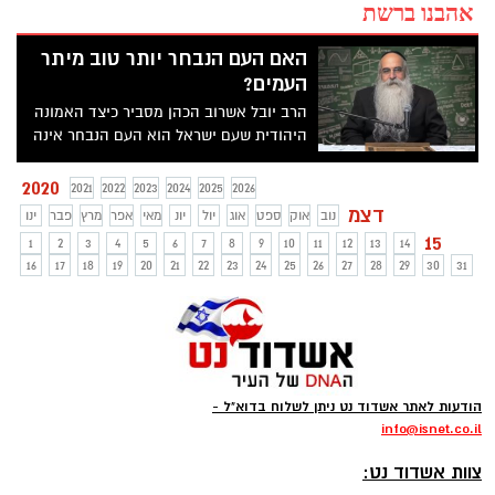
אהבנו ברשת
האם העם הנבחר יותר טוב מיתר
העמים?
הרב יובל אשרוב הכהן מסביר כיצד האמונה
היהודית שעם ישראל הוא העם הנבחר אינה
הופכת אותו ליותר טוב מעמים אחרים, אם כי
אחראי יותר למעשיו. צפו
2020
2021
2022
2023
2024
2025
2026
דצמ
נוב
אוק
ספט
אוג
יול
יונ
מאי
אפר
מרץ
פבר
ינו
15
1
2
3
4
5
6
7
8
9
10
11
12
13
14
16
17
18
19
20
21
22
23
24
25
26
27
28
29
30
31
הודעות לאתר אשדוד נט ניתן לשלוח בדוא"ל -
info
@isnet.co.i
l
-
צוות אשדוד נט: