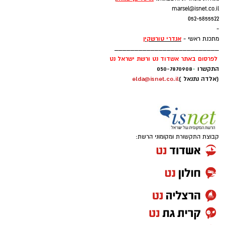
marsel@isnet.co.il
052-5855522
-
אנדרי טורשקין
מתכנת ראשי -
__________________________
לפרסום באתר אשדוד נט ורשת ישראל נט
התקשרו
-
050-7870908
(אלדה נתנאל )
elda@isnet.co.il
קבוצת התקשורת ומקומוני הרשת: