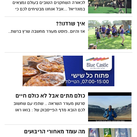
לכאורה השחקנים הטובים בעולם נמצאים
במונדיאל ...אבל אנחנו מבטיחים לכם כי
משחק ושחקני כדורגל כמו שתראו בסרטון
הבא לא ראיתם מימכם. פשוט מדהים!
איך שרדנו??
אז והיום..פוסט מעורר מחשבה שרץ ברשת..
כולם מתים אבל לא כולם חיים
סרטון מעורר השראה .. שתפו עם שחשוב
לכם הובא מדף הפייסבוק של : בואו ראו
מה עומד מאחורי הריבועים