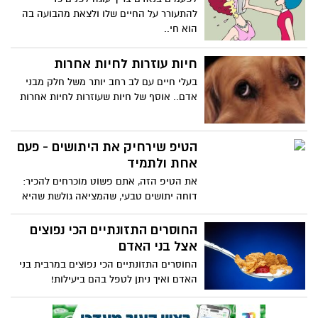
להתעורר על החיים שלו ולצאת מהבועה בה
הוא חי..
חיות עוזרות לחיות אחרות
בעלי חיים עם לב רחב יותר משל חלק מבני
אדם.. אוסף של חיות שעוזרות לחיות אחרות
הטיפ שירחיק את היתושים - פעם
אחת ולתמיד
את הטיפ הזה, אתם פשוט מוכרחים להכיר:
דוחה יתושים טבעי, שהמציאה גולשת שהיא
גם רופאה טבעונית בהכשרתה. "אחרי
אינספור ניסויים שעשיתי, אני יכולה להגיד
החוסרים התזונתיים הכי נפוצים
בפה מלא - ההרכב הזה ישאיר את היתושים
אצל בני האדם
הרחק מהגוף שלכם'
החוסרים התזונתיים הכי נפוצים במרבית בני
האדם ואיך ניתן לטפל בהם ביעילות!