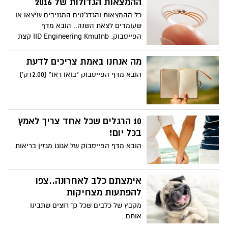
ההמצאות הגדולות של 2016
כל ההמצאות והגדג'טים המגניבים שיצאו או
שעומדים לצאת השנה.. הובא מדף
הפייסבוק: IID Engineering Kmutnb קצת
ארוך אבל שווה (23:13דק')
מה אנחנו באמת צריכים לדעת
הובא מדף הפייסבוק "בואו ראו" (2:00דק')
10 הרגלים שכל אחד צריך לאמץ
בכל יום!
הובא מדף הפייסבוק של אגוגו מגזין בריאות
אימצתם כלב לאחרונה..צפו
להפתעות מצחיקות
מקבץ של כלבים שכל כך רוצים שתבינו
אותם..