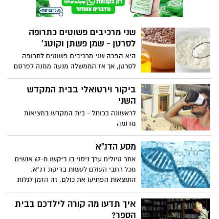
שני מרכיבים פשוטים כתרופה
לסרטן - שמן פשתן וקוטג'
היא הפכה שני מרכיבים פשוטים לתרופה
לסרטן, אך אז הממשלה מנעה ממנה לפרסם
אותה הובא מאתר ישראספורט
ביקור וירטואלי בבית המקדש
השני
לראשונה בכותל - בית המקדש במציאות
מדומה
מסע הדנ"א
אתר טיולים ערך ניסוי בו ביקשו מ-67 אנשים
מכל רחבי העולם לעשות בדיקת דנ"א.
התוצאות הפתיעו את כולם. זה הזמן לגלות
שישנם יותר דברים שמאחדים בינינו מאשר
מפרידים בינינו
איך תדעו מה קורה לילדכם בבית
הספר?