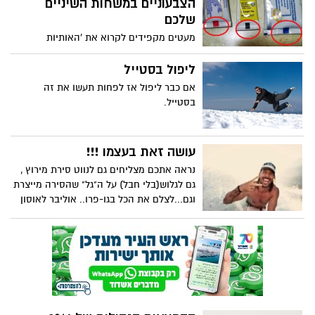
הצבעוניים במשחות השיניים
שלכם
מעטים מקפידים לקרוא את 'האותיות
הקטנות' במוצרים שהם רוכשים, אולם כשזה
מגיע למשחות שיניים - חזקה עלינו להקפיד
ליפול בסטייל
על כך. מדוע ומהן ההשלכות של הידע הזה,
אם כבר ליפול אז לפחות תעשו את זה
על בריאות הפה שלנו? קראו בכתבה
בסטייל.
שלפניכם, וקבלו אף מתכון קליל ובריא להכנת
משחת שיניים ביתית הובא מאתר
הידברות/שירה כהן
עושה זאת בעצמו !!!
נראה אתכם מצליחים גם לנווט סירת מירוץ ,
גם לגלוש(בלי חבל) על ה"גל" שהסירה מייצרת
וגם...לצלם את הכל בגו-פרו.. אוליבר לאוסון
עושה את הכל..לבד..