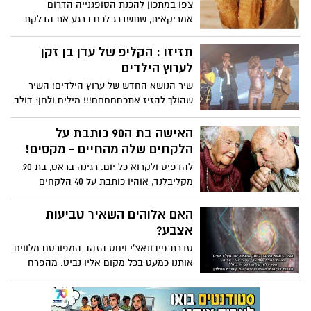
צפו במתכון להכנת הסופגנייה הדרום
אמריקאית, שתשדרג לכם ברגע את הדלקת
הנרות המשפחתית בחג החנוכה הקרוב
תזיזו : הקליפ של עדן בן זקן
לערוץ הילדים
שיר הנושא החדש של ערוץ הילדים! השיר
שהולך להזיז אתכםםםםם!!! מילים ולחן: דולב
רם ופן חזות
האישה בת ה90 כותבת על
הלקחים שלה מהחיים - מקסים!
להדפיס ולקרוא כל יום. רגינה בראט, בת 90,
מקליבלנד, אוהיו כותבת על 40 הלקחים
שהחיים לימדו אותה עם השנים:. עכשיו,
כשמד-המרחק שלי מתגלגל אל מעבר ל-90,
האם אלוהים השאיר טביעות
הרי לפניכם הטור כולו:
אצבע?
סדרת פיבונאצ'י ויחס הזהב המפורסם מלווים
אותנו כמעט בכל מקום אליו נביט. מהפרח
הקטן ביותר ועד לכל הגלקסיה. למעשה, כל
תפיסת היופי האנושית מבוססת עליו. אז מה
הפלא, שאפשר לראות בו טביעת אצבע של