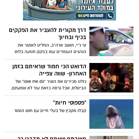
אלוהים?
דרך מקורית להעביר את הפקקים
בכיף ובחיוך
טי ג'יי, תושב ארה"ב, החליט לאתגר את
הנהגים העומדים עמו בפקק תנועה בלוס
אנג'לס על ידי שירה משותפת, אחת הדרכים
המקוריות להעביר את השיעמום שבפקקים,
הדואט הכי חמוד שראיתם בזמן
מי שיתף פעולה ומי לא כל כך אהב את
האחרון- שווה צפייה
הרעיון? צפו בסרטון...
כולנו מכירים את השיר "love me do" של
הביטלס, אבל גרסה כזאת עוד לא שמעתם,
צפו באחד הדואטים החמודים ביותר שנראו,
אב ובנו בן ה-3 בביצוע מיוחד, מומלץ לצפות
"פספוסי חיות"
בכל הוידאו, תהנו...
קבלו מקבץ של בעלי חיים עם חוש הומור