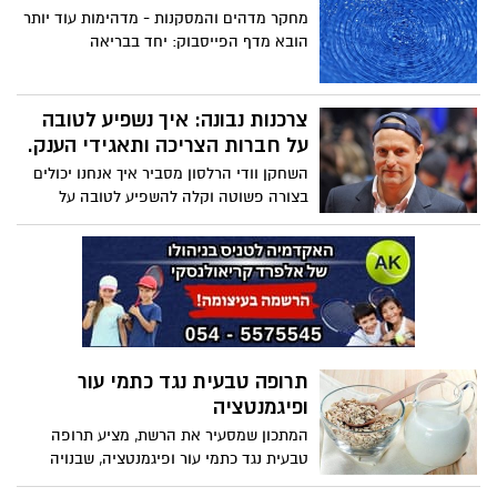
מחקר מדהים והמסקנות - מדהימות עוד יותר
הובא מדף הפייסבוק: יחד בבריאה
צרכנות נבונה: איך נשפיע לטובה
על חברות הצריכה ותאגידי הענק.
השחקן וודי הרלסון מסביר איך אנחנו יכולים
בצורה פשוטה וקלה להשפיע לטובה על
חברות הצריכה ותאגידי הענק. הובא מדף
הפייסבוק: בואו ראו
תרופה טבעית נגד כתמי עור
ופיגמנטציה
המתכון שמסעיר את הרשת, מציע תרופה
טבעית נגד כתמי עור ופיגמנטציה, שבנויה
משני רכיבים בלבד ו'מעלימה' את הכתמים