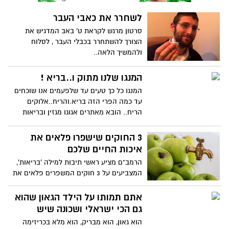
לשחרר את כאבי העבר
סרטון מרגש לקראת ט' באב המדגיש את
הצורך להשתחרר בכבלי העבר , לסלוח
ולהמשיך הלאה..
המנגו שלנו מתוק ו..בריא !
המנגו כל כך טעים עד שלפעמים אנו שוכחים
עד כמה הפרי הזה בריא.והריח..אלוקים
הריח.. הובא מאתרים אגוגו מגזין ובריאות
כללית
3 החוקים שישפרו פלאים את
איכות החיים שלכם
הרמב"ם מציע ראשי תיבות למילה 'בריאות',
המצביעים על 3 חוקים המשפרים פלאים את
איכות החיים של האדם, ושומרים על בריאותו
הובא מאתר הידברות/נעמה גרין
אתם תמותו על הילד הגאון שהוא
גם הכי ישראלי ושכונה שיש
הוא גאון, הוא מבריק, הוא מלא בכריזימה