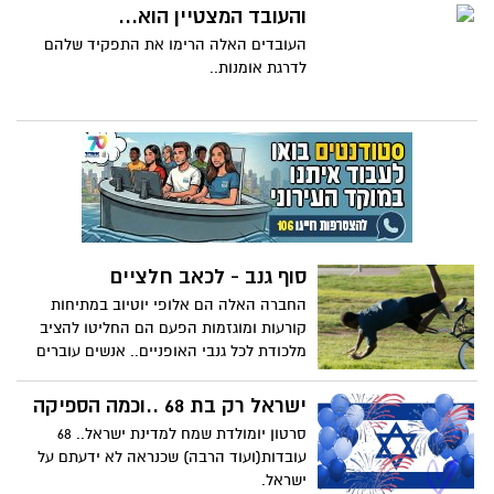
והעובד המצטיין הוא...
העובדים האלה הרימו את התפקיד שלהם
לדרגת אומנות..
סוף גנב - לכאב חלציים
החברה האלה הם אלופי יוטיוב במתיחות
קורעות ומוגזמות הפעם הם החליטו להציב
מלכודת לכל גנבי האופניים.. אנשים עוברים
ליד אופניים שמונחות על הדשא ופשוט
מחליטים לגנוב אותן אך מצפה להם הפתעה
ישראל רק בת 68 ..וכמה הספיקה
כואבת מאוד צפו מה קורה לכל מי שגונב את
סרטון יומולדת שמח למדינת ישראל.. 68
האופניים
עובדות(ועוד הרבה) שכנראה לא ידעתם על
ישראל.