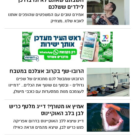
חשבתם שאתם לא תדברו כך
לילדים ששלכם
אמירם טובים עם המשפטים שהופכים אותנו
לאבא שלנו..מצחיק
הרובו-שף בקרוב אצלכם במטבח
הרובוט שמבשל לכם מתכונים של שפים
גדולים - ובסוף גם שוטף את הכלים.. "דמיינו
לעצמכם מנות ממסעדות עם כוכבי מישלן,
שמבושלות מולכם על ידי מאסטר שף, במטבח
שלכם, מתי שתרצו", נכתב באתר החברה
אמיץ או מטורף? דייג מלטף כריש
לבן בלב האוקיינוס
דייג שיצא ללב האוקיינוס בדרום אפריקה
פגש כריש לבן, שיצא מהמים ונראה כאילו
נהנה מהליטוף של הדייג, מבט מקרוב על