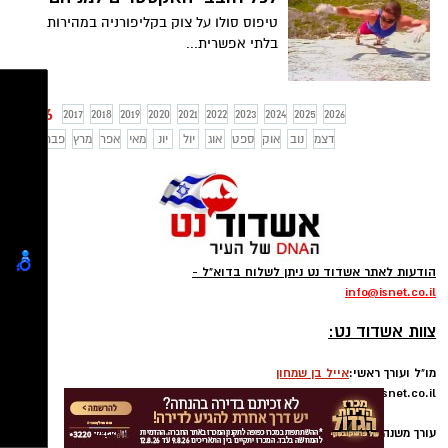
טיפוס סולו על צוק בקליפורניה במהירות
בלתי אפשרית...
2016
2017
2018
2019
2020
2021
2022
2023
2024
2025
2026
דצמ
נוב
אוק
ספט
אוג
יול
יונ
מאי
אפר
מרץ
פבר
ינו
הודעות לאתר אשדוד נט ניתן לשלוח בדוא"ל -
info
@isnet.co.i
l
-
צוות אשדוד נט:
מו"ל ועורך ראשי:
אייל בן שמחון
ebs@isnet.co.il
-
עורך משנה:
עופר אשטוקר