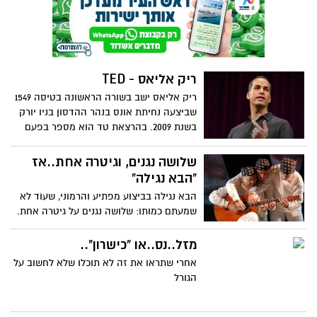
ריק אליאס - TED
ריק אליאס ישב בשורה הראשונה בטיסה 1549
שביצעה נחיתת אונס בנהר ההדסון בניו יורק
בשנת 2009. בהרצאת טד הוא מספר בפעם
הראשונה בפומבי מה עבר בראשו בזמן
שהמטוס נפל..
שלושה נגנים, וגיטרה אחת..אז
"הבא נגילה"
הבא נגילה בביצוע מפתיע והרמוני, שעוד לא
שמעתם כמותו: שלושה נגנים על גיטרה אחת.
את הביצוע הפנומנלי הזה אתם מוכרחים
לראות..
מזל..נס..או "כישרון"..
אחרי שתראו את זה לא תוכלו שלא לחשוב על
הגורל