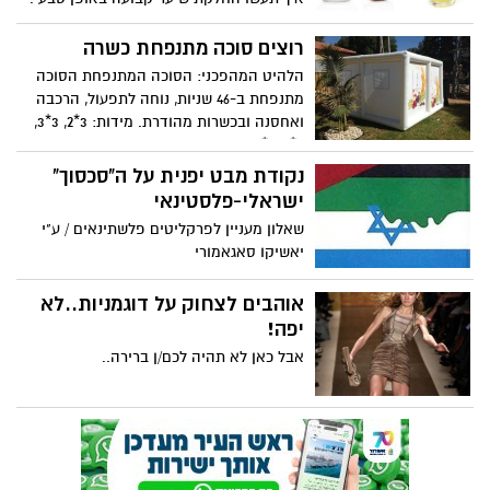
מיליוני בנות בכל בעולם משתמשות בשיטה
הגאונית הזאת הובא מאתר ישראספורט
רוצים סוכה מתנפחת כשרה
הלהיט המהפכני: הסוכה המתנפחת הסוכה
מתנפחת ב-46 שניות, נוחה לתפעול, הרכבה
ואחסנה ובכשרות מהודרת. מידות: 3*2, 3*3,
3*4, 3*5, מותאמת ליציאה לשטח.
נקודת מבט יפנית על ה"סכסוך"
ישראלי-פלסטינאי
שאלון מעניין לפרקליטים פלשתינאים / ע"י
יאשיקו סאגאמורי
אוהבים לצחוק על דוגמניות..לא
יפה!
אבל כאן לא תהיה לכם/ן ברירה..