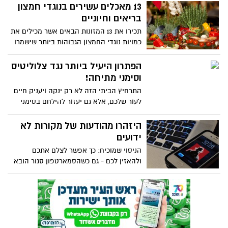
בתוך שעה אחת! מי אמר 'עור בעייתי', ולא
13 מאכלים עשירים בנוגדי חמצון
קיבל טיפול הולם? הובא מאתר
בריאים וחיוניים
הידברות/שירה כהן
תכירו את 13 המזונות הבאים אשר מכילים את
כמויות נוגדי החמצון הגבוהות ביותר שישמרו
על גופכם צעיר ובריא. הובא מאתר: בא
במייל/שי אליאב
הפתרון היעיל ביותר נגד צלוליטיס
וסימני מתיחה!
התרחיץ הביתי הזה לא רק ינקה ויעניק חיים
לעור שלכם, אלא גם יעזור להילחם בסימני
מתיחה ובדבר שאתם שונאים יותר מכל -
צלוליטיס. הובא מדף הפייסבוק: מדריכים
היזהרו מהודעות של מקורות לא
לאיפור
ידועים
הניסוי שמוכיח: כך אפשר לצלם אתכם
ולהאזין לכם - גם כשהסמארטפון סגור הובא
מדף הפייסבוק של : תכנית חיסכון