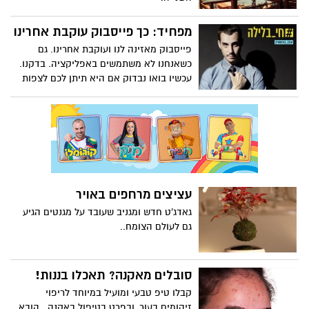
מפחיד: כך פייסבוק עוקבת אחרינו
פייסבוק מאזינה לנו ועוקבת אחרינו. גם
כשאנחנו לא משתמשים באפליקציה. בדקנו.
עכשיו בואו נבדוק אם היא תיתן לכם לצפות
בכתבה שמוכיחה את זה צפו בניסוי
הפייסבוק הגדול של חי בלילה
עציצים מרחפים באויר
גאדג'ט חדש ומגניב שעובד על מגנטים הגיע
גם לעולם הצומח..
סובלים מאקנה? תאכלו בננות!
קבלו טיפ טבעי ומועיל במיוחד לריפוי
זיהומים בעור, ובפרט בטיפול באקנה.. הובא