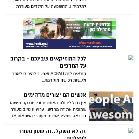
ללא מילים.
לתלמידיו. ההשפעה על הילדים מעוררת
השראה.. הלוואי ובקרוב בבית ספרנו !!!
לכל המוזיקאים שבינכם - בקרוב
על המדפים
קוראים לזה ACPAD ואפשר להיכנס לאתר
ולעשות רכישה מוקדמת..
אנשים הם יצורים מדהימים
אין גבול ליכולת האנושית וכל יום קם מישהו
שמוכיח את זה מחדש.. ערוץ יו טיוב מעורר
השראה שמציג אנשים מעוררי השתאות או
בקיצור .. וואי וואי וואי..
זה לא משקל..זה שעון מעורר
לעצלנים