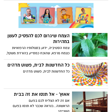
הצמח שיגרום לכם להפסיק לעשן
במהירות
צמח הסטיביה, ידוע בסגולותיו הרפואיות
כצמח מרפא, שהוכח כמסייע בהורדת משקל,
דלקות גרון, הורדת לחץ דם, עייפות כרונית,
ועוד. מלבד זאת, הוא משמש כממתיק טבעי
כל החדשנות לבית, פשוט מדהים
ועדין, שרבים משוחרי הבריאות אוהבים
כל החדשנות לבית, פשוט מדהים
לצרוך.
אאוץ' - אל תנסו את זה בבית
אם זה לא הצליח לכם בפעם
הראשונה...כנראה שכבר לא תנסו בפעם
השנייה!