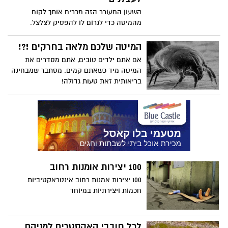
השעון המעורר הזה מכריח אותך לקום
מהמיטה כדי לגרום לו להפסיק לצלצל.
הצלצול שלו מפסיק רק כשעומדים על
השטיחון למשך 3 שניות. הוא גם אומר משפטי
המיטה שלכם מלאה בחרקים !?!
מוטיבציה כדי שתרגש טוב בגלל שנאלצת
אם אתם ילדים טובים, אתם מסדרים את
לקום מהמיטה !
המיטה מיד כשאתם קמים. מסתבר שמבחינה
בריאותית זאת טעות גדולה!
100 יצירות אומנות רחוב
100 יצירות אמנות רחוב אינטראקטיביות
חכמות ויצירתיות במיוחד
לכל חובבי האקסטרים למניהם