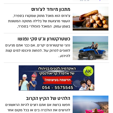
מתכון מיוחד לצ'ורוס
צ'ורוס הוא מאכל מתוק שמקורו בספרד,
העשוי מרצועות של בלילה מתוקה המטוגנת
בשמן עמוק. המאכל פופולרי בספרד,
אמריקה הלטינית, ארצות הברית וצרפת.
מקובל לאכול את הצ'ורוס לארוחת בוקר
כשטרקטורון וג'ט סקי נפגשו
ולטבול אותם בשוקולטה חמה. קבלו מתכון
נהגי טרקטורונים יקרים..אם כבר אתם מגיעים
מגניב ומיוחד שיפתיע ויפנק את האורחים
לחופים לפרוק עול..לפחות תיכנסו למים קצת
שלכם.. קערת גלידה-צ'ורוס
להירגע..
הלהיט של הקיץ הקרוב
חפשו ברשת אם אתם רוצים להיות הראשונים
להרשים את הח'ברה בים או בכל מקום אחר