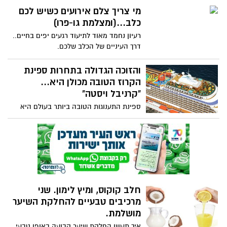
המלתעות של אחד הטורפים הכי מסוכנים
מי צריך צלם אירועים כשיש לכם
בטבע, צפו בסרטון...
כלב...(ומצלמת גו-פרו)
רעיון נחמד מאוד לתיעוד רגעים יפים בחיים..
דרך העיניים של הכלב שלכם.
והזוכה הגדולה בתחרות ספינת
הקרוז הטובה מכולן היא...
"קרניבל ויסטה"
ספינת התענוגות הטובה ביותר בעולם היא
"קרניבל ויסטה". כך הוכרז בסוף השבוע
האחרון באתר "Cruise Critic" - הנחשב
ביותר בתחום, הבוחר מדי שנה את ספינות
הטיולים המהנות והמושקעות ביותר בעולם.
קבלו הצצה לזוכת 2016..
חלב קוקוס, ומיץ לימון. שני
מרכיבים טבעיים להחלקת השיער
מושלמת.
איך תעשו החלקת שיער קבועה באופן טבעי.