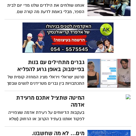
אנחנו שולחים את הילדים שלנו מדי יום לבית
הספר, מבלי באמת לדעת מה קורה שם.
כמובן שהדרך הכי טובה לברר איך עבר יומם
של ילדינו בבית הספר היא לשאול אותם, אבל
לשאלות ישירות לרוב נקבל תשובות קצרות
וריקות מתוכן כמו "בסדר", "טוב" ולא הרבה
מעבר. הובא מאתר: בא במייל/עופר בר אל
גברים מתחילים עם בנות
בפייסבוק באופן גרוע להפליא
סרטון ישראלי ויראלי מציג המחזה קומית של
התכתבויות בין גברים מטרידנים לנשים שבסך
הכל מנסות להיות מנומסות. הבעיה? זה לא
מצחיק בכלל הובא מדף הפייסבוק: החזית
המיטה שתציל אתכם מרעידת
אדמה
בעקבות הדיווחים על רעידת אדמה שצפוייה
לפקוד אותנו בעתיד הקרוב או הרחוק (שלא
נדע).מצאנו לכם פתרון חכם במקום למגן בינין
שלם..קנו מיטה ממוגנת ומאובזרת..
מים... לא מה שחשבנו.