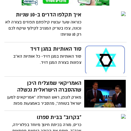
איך תקלפו הדרים ב-10 שניות
כנראה שעד עכשיו קילפתם תפוזים בצורה לא
נכונה, צפו בטריק המגניב לקילוף שיקח לכם
רק 10 שניות!
סוד האותיות במגן דויד
סוד האותיות במגן דויד- כל אותיות הא"ב
צפונות בצורת המגן דויד.
האמריקאי שמצליח היכן
שההסברה הישראלית נכשלה
מארק לנגפן, ראש השדולה "אמריקאים למען
ישראל בטוחה", מהסביר באמצעות מפות
וכלים מיוחדים שפיתח את הבעיה האמיתית
של ישראל. צפו בהסבר המרתק שלו, וגם -
"בקרוב" בבית ספרנו
איך הצליח להשאיר אפילו את עורכי הניו-יורק
כריס, מורה בכיתת חינוך מיוחד בפלורידה,
טיימס, עיתון הידוע בדעותיו האנטי-ישראליות,
ארה"ב, פותח את הבוקר בנתינת מחמאות