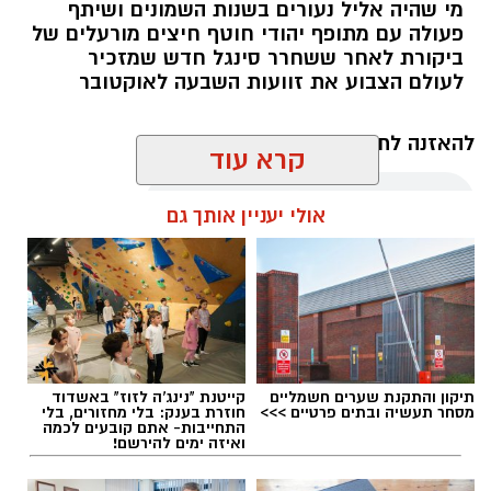
מי שהיה אליל נעורים בשנות השמונים ושיתף
פעולה עם מתופף יהודי חוטף חיצים מורעלים של
ביקורת לאחר ששחרר סינגל חדש שמזכיר
לעולם הצבוע את זוועות השבעה לאוקטובר
להאזנה לתוכן:
קרא עוד
אולי יעניין אותך גם
מערכת האתר / 09:35 07.08.26
תיקון והתקנת שערים חשמליים
קייטנת "נינג'ה לזוז" באשדוד
מסחר תעשיה ובתים פרטיים >>>
חוזרת בענק: בלי מחזורים, בלי
תגים:
בוי ג'ורג'
התחייבות- אתם קובעים לכמה
ואיזה ימים להירשם!