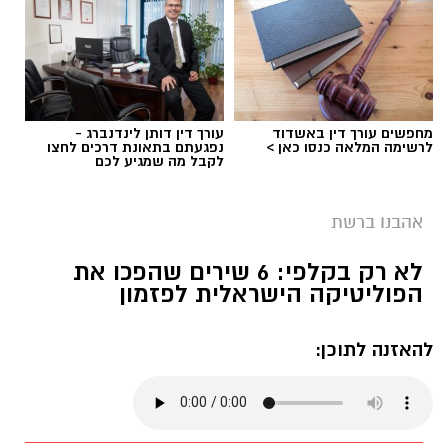
מחפשים עורך דין באשדוד
עורך דין דותן לינדנברג -
לרשימה המלאה כנסו כאן >
נפגעתם בתאונת דרכים לחצו
לקבל מה שמגיע לכם
אהבנו ברשת
בוי ג'ורג' השיר החדש שתומך בישראל הקשיבו
לא רק בקלפי: 6 שירים שהפכו את
למילים וצפו בקלפי הרשמי
הפוליטיקה הישראלית לפזמון
בוי ג'ורג' השיר החדש שתומך בישראל הקשיבו
להאזנה לתוכן:
למילים וצפו בקלפי הרשמי. הזמר הבריטי Boy
George מעורר סערה בינלאומית בעקבות שיר
חדש בשם "We Will Dance Again"
("עוד
נרקוד"), שבו הוא מביע תמיכה בישראל ובקורבנות