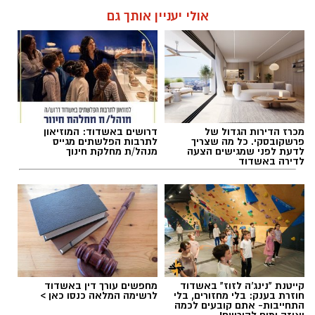
אולי יעניין אותך גם
מערכת האתר / 09:35 07.08.26
מכרז הדירות הגדול של
דרושים באשדוד: המוזיאון
פרשקובסקי. כל מה שצריך
לתרבות הפלשתים מגייס
תגים:
בוי ג'ורג'
לדעת לפני שמגישים הצעה
מנהל/ת מחלקת חינוך
לדירה באשדוד
קייטנת "נינג'ה לזוז" באשדוד
מחפשים עורך דין באשדוד
חוזרת בענק: בלי מחזורים, בלי
לרשימה המלאה כנסו כאן >
התחייבות- אתם קובעים לכמה