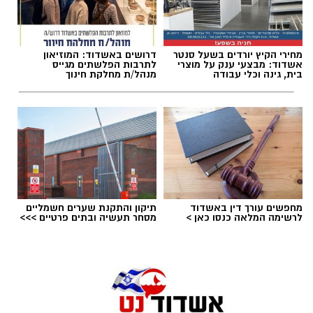
הרשת
חברתית
מחירי הקיץ יורדים בשעל סנטר
דרושים באשדוד: המוזיאון
אשדוד: מבצעי ענק על מוצרי
לתרבות הפלשתים מגייס
בית, גינה וכלי עבודה
מנהל/ת מחלקת חינוך
מחפשים עורך דין באשדוד
תיקון והתקנת שערים חשמליים
לרשימה המלאה כנסו כאן >
מסחר תעשיה ובתים פרטיים >>>
הזמר הבריטי בוי ג'ורג', מהקולות המזוהים ביותר
עם עולם הפופ של שנות ה־80, מצא את עצמו
בימים האחרונים במרכז סערה בינלאומית בעקבות
שיר חדש שבו הוא מביע תמיכה בישראל ובקורבנות
מתקפת הטרור של 7 באוקטובר. השיר, שנקרא