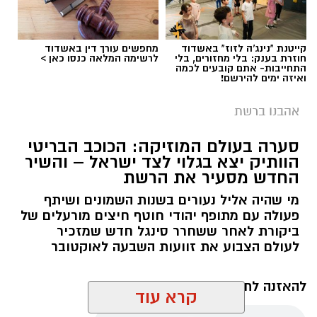
קייטנת "נינג'ה לזוז" באשדוד
מחפשים עורך דין באשדוד
חוזרת בענק: בלי מחזורים, בלי
לרשימה המלאה כנסו כאן >
התחייבות- אתם קובעים לכמה
ואיזה ימים להירשם!
אהבנו ברשת
סערה בעולם המוזיקה: הכוכב הבריטי
הוותיק יצא בגלוי לצד ישראל – והשיר
החדש מסעיר את הרשת
מי שהיה אליל נעורים בשנות השמונים ושיתף
פעולה עם מתופף יהודי חוטף חיצים מורעלים של
ביקורת לאחר ששחרר סינגל חדש שמזכיר
לעולם הצבוע את זוועות השבעה לאוקטובר
להאזנה לתוכן:
קרא עוד