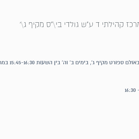
רכז קהילתי ד ע"ש גולדי בי\"ס מקיף ג\'
חוג כדורסל בנות בהדרכת ענבל. החוג יתקיים באולם ספורט מקיף ג', 