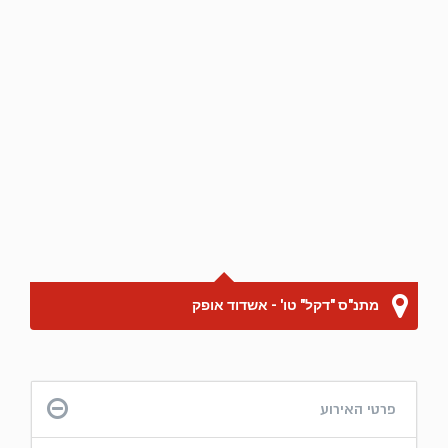
מתנ"ס "דקל" טו' - אשדוד אופק
פרטי האירוע