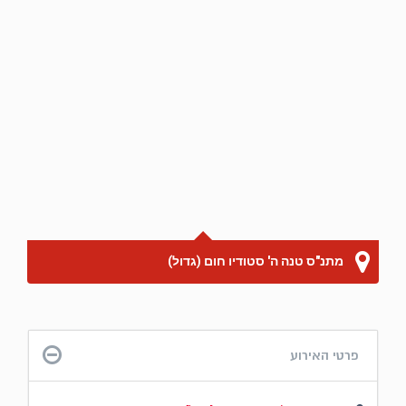
מתנ"ס טנה ה' סטודיו חום (גדול)
פרטי האירוע