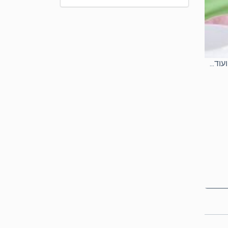
וד...