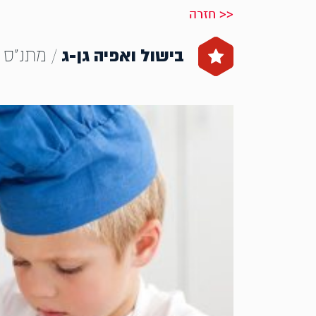
<< חזרה
בישול ואפיה גן-ג
/ מתנ"ס 