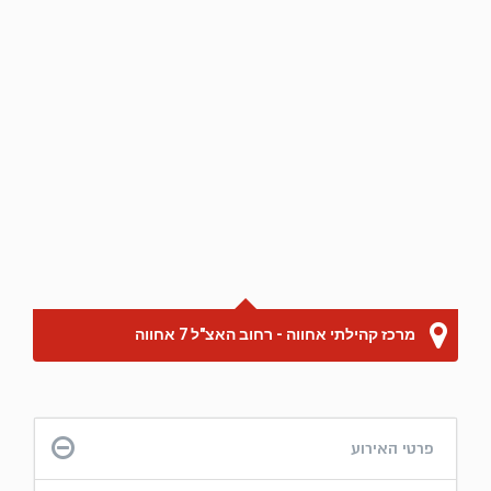
מרכז קהילתי אחווה - רחוב האצ"ל 7 אחווה
פרטי האירוע