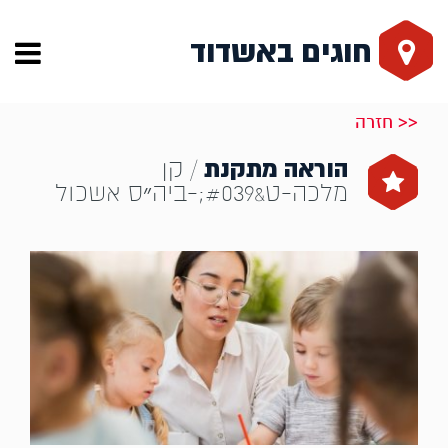
חוגים באשדוד
<< חזרה
הוראה מתקנת
/ קן
מלכה-ט&#039;-ביה״ס אשכול