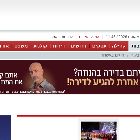
|
המייל האדום
|
לפרסום באתר
ות
קהילה
עסקים
דרושים
דירות
קולנוע
משפט
אודו
בעיר
חוגים באשדוד
|