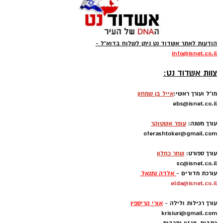
הודעות לאתר אשדוד נט ניתן לשלוח בדוא"ל -
info
@isnet.co.i
l
-
צוות אשדוד נט:
מו"ל ועורך ראשי:
אייל בן שמחון
ebs@isnet.co.il
-
עורך משנה:
עופר אשטוקר
oferashtoker@gmail.com
-
עורך ספורט:
שחר כחלון
sc@isnet.co.il
עורכת מדורים -
אלדה נתנאל
elda@isnet.co.il
-
עורך רכילות ולילה -
אורי קריספין
krisiuri@gmail.com