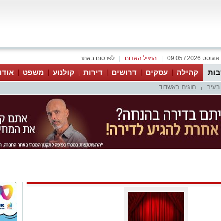
|
המייל האדום
|
לפרסום באתר
ות
קהילה
עסקים
דרושים
דירות
קולנוע
משפט
אודו
בעיר
חוגים באשדוד
|