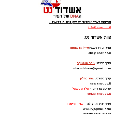
הודעות לאתר אשדוד נט ניתן לשלוח בדוא"ל -
info
@isnet.co.i
l
-
צוות אשדוד נט:
מו"ל ועורך ראשי:
אייל בן שמחון
ebs@isnet.co.il
-
עורך משנה:
עופר אשטוקר
oferashtoker@gmail.com
-
עורך ספורט:
שחר כחלון
sc@isnet.co.il
עורכת מדורים -
אלדה נתנאל
elda@isnet.co.il
-
עורך רכילות ולילה -
אורי קריספין
krisiuri@gmail.com