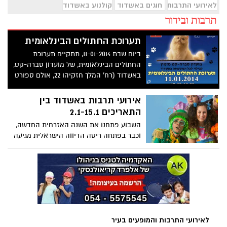
לאירועי התרבות והמופעים בעיר
חוגים באשדוד
קולנוע באשדוד
תרבות ובידור
תערוכת החתולים הבינלאומית
ביום שבת 11-01-2014, תתקיים תערוכת
החתולים הבינלאומית, של מועדון סברה-קט,
באשדוד (רח' המלך חזקיהו 22, אולם ספורט
רתמים). בתערוכה יוצגו חתולים מכל הגזעים
כולל חתולי בית לא גזעיים.
אירועי תרבות באשדוד בין
התאריכים 2.1-15.1
השבוע פתחנו את השנה האזרחית החדשה,
וכבר בפתחה ריטה הדיווה הישראלית מגיעה
למשכן* ערב מיוחד לזכרו של אריק איינשטין
יתקיים במוצ"ש הקרוב במשכן לאמנויות
הבמה * לאחר שנים רבות של פעילות ויצירה
אמנותית בארץ ובעולם, ריימונד אבקסיס חוגג
שבעים * מני עוזרי מגיע לאשדוד למופע סטנד
אפ מקורי, מרענן ונקי מגסויות * חנה לסלאו
השחקנית קומיקאית רבת הפנים יוצאת
לאירועי התרבות והמופעים בעיר
במופע בידור חדש החמישי במספר "לסלאו