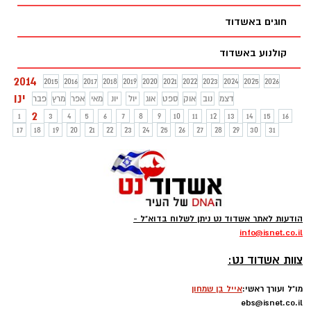
לא נחה"
חוגים באשדוד
קולנוע באשדוד
2014
2015
2016
2017
2018
2019
2020
2021
2022
2023
2024
2025
2026
ינו
דצמ
נוב
אוק
ספט
אוג
יול
יונ
מאי
אפר
מרץ
פבר
2
1
3
4
5
6
7
8
9
10
11
12
13
14
15
16
17
18
19
20
21
22
23
24
25
26
27
28
29
30
31
הודעות לאתר אשדוד נט ניתן לשלוח בדוא"ל -
info
@isnet.co.i
l
-
צוות אשדוד נט:
מו"ל ועורך ראשי:
אייל בן שמחון
ebs@isnet.co.il