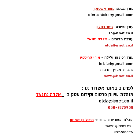
-
עורך משנה:
עופר אשטוקר
oferashtoker@gmail.com
-
עורך ספורט:
שחר כחלון
sc@isnet.co.il
עורכת מדורים -
אלדה נתנאל
elda@isnet.co.il
-
עורך רכילות ולילה -
אורי קריספין
krisiuri@gmail.com
כתבות מגזין ותרבות
news@isnet.co.il
____________________________
לפרסום באתר אשדוד נט :
מנהלת שיווק פרסום וקידום עסקים
:
אלדה נתנאל
elda@isnet.co.il
050-7870908
_______________________________
מרסל בן שמחו
ן
מנהלת מסחרית וחשבונות:
marsel@isnet.co.il
052-5855522