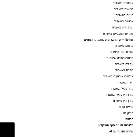
אירועים באשדוד
דרושים באשדוד
חוגים באשדוד
ארנונה באשדוד
עורכי דין באשדוד
שערים חשמליים באשדוד
Netips -רשת חברתית לחכמת ההמונים
פרסום באשדוד
אשדוד נט ויקיפדיה
פרסום כתבה שיווקית
עבודה באשדוד
כתבה באשדוד
אולמות אירועים באשדוד
דירה באשדוד
עו"ד פלילי באשדוד
עורך דין פלילי באשדוד
עורך דין באשדוד
קריית גת נט
חולון נט
פרסום
גלובוס סנטר חוף אשקלון
שדרוג תוכנה עם AI